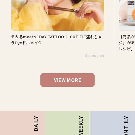
えみるmeets 1DAY TATTOO ｜ CUTIEに盛れちゃ
【商品が
うEyeドルメイク
ジ』があ
レシピ」
Sponsored
VIEW MORE
MONTHLY
DAILY
WEEKLY