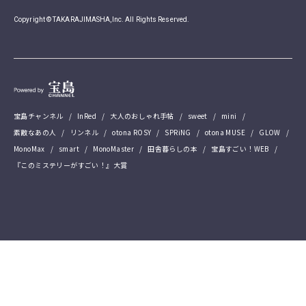
Copyright © TAKARAJIMASHA,Inc. All Rights Reserved.
宝島チャンネル
InRed
大人のおしゃれ手帖
sweet
mini
素敵なあの人
リンネル
otona ROSY
SPRiNG
otona MUSE
GLOW
MonoMax
smart
MonoMaster
田舎暮らしの本
宝島すごい！WEB
『このミステリーがすごい！』大賞