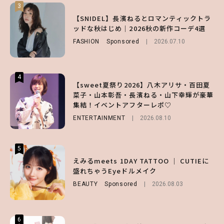
3
3
3
【谷まりあ】夏は“シアースカート”でさり
【SNIDEL】長濱ねるとロマンティックトラ
【SNIDEL】長濱ねるとロマンティックトラ
げなく肌見せ！透け感のニュアンスを楽しめ
ッドな秋はじめ｜2026秋の新作コーデ4選
ッドな秋はじめ｜2026秋の新作コーデ4選
るマストハブアイテム4選
FASHION
FASHION
Sponsored
Sponsored
2026.07.10
2026.07.10
FASHION
2026.07.19
4
4
4
【sweet夏祭り2026】八木アリサ・百田夏
【ハローキティ】がスシローと初コラボ♡
【大原優乃】夏メイクはプレイフルに！ドキ
菜子・山本彰吾・長濱ねる・山下幸輝が豪華
第1弾の気になるメニュー＆限定グッズを総
ッとしちゃう色っぽ“うるみ目”のつくり方
集結！イベントアフターレポ♡
チェック！
BEAUTY
2026.08.01
ENTERTAINMENT
LIFESTYLE
2026.07.31
2026.08.10
5
5
5
【夏ヘアのくずれ・うねりに】ヘアメイク夢
えみるmeets 1DAY TATTOO ｜ CUTIEに
えみるmeets 1DAY TATTOO ｜ CUTIEに
月直伝♡ ドライシャンプー「バティスト」
盛れちゃうEyeドルメイク
盛れちゃうEyeドルメイク
を使ったプロ級スタイリング3選
BEAUTY
BEAUTY
Sponsored
Sponsored
2026.08.03
2026.08.03
BEAUTY
Sponsored
2026.07.03
6
6
6