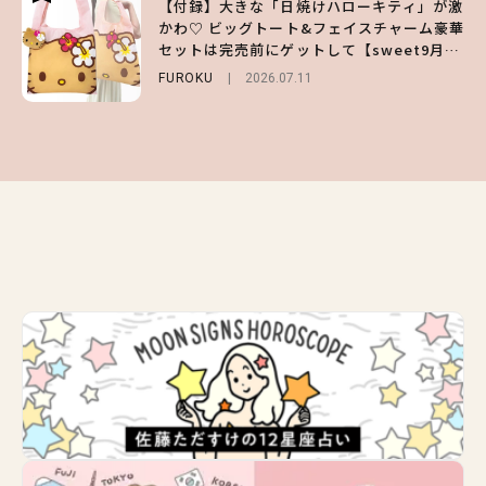
【付録】大きな「日焼けハローキティ」が激
【ハローキティ】がスシローと初コラボ♡
【GU】夏の“主役級”アイテム決定！ヘルシ
かわ♡ ビッグトート&フェイスチャーム豪華
第1弾の気になるメニュー＆限定グッズを総
ー＆可愛すぎる「大人の肌見せ」トップス3
セットは完売前にゲットして【sweet9月号
チェック！
選
増刊】
FUROKU
LIFESTYLE
FASHION
2026.07.11
2026.07.19
2026.07.31