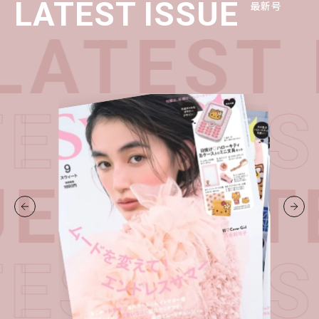
LATEST ISSUE
最新号
LATEST 
TEST I
UE・
LAT
TEST I