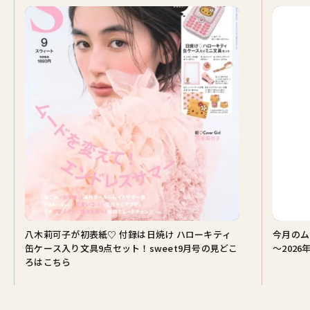
八木莉可子が初表紙♡ 付録は日焼け ハローキティ
今月のム
缶ケース入り文具9点セット！sweet9月号の見どこ
～2026
ろはこちら