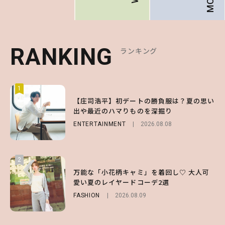
RANKING
RANKING
RANKING
ランキング
ランキング
ランキング
1
1
1
【森香澄】理想のスタイルはどう作る？体型
【庄司浩平】初デートの勝負服は？夏の思い
【SNIDEL】長濱ねるとロマンティックトラ
キープの秘訣や夏の過ごし方など独占インタ
出や最近のハマりものを深掘り
ッドな秋はじめ｜2026秋の新作コーデ4選
ビュー！
ENTERTAINMENT
FASHION
Sponsored
2026.08.08
2026.07.10
ENTERTAINMENT
2026.07.31
2
2
2
【付録】総柄ハローキティが可愛すぎ♡ 紀
万能な「小花柄キャミ」を着回し♡ 大人可
【庄司浩平】初デートの勝負服は？夏の思い
ノ国屋コラボの“優秀保冷バッグ”は夏の強
愛い夏のレイヤードコーデ2選
出や最近のハマりものを深掘り
い味方！【オトナミューズ9月号増刊】
FASHION
ENTERTAINMENT
2026.08.09
2026.08.08
FUROKU
2026.07.12