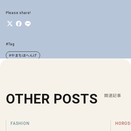
Please share!
#Tag
#やまちほへんげ
OTHER POSTS
関連記事
FASHION
HOROS