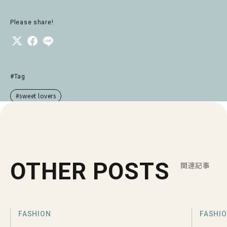
Please share!
#Tag
#sweet lovers
OTHER POSTS
関連記事
FASHION
FASHI