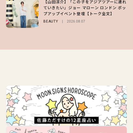
【山田涼介】「この子をアジアツアーに連れ
【ハローキティ】がスシローと初コラボ♡
【GU】夏の“主役級”アイテム決定！ヘルシ
ていきたい」ジョー マローン ロンドン ポッ
第1弾の気になるメニュー＆限定グッズを総
ー＆可愛すぎる「大人の肌見せ」トップス3
プアップイベント登壇【トーク全文】
チェック！
選
BEAUTY
LIFESTYLE
FASHION
2026.08.07
2026.07.19
2026.07.31