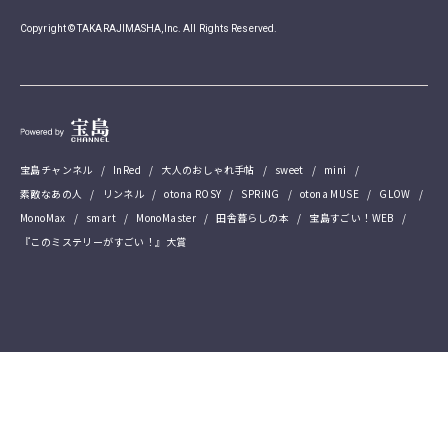
Copyright © TAKARAJIMASHA,Inc. All Rights Reserved.
宝島チャンネル
InRed
大人のおしゃれ手帖
sweet
mini
素敵なあの人
リンネル
otona ROSY
SPRiNG
otona MUSE
GLOW
MonoMax
smart
MonoMaster
田舎暮らしの本
宝島すごい！WEB
『このミステリーがすごい！』大賞