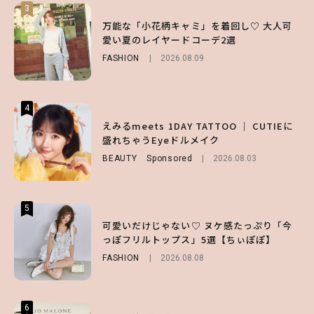
3
3
3
【谷まりあ】夏は“シアースカート”でさり
万能な「小花柄キャミ」を着回し♡ 大人可
【SNIDEL】長濱ねるとロマンティックトラ
げなく肌見せ！透け感のニュアンスを楽しめ
愛い夏のレイヤードコーデ2選
ッドな秋はじめ｜2026秋の新作コーデ4選
るマストハブアイテム4選
FASHION
FASHION
Sponsored
2026.08.09
2026.07.10
FASHION
2026.07.19
4
4
4
【ハローキティ】がスシローと初コラボ♡
えみるmeets 1DAY TATTOO ｜ CUTIEに
【大原優乃】夏メイクはプレイフルに！ドキ
第1弾の気になるメニュー＆限定グッズを総
盛れちゃうEyeドルメイク
ッとしちゃう色っぽ“うるみ目”のつくり方
チェック！
BEAUTY
BEAUTY
Sponsored
2026.08.01
2026.08.03
LIFESTYLE
2026.07.31
5
5
5
【夏ヘアのくずれ・うねりに】ヘアメイク夢
可愛いだけじゃない♡ ヌケ感たっぷり「今
えみるmeets 1DAY TATTOO ｜ CUTIEに
月直伝♡ ドライシャンプー「バティスト」
っぽフリルトップス」5選【ちぃぽぽ】
盛れちゃうEyeドルメイク
を使ったプロ級スタイリング3選
FASHION
BEAUTY
Sponsored
2026.08.08
2026.08.03
BEAUTY
Sponsored
2026.07.03
6
6
6