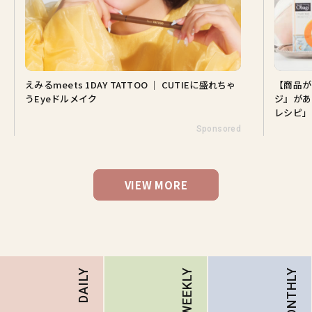
えみるmeets 1DAY TATTOO ｜ CUTIEに盛れちゃ
【商品が
うEyeドルメイク
ジ』があ
レシピ」
Sponsored
VIEW MORE
MONTHLY
DAILY
WEEKLY