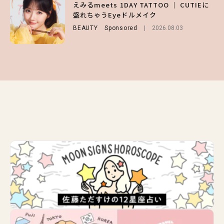
えみるmeets 1DAY TATTOO ｜ CUTIEに
【庄司浩平】初デートの勝負服は？夏の思い
ー＆可愛すぎる「大人の肌見せ」トップス3
盛れちゃうEyeドルメイク
出や最近のハマりものを深掘り
選
BEAUTY
ENTERTAINMENT
Sponsored
2026.08.08
2026.08.03
FASHION
2026.07.19