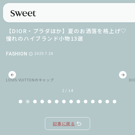
【DIOR・プラダほか】夏のお洒落を格上げ♡
憧れのハイブランド小物13選
FASHION
2025.7.24
LOUIS VUITTONのキャップ
D
2 / 14
記事に戻る