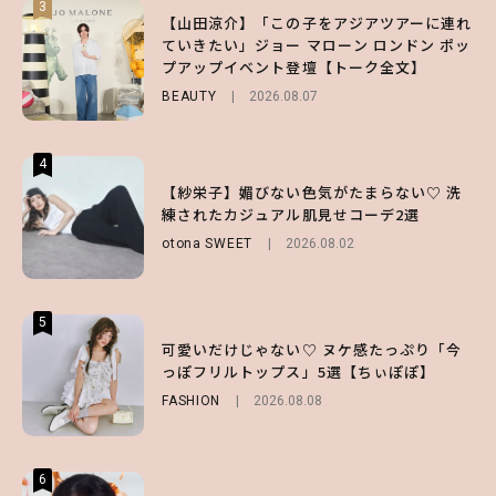
3
3
3
【山田涼介】「この子をアジアツアーに連れ
【ハローキティ】がスシローと初コラボ♡
【谷まりあ】夏は“シアースカート”でさり
ていきたい」ジョー マローン ロンドン ポッ
第1弾の気になるメニュー＆限定グッズを総
げなく肌見せ！透け感のニュアンスを楽しめ
プアップイベント登壇【トーク全文】
チェック！
るマストハブアイテム4選
BEAUTY
LIFESTYLE
FASHION
2026.08.07
2026.07.19
2026.07.31
4
4
4
【ハローキティ】がスシローと初コラボ♡
【紗栄子】媚びない色気がたまらない♡ 洗
【SNIDEL】長濱ねるとロマンティックトラ
第1弾の気になるメニュー＆限定グッズを総
練されたカジュアル肌見せコーデ2選
ッドな秋はじめ｜2026秋の新作コーデ4選
チェック！
otona SWEET
FASHION
Sponsored
2026.08.02
2026.07.10
LIFESTYLE
2026.07.31
5
5
5
【夏ヘアのくずれ・うねりに】ヘアメイク夢
可愛いだけじゃない♡ ヌケ感たっぷり「今
【ALD1】グループの魅力＆素顔に迫る♡ 一
月直伝♡ ドライシャンプー「バティスト」
っぽフリルトップス」5選【ちぃぽぽ】
問一答をお届け！【sweet web独占】
を使ったプロ級スタイリング3選
FASHION
ENTERTAINMENT
2026.08.08
2026.08.03
BEAUTY
Sponsored
2026.07.03
6
6
6
【GU】夏の“主役級”アイテム決定！ヘルシ