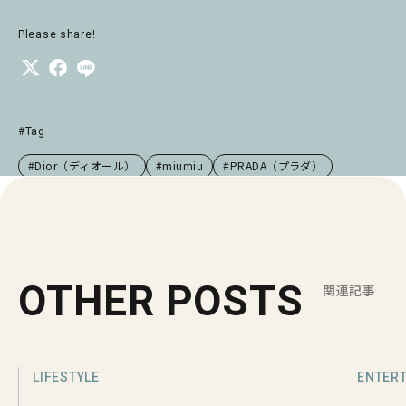
Please share!
#Tag
#Dior（ディオール）
#miumiu
#PRADA（プラダ）
OTHER POSTS
関連記事
LIFESTYLE
ENTER