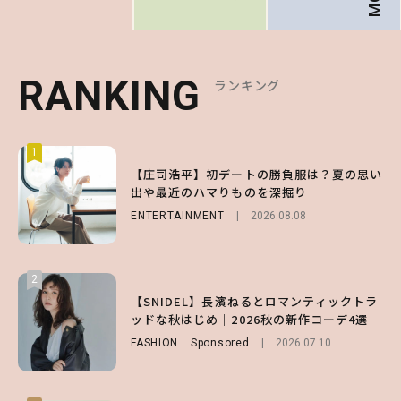
RANKING
RANKING
RANKING
ランキング
ランキング
ランキング
1
1
1
【庄司浩平】初デートの勝負服は？夏の思い
【大原優乃】夏メイクはプレイフルに！ドキ
【SNIDEL】長濱ねるとロマンティックトラ
出や最近のハマりものを深掘り
ッとしちゃう色っぽ“うるみ目”のつくり方
ッドな秋はじめ｜2026秋の新作コーデ4選
ENTERTAINMENT
BEAUTY
FASHION
Sponsored
2026.08.01
2026.08.08
2026.07.10
2
2
2
【森香澄】理想のスタイルはどう作る？体型
【付録】総柄ハローキティが可愛すぎ♡ 紀
【SNIDEL】長濱ねるとロマンティックトラ
キープの秘訣や夏の過ごし方など独占インタ
ノ国屋コラボの“優秀保冷バッグ”は夏の強
ッドな秋はじめ｜2026秋の新作コーデ4選
ビュー！
い味方！【オトナミューズ9月号増刊】
FASHION
Sponsored
2026.07.10
ENTERTAINMENT
FUROKU
2026.07.12
2026.07.31