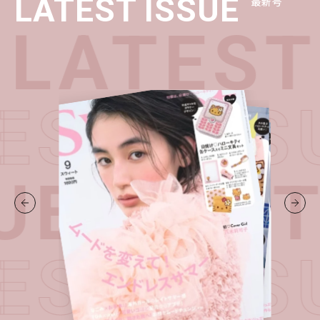
LATEST ISSUE
最新号
LATEST
TEST IS
UE・
LAT
TEST IS