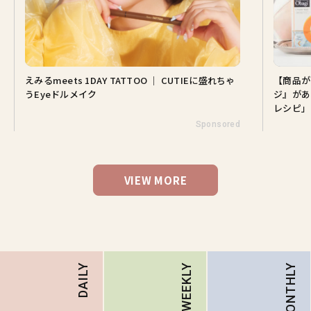
えみるmeets 1DAY TATTOO ｜ CUTIEに盛れちゃ
【商品が
うEyeドルメイク
ジ』があ
レシピ」
Sponsored
VIEW MORE
MONTHLY
DAILY
WEEKLY