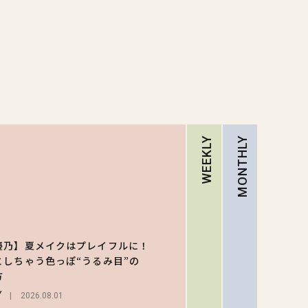
WEEKLY
MONTHLY
RA
【ハロ
キティ
優乃】夏メイクはプレイフルに！
がスシ
としちゃう色っぽ“うるみ目”の
1
ーと初
方
LIFEST
ラボ♡ 
Y
2026.08.01
弾の気
2026.07.3