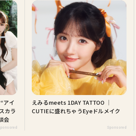
“アイ
えみるmeets 1DAY TATTOO ｜
スカラ
CUTIEに盛れちゃうEyeドルメイク
談会
onsored
Sponsored