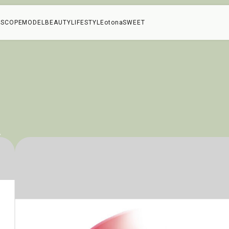
SCOPE
MODEL
BEAUTY
LIFESTYLE
otonaSWEET
止