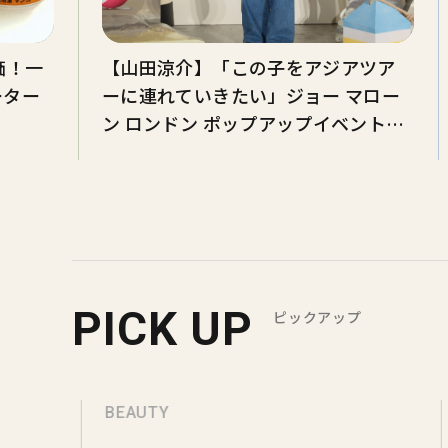
価！一
【山田涼介】「この子をアジアツア
ター
ーに連れていきたい」ジョー マロー
ン ロンドン ポップアップイベント登
壇【トーク全文】
PICK UP
ピックアップ
BEAUTY