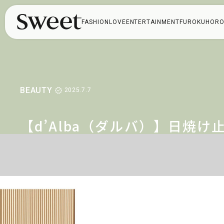
FASHION
LOVE
ENTERTAINMENT
FUROKU
HORO
BEAUTY
2025.7.7
【d’Alba（ダルバ）】日焼け
めや保湿ミストなど、美容マニ
アが溺愛する名品9選