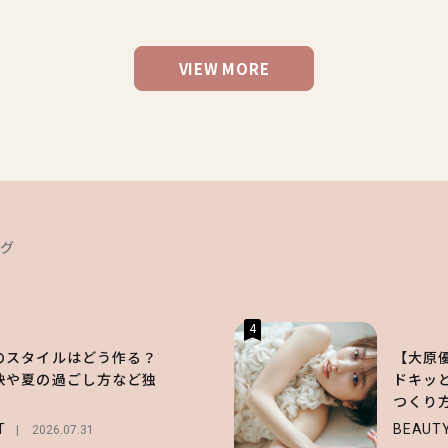
VIEW MORE
ング
4
のスタイルはどう作る？
【大原
訣や夏の過ごし方など独
ドキッ
！
つくり
T
BEAUT
2026.07.31