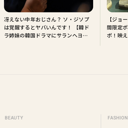
冴えない中年おじさん？ ソ・ジソプ
【ジョー
は覚醒するとヤバいんです！ 【韓ド
間限定ポ
ラ姉妹の韓国ドラマにサランヘヨ】
ポ！映え
連載♡Vol.47
も
BEAUTY
FASHION