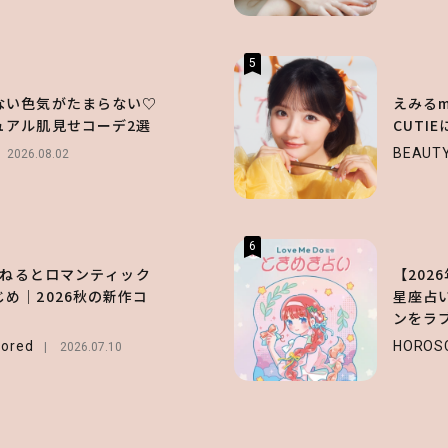
5
ない色気がたまらない♡
えみるme
ュアル肌見せコーデ2選
CUTI
BEAUT
2026.08.02
6
長濱ねるとロマンティック
【2026
め｜2026秋の新作コ
星座占
ンをラ
ored
HOROS
2026.07.10