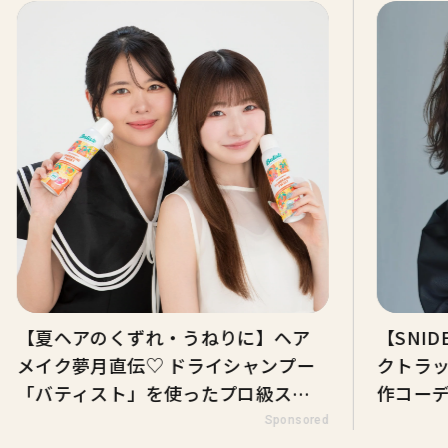
【夏ヘアのくずれ・うねりに】ヘア
【SNI
メイク夢月直伝♡ ドライシャンプー
クトラッ
「バティスト」を使ったプロ級スタ
作コーデ
イリング3選
Sponsored