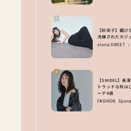
2
【紗栄子】媚び
洗練されたカジ
otona SWEET
3
【SNIDEL】
トラッドな秋はじ
ーデ4選
FASHION
Spons