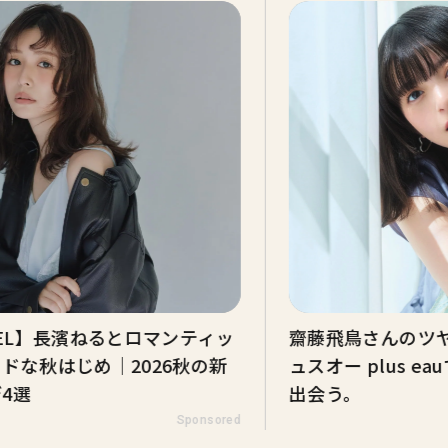
DEL】長濱ねるとロマンティッ
齋藤飛鳥さんのツヤ髪
ドな秋はじめ｜2026秋の新
ュスオー plus e
4選
出会う。
Sponsored