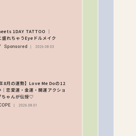
なるメ
ュー＆
【大原
定グッ
乃】夏
を総チ
イクは
ets 1DAY TATTOO ｜
ック！
2
レイフ
Eに盛れちゃうEyeドルメイク
BEAUT
に！ド
Y
Sponsored
2026.08.03
ッとし
2026.08.0
ゃう色
ぽ“うる
【森香
み目”の
のスタ
つくり
う作る
年8月の運勢】Love Me Doの12
3
ープの
い｜恋愛運・金運・開運アクショ
ENTERT
の過ご
ブちゃんが伝授♡
2026
独占イ
COPE
2026.08.01
ー！