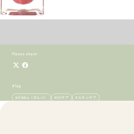
Please share!
#Tag
#d’Alba（ダルバ）
#UVケア
#スキンケア