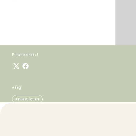
Please share!
#Tag
#sweet lovers