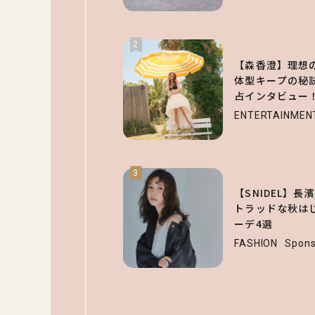
2
【森香澄】理想
体型キープの秘
占インタビュー
ENTERTAINMEN
3
【SNIDEL】
トラッドな秋はじ
ーデ4選
FASHION
Spons