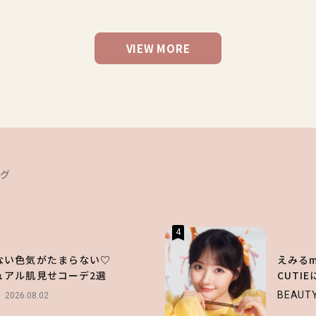
VIEW MORE
ング
4
ない色気がたまらない♡
えみるme
ュアル肌見せコーデ2選
CUTI
BEAUT
2026.08.02