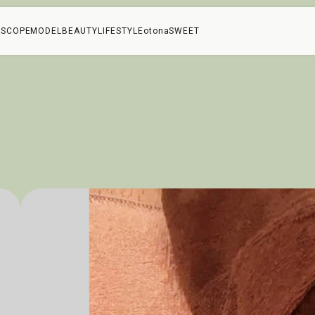
SCOPE
MODEL
BEAUTY
LIFESTYLE
otonaSWEET
っ