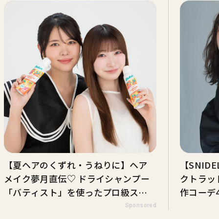
【夏ヘアのくずれ・うねりに】ヘア
【SNI
メイク夢月直伝♡ ドライシャンプー
クトラッ
「バティスト」を使ったプロ級スタ
作コーデ
イリング3選
Sponsored