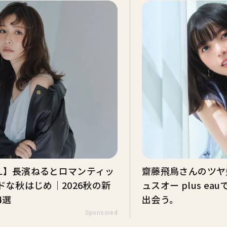
DEL】長濱ねるとロマンティッ
齋藤飛鳥さんのツヤ髪
ドな秋はじめ｜2026秋の新
ュスオー plus e
4選
出会う。
Sponsored