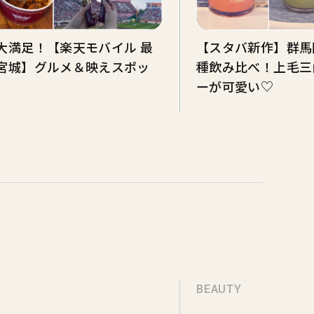
大満足！【楽天モバイル 最
【スタバ新作】群馬
宮城】グルメ＆映えスポッ
種飲み比べ！上毛三
ーが可愛い♡
BEAUTY