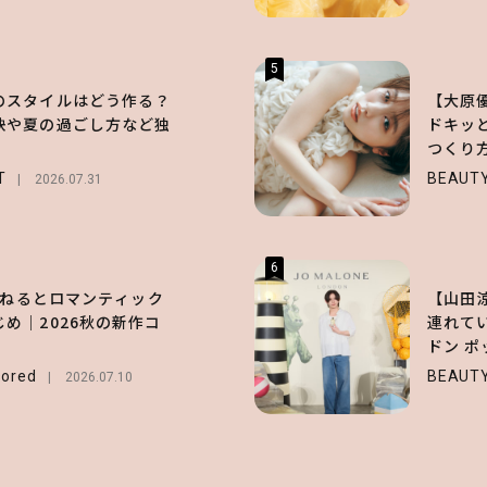
5
のスタイルはどう作る？
【大原
訣や夏の過ごし方など独
ドキッ
！
つくり
T
BEAUT
2026.07.31
6
長濱ねるとロマンティック
【山田
め｜2026秋の新作コ
連れて
ドン 
ク全文
ored
BEAUT
2026.07.10