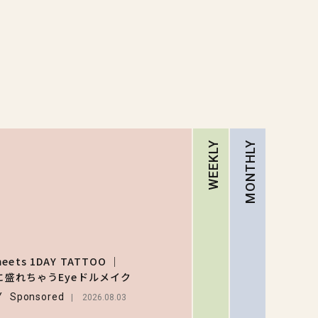
WEEKLY
MONTHLY
RA
【ハロ
キティ
ets 1DAY TATTOO ｜
がスシ
Eに盛れちゃうEyeドルメイク
1
ーと初
LIFEST
Y
Sponsored
ラボ♡ 
2026.08.03
弾の気
2026.07.3