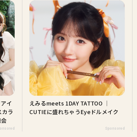
“アイ
えみるmeets 1DAY TATTOO ｜
スカラ
CUTIEに盛れちゃうEyeドルメイク
談会
onsored
Sponsored