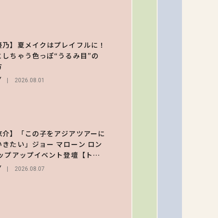
なるメ
ュー＆
【大原
定グッ
乃】夏
を総チ
優乃】夏メイクはプレイフルに！
イクは
ック！
としちゃう色っぽ“うるみ目”の
2
レイフ
BEAUT
方
に！ド
Y
ッとし
2026.08.01
2026.08.0
ゃう色
ぽ“うる
【森香
み目”の
のスタ
つくり
う作る
涼介】「この子をアジアツアーに
3
ープの
いきたい」ジョー マローン ロン
ENTERT
の過ご
ポップアップイベント登壇【トー
2026
独占イ
】
Y
2026.08.07
ー！