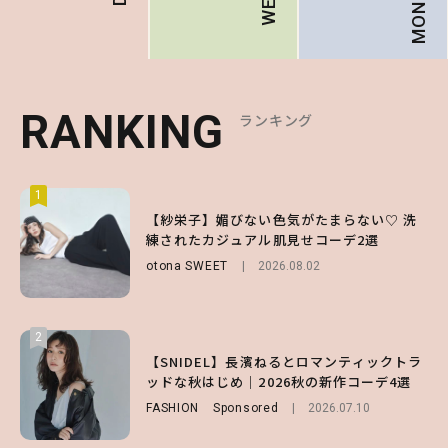
RANKING
RANKING
RANKING
ランキング
ランキング
ランキング
1
1
1
【ハローキティ】がスシローと初コラボ♡
【紗栄子】媚びない色気がたまらない♡ 洗
【SNIDEL】長濱ねるとロマンティックトラ
第1弾の気になるメニュー＆限定グッズを総
練されたカジュアル肌見せコーデ2選
ッドな秋はじめ｜2026秋の新作コーデ4選
チェック！
otona SWEET
FASHION
Sponsored
2026.08.02
2026.07.10
LIFESTYLE
2026.07.31
2
2
2
【付録】総柄ハローキティが可愛すぎ♡ 紀
【SNIDEL】長濱ねるとロマンティックトラ
【大原優乃】夏メイクはプレイフルに！ドキ
ノ国屋コラボの“優秀保冷バッグ”は夏の強
ッドな秋はじめ｜2026秋の新作コーデ4選
ッとしちゃう色っぽ“うるみ目”のつくり方
い味方！【オトナミューズ9月号増刊】
FASHION
BEAUTY
Sponsored
2026.08.01
2026.07.10
FUROKU
2026.07.12