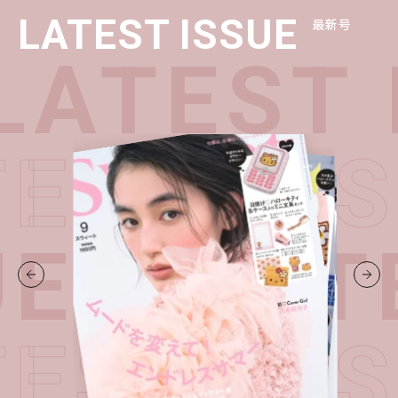
LATEST ISSUE
最新号
ATEST 
TEST I
UE・
LAT
TEST I