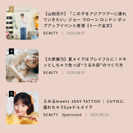
3
3
3
【山田涼介】「この子をアジアツアーに連れ
【森香澄】理想のスタイルはどう作る？体型
【谷まりあ】夏は“シアースカート”でさり
ていきたい」ジョー マローン ロンドン ポッ
キープの秘訣や夏の過ごし方など独占インタ
げなく肌見せ！透け感のニュアンスを楽しめ
プアップイベント登壇【トーク全文】
ビュー！
るマストハブアイテム4選
BEAUTY
ENTERTAINMENT
FASHION
2026.08.07
2026.07.19
2026.07.31
4
4
4
【スタバ】約160通りのカスタマイズができ
【ハローキティ】がスシローと初コラボ♡
【大原優乃】夏メイクはプレイフルに！ドキ
る⁉ 39店舗限定『My フルーツ³ フラペチー
第1弾の気になるメニュー＆限定グッズを総
ッとしちゃう色っぽ“うるみ目”のつくり方
ノ®』を徹底レポ♡
チェック！
BEAUTY
2026.08.01
LIFESTYLE
LIFESTYLE
2026.07.30
2026.07.31
5
5
5
【夏ヘアのくずれ・うねりに】ヘアメイク夢
えみるmeets 1DAY TATTOO ｜ CUTIEに
【SNIDEL】長濱ねるとロマンティックトラ
月直伝♡ ドライシャンプー「バティスト」
盛れちゃうEyeドルメイク
ッドな秋はじめ｜2026秋の新作コーデ4選
を使ったプロ級スタイリング3選
BEAUTY
FASHION
Sponsored
Sponsored
2026.08.03
2026.07.10
BEAUTY
Sponsored
2026.07.03