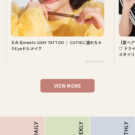
えみるmeets 1DAY TATTOO ｜ CUTIEに盛れちゃ
【夏ヘア
うEyeドルメイク
♡ ドラ
スタイリ
Sponsored
VIEW MORE
MONTHLY
DAILY
WEEKLY