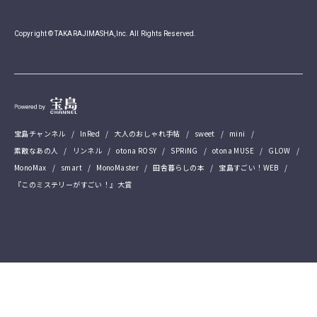
Copyright © TAKARAJIMASHA,Inc. All Rights Reserved.
宝島チャンネル
InRed
大人のおしゃれ手帖
sweet
mini
素敵なあの人
リンネル
otona ROSY
SPRiNG
otona MUSE
GLOW
MonoMax
smart
MonoMaster
田舎暮らしの本
宝島すごい！WEB
『このミステリーがすごい！』大賞