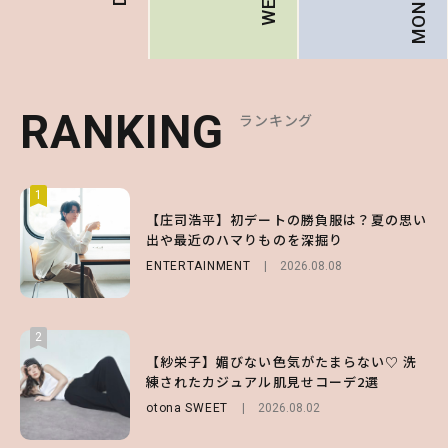
RANKING
RANKING
RANKING
ランキング
ランキング
ランキング
1
1
1
【ハローキティ】がスシローと初コラボ♡
【庄司浩平】初デートの勝負服は？夏の思い
【SNIDEL】長濱ねるとロマンティックトラ
第1弾の気になるメニュー＆限定グッズを総
出や最近のハマりものを深掘り
ッドな秋はじめ｜2026秋の新作コーデ4選
チェック！
ENTERTAINMENT
FASHION
Sponsored
2026.08.08
2026.07.10
LIFESTYLE
2026.07.31
2
2
2
【付録】総柄ハローキティが可愛すぎ♡ 紀
【紗栄子】媚びない色気がたまらない♡ 洗
【大原優乃】夏メイクはプレイフルに！ドキ
ノ国屋コラボの“優秀保冷バッグ”は夏の強
練されたカジュアル肌見せコーデ2選
ッとしちゃう色っぽ“うるみ目”のつくり方
い味方！【オトナミューズ9月号増刊】
otona SWEET
BEAUTY
2026.08.01
2026.08.02
FUROKU
2026.07.12