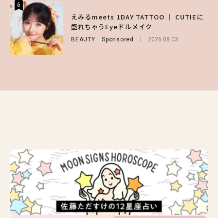
6
6
6
【GU】夏の“主役級”アイテム決定！ヘルシ
えみるmeets 1DAY TATTOO ｜ CUTIEに
【ALD1】グループの魅力＆素顔に迫る♡ 一
ー＆可愛すぎる「大人の肌見せ」トップス3
盛れちゃうEyeドルメイク
問一答をお届け！【sweet web独占】
選
BEAUTY
ENTERTAINMENT
Sponsored
2026.08.03
2026.08.03
FASHION
2026.07.19