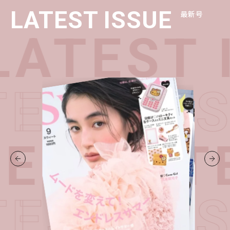
LATEST ISSUE
最新号
ATEST 
TEST I
UE・
LATE
TEST I