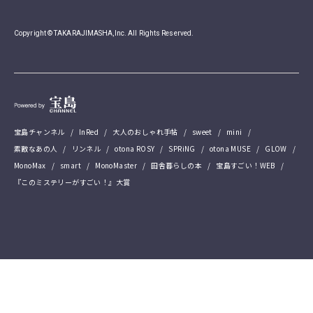
Copyright © TAKARAJIMASHA,Inc. All Rights Reserved.
宝島チャンネル
InRed
大人のおしゃれ手帖
sweet
mini
素敵なあの人
リンネル
otona ROSY
SPRiNG
otona MUSE
GLOW
MonoMax
smart
MonoMaster
田舎暮らしの本
宝島すごい！WEB
『このミステリーがすごい！』大賞