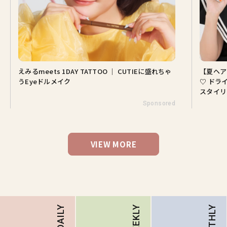
えみるmeets 1DAY TATTOO ｜ CUTIEに盛れちゃ
【夏ヘア
うEyeドルメイク
♡ ドラ
スタイリ
Sponsored
VIEW MORE
MONTHLY
DAILY
WEEKLY