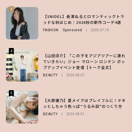
3
3
3
【森香澄】理想のスタイルはどう作る？体型
【谷まりあ】夏は“シアースカート”でさり
【SNIDEL】長濱ねるとロマンティックトラ
キープの秘訣や夏の過ごし方など独占インタ
げなく肌見せ！透け感のニュアンスを楽しめ
ッドな秋はじめ｜2026秋の新作コーデ4選
ビュー！
るマストハブアイテム4選
FASHION
Sponsored
2026.07.10
ENTERTAINMENT
FASHION
2026.07.19
2026.07.31
4
4
4
【山田涼介】「この子をアジアツアーに連れ
【スタバ】約160通りのカスタマイズができ
【ハローキティ】がスシローと初コラボ♡
ていきたい」ジョー マローン ロンドン ポッ
る⁉ 39店舗限定『My フルーツ³ フラペチー
第1弾の気になるメニュー＆限定グッズを総
プアップイベント登壇【トーク全文】
ノ®』を徹底レポ♡
チェック！
BEAUTY
LIFESTYLE
LIFESTYLE
2026.08.07
2026.07.30
2026.07.31
5
5
5
【夏ヘアのくずれ・うねりに】ヘアメイク夢
【大原優乃】夏メイクはプレイフルに！ドキ
【SNIDEL】長濱ねるとロマンティックトラ
月直伝♡ ドライシャンプー「バティスト」
ッとしちゃう色っぽ“うるみ目”のつくり方
ッドな秋はじめ｜2026秋の新作コーデ4選
を使ったプロ級スタイリング3選
BEAUTY
FASHION
Sponsored
2026.08.01
2026.07.10
BEAUTY
Sponsored
2026.07.03