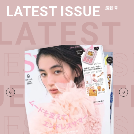
LATEST ISSUE
最新号
LATEST 
TEST I
UE・
LAT
TEST I