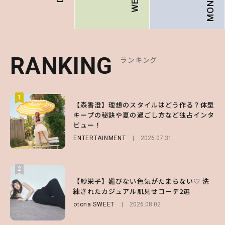
RANKING
RANKING
RANKING
ランキング
ランキング
ランキング
1
1
1
【森香澄】理想のスタイルはどう作る？体型
【ハローキティ】がスシローと初コラボ♡
【SNIDEL】長濱ねるとロマンティックトラ
キープの秘訣や夏の過ごし方など独占インタ
第1弾の気になるメニュー＆限定グッズを総
ッドな秋はじめ｜2026秋の新作コーデ4選
ビュー！
チェック！
FASHION
Sponsored
2026.07.10
ENTERTAINMENT
LIFESTYLE
2026.07.31
2026.07.31
2
2
2
【付録】総柄ハローキティが可愛すぎ♡ 紀
【紗栄子】媚びない色気がたまらない♡ 洗
【大原優乃】夏メイクはプレイフルに！ドキ
ノ国屋コラボの“優秀保冷バッグ”は夏の強
練されたカジュアル肌見せコーデ2選
ッとしちゃう色っぽ“うるみ目”のつくり方
い味方！【オトナミューズ9月号増刊】
otona SWEET
BEAUTY
2026.08.01
2026.08.02
FUROKU
2026.07.12