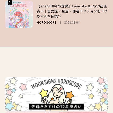
6
6
6
【2026年8月の運勢】Love Me Doの12星座
【GU】夏の“主役級”アイテム決定！ヘルシ
【SNIDEL】長濱ねるとロマンティックトラ
占い｜恋愛運・金運・開運アクションをラブ
ー＆可愛すぎる「大人の肌見せ」トップス3
ッドな秋はじめ｜2026秋の新作コーデ4選
ちゃんが伝授♡
選
FASHION
Sponsored
2026.07.10
HOROSCOPE
FASHION
2026.07.19
2026.08.01