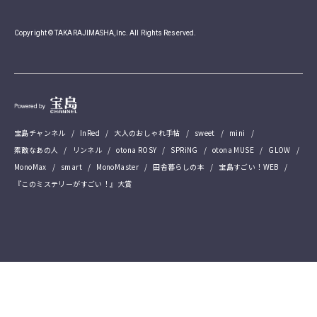
Copyright © TAKARAJIMASHA,Inc. All Rights Reserved.
宝島チャンネル
InRed
大人のおしゃれ手帖
sweet
mini
素敵なあの人
リンネル
otona ROSY
SPRiNG
otona MUSE
GLOW
MonoMax
smart
MonoMaster
田舎暮らしの本
宝島すごい！WEB
『このミステリーがすごい！』大賞