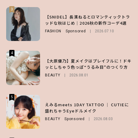
3
3
3
【スタバ】約160通りのカスタマイズができ
【谷まりあ】夏は“シアースカート”でさり
【SNIDEL】長濱ねるとロマンティックトラ
る⁉ 39店舗限定『My フルーツ³ フラペチー
げなく肌見せ！透け感のニュアンスを楽しめ
ッドな秋はじめ｜2026秋の新作コーデ4選
ノ®』を徹底レポ♡
るマストハブアイテム4選
FASHION
Sponsored
2026.07.10
LIFESTYLE
FASHION
2026.07.19
2026.07.30
4
4
4
【齋藤飛鳥】人生初のロブに！「意外としっ
【夏ヘアのくずれ・うねりに】ヘアメイク夢
【大原優乃】夏メイクはプレイフルに！ドキ
くりくるし、すごく新鮮で心地いい」ヘアカ
月直伝♡ ドライシャンプー「バティスト」
ッとしちゃう色っぽ“うるみ目”のつくり方
ットの様子を独占でお届け♡
を使ったプロ級スタイリング3選
BEAUTY
2026.08.01
ENTERTAINMENT
BEAUTY
Sponsored
2026.07.30
2026.07.03
5
5
5
【森香澄】理想のスタイルはどう作る？体型
【ハローキティ】がスシローと初コラボ♡
えみるmeets 1DAY TATTOO ｜ CUTIEに
キープの秘訣や夏の過ごし方など独占インタ
第1弾の気になるメニュー＆限定グッズを総
盛れちゃうEyeドルメイク
ビュー！
チェック！
BEAUTY
Sponsored
2026.08.03
ENTERTAINMENT
LIFESTYLE
2026.07.31
2026.07.31