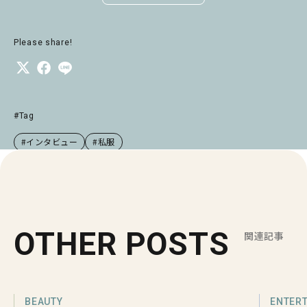
Please share!
#Tag
#インタビュー
#私服
OTHER POSTS
関連記事
BEAUTY
ENTER