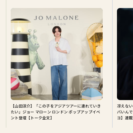
【山田涼介】「この子をアジアツアーに連れていき
冴えない
たい」ジョー マローン ロンドン ポップアップイベ
バいんで
ント登壇【トーク全文】
ヨ】連載♡