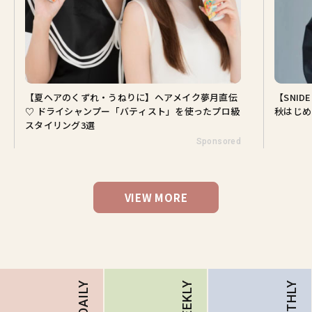
【夏ヘアのくずれ・うねりに】ヘアメイク夢月直伝
【SNI
♡ ドライシャンプー「バティスト」を使ったプロ級
秋はじめ
スタイリング3選
Sponsored
VIEW MORE
MONTHLY
DAILY
WEEKLY