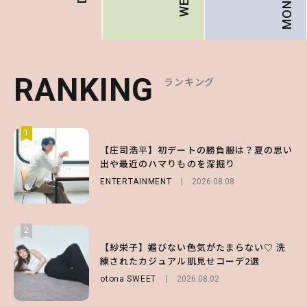
RANKING
RANKING
RANKING
ランキング
ランキング
ランキング
1
1
1
【庄司浩平】初デートの勝負服は？夏の思い
【大原優乃】夏メイクはプレイフルに！ドキ
【SNIDEL】長濱ねるとロマンティックトラ
出や最近のハマりものを深掘り
ッとしちゃう色っぽ“うるみ目”のつくり方
ッドな秋はじめ｜2026秋の新作コーデ4選
ENTERTAINMENT
BEAUTY
FASHION
Sponsored
2026.08.01
2026.08.08
2026.07.10
2
2
2
【森香澄】理想のスタイルはどう作る？体型
【付録】総柄ハローキティが可愛すぎ♡ 紀
【紗栄子】媚びない色気がたまらない♡ 洗
キープの秘訣や夏の過ごし方など独占インタ
ノ国屋コラボの“優秀保冷バッグ”は夏の強
練されたカジュアル肌見せコーデ2選
ビュー！
い味方！【オトナミューズ9月号増刊】
otona SWEET
2026.08.02
ENTERTAINMENT
FUROKU
2026.07.12
2026.07.31