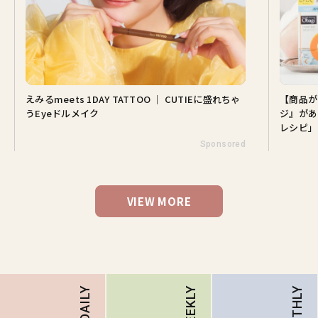
えみるmeets 1DAY TATTOO ｜ CUTIEに盛れちゃ
【商品が
うEyeドルメイク
ジ』があ
レシピ」
Sponsored
VIEW MORE
MONTHLY
DAILY
WEEKLY