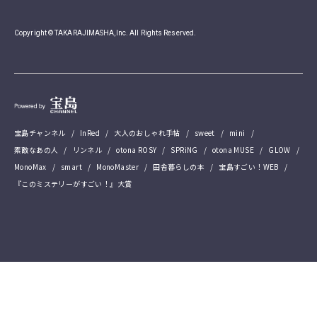
Copyright © TAKARAJIMASHA,Inc. All Rights Reserved.
宝島チャンネル
InRed
大人のおしゃれ手帖
sweet
mini
素敵なあの人
リンネル
otona ROSY
SPRiNG
otona MUSE
GLOW
MonoMax
smart
MonoMaster
田舎暮らしの本
宝島すごい！WEB
『このミステリーがすごい！』大賞