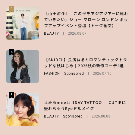
3
3
3
【山田涼介】「この子をアジアツアーに連れ
【ハローキティ】がスシローと初コラボ♡
【谷まりあ】夏は“シアースカート”でさり
ていきたい」ジョー マローン ロンドン ポッ
第1弾の気になるメニュー＆限定グッズを総
げなく肌見せ！透け感のニュアンスを楽しめ
プアップイベント登壇【トーク全文】
チェック！
るマストハブアイテム4選
BEAUTY
LIFESTYLE
FASHION
2026.08.07
2026.07.19
2026.07.31
4
4
4
【ハローキティ】がスシローと初コラボ♡
【SNIDEL】長濱ねるとロマンティックトラ
【ALD1】グループの魅力＆素顔に迫る♡ 一
第1弾の気になるメニュー＆限定グッズを総
ッドな秋はじめ｜2026秋の新作コーデ4選
問一答をお届け！【sweet web独占】
チェック！
FASHION
ENTERTAINMENT
Sponsored
2026.08.03
2026.07.10
LIFESTYLE
2026.07.31
5
5
5
【夏ヘアのくずれ・うねりに】ヘアメイク夢
えみるmeets 1DAY TATTOO ｜ CUTIEに
【SNIDEL】長濱ねるとロマンティックトラ
月直伝♡ ドライシャンプー「バティスト」
盛れちゃうEyeドルメイク
ッドな秋はじめ｜2026秋の新作コーデ4選
を使ったプロ級スタイリング3選
BEAUTY
FASHION
Sponsored
Sponsored
2026.08.03
2026.07.10
BEAUTY
Sponsored
2026.07.03