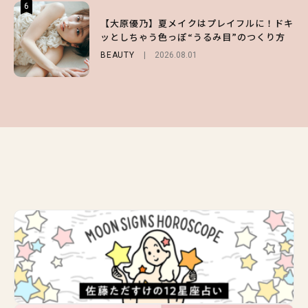
6
6
6
【スタバ】約160通りのカスタマイズができ
【GU】夏の“主役級”アイテム決定！ヘルシ
【大原優乃】夏メイクはプレイフルに！ドキ
る⁉ 39店舗限定『My フルーツ³ フラペチー
ー＆可愛すぎる「大人の肌見せ」トップス3
ッとしちゃう色っぽ“うるみ目”のつくり方
ノ®』を徹底レポ♡
選
BEAUTY
2026.08.01
LIFESTYLE
FASHION
2026.07.19
2026.07.30