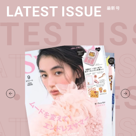
LATEST ISSUE
最新号
TEST IS
ATEST 
E・
LATES
ATEST 