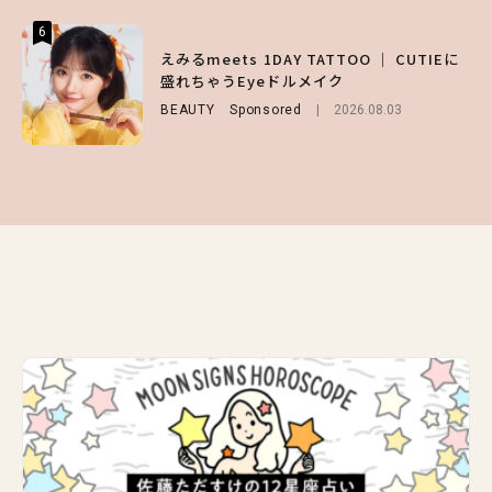
6
6
6
【GU】夏の“主役級”アイテム決定！ヘルシ
えみるmeets 1DAY TATTOO ｜ CUTIEに
【庄司浩平】初デートの勝負服は？夏の思い
ー＆可愛すぎる「大人の肌見せ」トップス3
盛れちゃうEyeドルメイク
出や最近のハマりものを深掘り
選
BEAUTY
ENTERTAINMENT
Sponsored
2026.08.08
2026.08.03
FASHION
2026.07.19