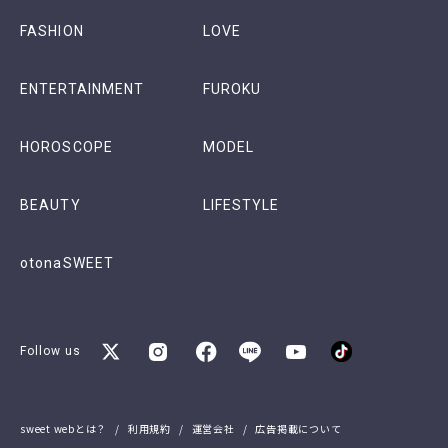
FASHION
LOVE
ENTERTAINMENT
FUROKU
HOROSCOPE
MODEL
BEAUTY
LIFESTYLE
otonaSWEET
Follow us
sweet webとは？
利用規約
運営会社
広告掲載について