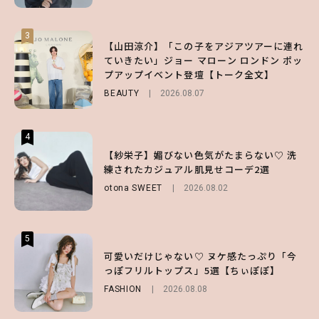
3
3
3
【山田涼介】「この子をアジアツアーに連れ
【ハローキティ】がスシローと初コラボ♡
【谷まりあ】夏は“シアースカート”でさり
ていきたい」ジョー マローン ロンドン ポッ
第1弾の気になるメニュー＆限定グッズを総
げなく肌見せ！透け感のニュアンスを楽しめ
プアップイベント登壇【トーク全文】
チェック！
るマストハブアイテム4選
BEAUTY
LIFESTYLE
FASHION
2026.08.07
2026.07.19
2026.07.31
4
4
4
【ハローキティ】がスシローと初コラボ♡
【紗栄子】媚びない色気がたまらない♡ 洗
【SNIDEL】長濱ねるとロマンティックトラ
第1弾の気になるメニュー＆限定グッズを総
練されたカジュアル肌見せコーデ2選
ッドな秋はじめ｜2026秋の新作コーデ4選
チェック！
otona SWEET
FASHION
Sponsored
2026.08.02
2026.07.10
LIFESTYLE
2026.07.31
5
5
5
【夏ヘアのくずれ・うねりに】ヘアメイク夢
可愛いだけじゃない♡ ヌケ感たっぷり「今
【ALD1】グループの魅力＆素顔に迫る♡ 一
月直伝♡ ドライシャンプー「バティスト」
っぽフリルトップス」5選【ちぃぽぽ】
問一答をお届け！【sweet web独占】
を使ったプロ級スタイリング3選
FASHION
ENTERTAINMENT
2026.08.08
2026.08.03
BEAUTY
Sponsored
2026.07.03