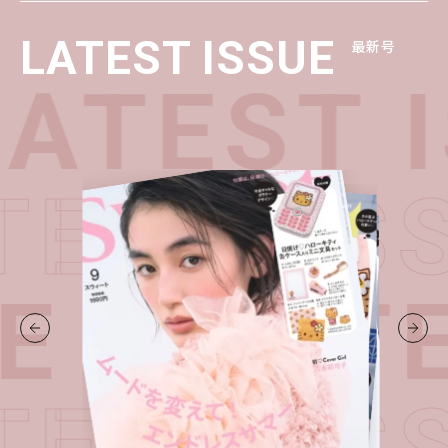
LATEST ISSUE
最新号
ATEST 
TEST I
UE・
LATE