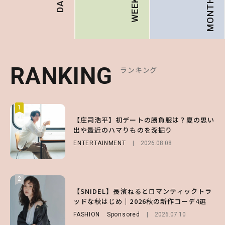
MONTHLY
WEEKLY
RANKING
RANKING
RANKING
ランキング
ランキング
ランキング
1
1
1
【庄司浩平】初デートの勝負服は？夏の思い
【大原優乃】夏メイクはプレイフルに！ドキ
【SNIDEL】長濱ねるとロマンティックトラ
出や最近のハマりものを深掘り
ッとしちゃう色っぽ“うるみ目”のつくり方
ッドな秋はじめ｜2026秋の新作コーデ4選
ENTERTAINMENT
BEAUTY
FASHION
Sponsored
2026.08.01
2026.08.08
2026.07.10
2
2
2
【森香澄】理想のスタイルはどう作る？体型
【付録】総柄ハローキティが可愛すぎ♡ 紀
【SNIDEL】長濱ねるとロマンティックトラ
キープの秘訣や夏の過ごし方など独占インタ
ノ国屋コラボの“優秀保冷バッグ”は夏の強
ッドな秋はじめ｜2026秋の新作コーデ4選
ビュー！
い味方！【オトナミューズ9月号増刊】
FASHION
Sponsored
2026.07.10
ENTERTAINMENT
FUROKU
2026.07.12
2026.07.31