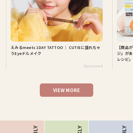
えみるmeets 1DAY TATTOO ｜ CUTIEに盛れちゃ
【商品が
うEyeドルメイク
ジ』があ
レシピ」
Sponsored
VIEW MORE
DAILY