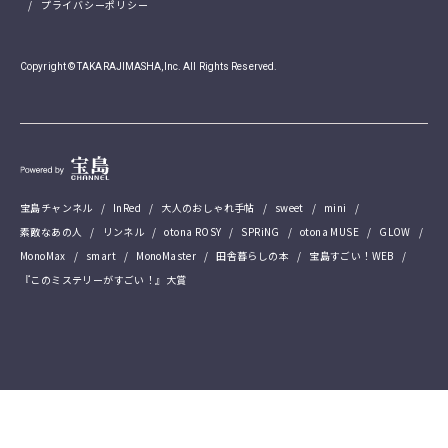
プライバシーポリシー
Copyright © TAKARAJIMASHA,Inc. All Rights Reserved.
宝島チャンネル
InRed
大人のおしゃれ手帖
sweet
mini
素敵なあの人
リンネル
otona ROSY
SPRiNG
otona MUSE
GLOW
MonoMax
smart
MonoMaster
田舎暮らしの本
宝島すごい！WEB
『このミステリーがすごい！』大賞