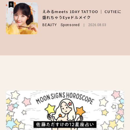
6
6
6
【GU】夏の“主役級”アイテム決定！ヘルシ
えみるmeets 1DAY TATTOO ｜ CUTIEに
【庄司浩平】初デートの勝負服は？夏の思い
ー＆可愛すぎる「大人の肌見せ」トップス3
盛れちゃうEyeドルメイク
出や最近のハマりものを深掘り
選
BEAUTY
ENTERTAINMENT
Sponsored
2026.08.08
2026.08.03
FASHION
2026.07.19