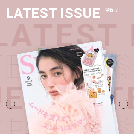
LATEST ISSUE
最新号
LATEST 
TEST IS
UE・
LAT
TEST IS