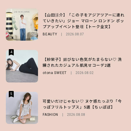
3
3
3
【山田涼介】「この子をアジアツアーに連れ
【ハローキティ】がスシローと初コラボ♡
【谷まりあ】夏は“シアースカート”でさり
ていきたい」ジョー マローン ロンドン ポッ
第1弾の気になるメニュー＆限定グッズを総
げなく肌見せ！透け感のニュアンスを楽しめ
プアップイベント登壇【トーク全文】
チェック！
るマストハブアイテム4選
BEAUTY
LIFESTYLE
FASHION
2026.08.07
2026.07.19
2026.07.31
4
4
4
【ハローキティ】がスシローと初コラボ♡
【紗栄子】媚びない色気がたまらない♡ 洗
【SNIDEL】長濱ねるとロマンティックトラ
第1弾の気になるメニュー＆限定グッズを総
練されたカジュアル肌見せコーデ2選
ッドな秋はじめ｜2026秋の新作コーデ4選
チェック！
otona SWEET
FASHION
Sponsored
2026.08.02
2026.07.10
LIFESTYLE
2026.07.31
5
5
5
【夏ヘアのくずれ・うねりに】ヘアメイク夢
可愛いだけじゃない♡ ヌケ感たっぷり「今
【ALD1】グループの魅力＆素顔に迫る♡ 一
月直伝♡ ドライシャンプー「バティスト」
っぽフリルトップス」5選【ちぃぽぽ】
問一答をお届け！【sweet web独占】
を使ったプロ級スタイリング3選
FASHION
ENTERTAINMENT
2026.08.08
2026.08.03
BEAUTY
Sponsored
2026.07.03