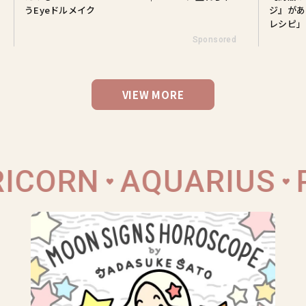
うEyeドルメイク
ジ』があ
レシピ」
Sponsored
VIEW MORE
ICORN
AQUARIUS
P