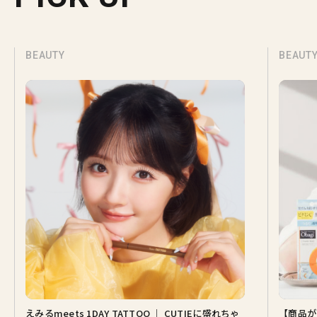
BEAUTY
BEAUT
えみるmeets 1DAY TATTOO ｜ CUTIEに盛れちゃ
【商品が