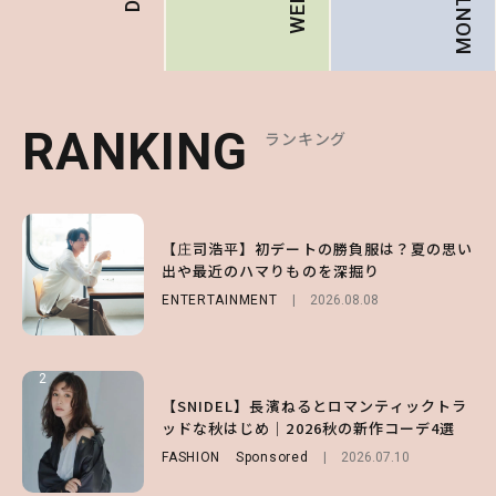
MONTHLY
RANKING
RANKING
RANKING
ランキング
ランキング
ランキング
1
1
1
【庄司浩平】初デートの勝負服は？夏の思い
【大原優乃】夏メイクはプレイフルに！ドキ
【SNIDEL】長濱ねるとロマンティックトラ
出や最近のハマりものを深掘り
ッとしちゃう色っぽ“うるみ目”のつくり方
ッドな秋はじめ｜2026秋の新作コーデ4選
ENTERTAINMENT
BEAUTY
FASHION
Sponsored
2026.08.01
2026.08.08
2026.07.10
2
2
2
【森香澄】理想のスタイルはどう作る？体型
【付録】総柄ハローキティが可愛すぎ♡ 紀
【SNIDEL】長濱ねるとロマンティックトラ
キープの秘訣や夏の過ごし方など独占インタ
ノ国屋コラボの“優秀保冷バッグ”は夏の強
ッドな秋はじめ｜2026秋の新作コーデ4選
ビュー！
い味方！【オトナミューズ9月号増刊】
FASHION
Sponsored
2026.07.10
ENTERTAINMENT
FUROKU
2026.07.12
2026.07.31