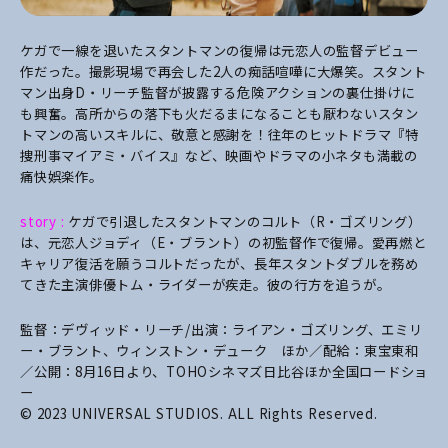
ケガで一線を退いたスタントマンの復帰は元恋人の監督デビュー
作だった。撮影現場で再会した2人の痴話喧嘩に大爆笑。スタント
マン出身D・リーチ監督が披露する危険アクションの裏仕掛けに
も興奮。高所からの落下も火だるまになることも厭わないスタン
トマンの高いスキルに、敬意と感謝を！往年のヒットドラマ『特
捜刑事マイアミ・バイス』など、映画やドラマの小ネタも満載の
痛快娯楽作。
story :
ケガで引退したスタントマンのコルト（R・ゴズリング）
は、元恋人ジョディ（E・ブラント）の初監督作で復帰。愛再燃と
キャリア復活を願うコルトだったが、長年スタントダブルを務め
てきた主演俳優トム・ライダーが疾走。彼の行方を追うが。
監督：デヴィッド・リーチ/出演：ライアン・ゴズリング、エミリ
ー・ブラント、ウィンストン・デューク ほか／配給：東宝東和
／公開：8月16日より、TOHOシネマズ日比谷ほか全国ロードショ
ー
© 2023 UNIVERSAL STUDIOS. ALL Rights Reserved.