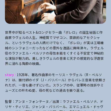
世界中が知るベスト&ロングセラー曲「ボレロ」の誕生秘話と作
曲家ラヴェルの人生。神経質でマザコン、禁欲的なアセクシャ
ル、というラヴェルの人柄だけでなく、「ボレロ」が実は工場機
械のシンフォニーだったなどの意外な逸話に興味津々。ラヴェル
役のラファエル・ペルソナの母性本能をくすぐる不安定で神秘的
な演技が魅力的。美しきラヴェルの音楽と天才の感覚的な浮遊世
界に浸れる陶酔の映画。
story :
1928年、著名作曲家のモーリス・ラヴェル（R・ペルソ
ナ）は、振付師のイダ（J・バリバール）からバレエ音楽を依頼さ
れたが、一音も書けずにいた。スランプの中、従軍時の挫折やミ
ューズとの叶わぬ愛、母の死などの過去を振り返る。
監督：アンヌ・フォンテーヌ／出演：ラファエル・ペルソナ、ド
リヤ・ティリエ、ジャンヌ・バリバール、エマニュエル・ドゥヴ