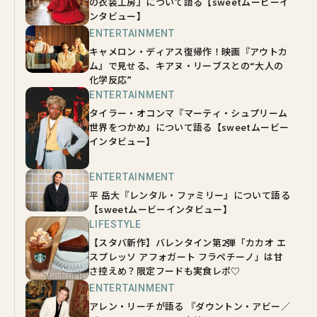
の衣装工房』について語る【sweetムービーイ
ンタビュー】
ENTERTAINMENT
キャメロン・ディアス復帰作！映画『アウトカ
ム』で見せる、キアヌ・リーブスとの“大人の
化学反応”
ENTERTAINMENT
タイラー・オコンマ『マーティ・シュプリーム
世界をつかめ』について語る【sweetムービー
インタビュー】
ENTERTAINMENT
平 岳大『レンタル・ファミリー』について語る
【sweetムービーインタビュー】
LIFESTYLE
【スタバ新作】バレンタイン第2弾「カカオ エ
スプレッソ アフォガート フラペチーノ」は甘
さ控えめ？限定フードも実食レポ♡
ENTERTAINMENT
アレン・リーチが語る 『ダウントン・アビー／