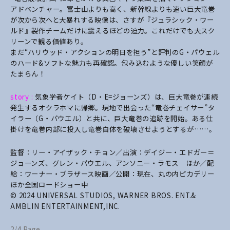
アドベンチャー。富士山よりも高く、新幹線よりも速い巨大竜巻
が次から次へと大暴れする映像は、さすが『ジュラシック・ワー
ルド』製作チームだけに震えるほどの迫力。これだけでも大スク
リーンで観る価値あり。
まだ“ハリウッド・アクションの明日を担う”と評判のG・パウェル
のハード&ソフトな魅力も再確認。包み込むような優しい笑顔が
たまらん！
story :
気象学者ケイト（D・E=ジョーンズ）は、巨大竜巻が連続
発生するオクラホマに帰郷。現地で出会った“竜巻チェイサー”タ
イラー（G・パウエル）と共に、巨大竜巻の追跡を開始。ある仕
掛けを竜巻内部に投入し竜巻自体を破壊させようとするが……。
監督：リー・アイザック・チョン／出演：デイジー・エドガー＝
ジョーンズ、グレン・パウエル、アンソニー・ラモス ほか／配
給：ワーナー・ブラザース映画／公開：現在、丸の内ピカデリー
ほか全国ロードショー中
© 2024 UNIVERSAL STUDIOS, WARNER BROS. ENT.&
AMBLIN ENTERTAINMENT,INC.
2/4 Page