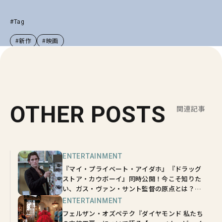
#Tag
#新作
#映画
OTHER POSTS
関連記事
ENTERTAINMENT
『マイ・プライベート・アイダホ』『ドラッグ
ストア・カウボーイ』同時公開！今こそ知りた
い、ガス・ヴァン・サント監督の原点とは？
【sweetムービーインタビュー】
ENTERTAINMENT
フェルザン・オズペテク『ダイヤモンド 私たち