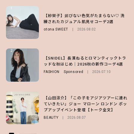
1
1
1
【ハローキティ】がスシローと初コラボ♡
【紗栄子】媚びない色気がたまらない♡ 洗
【SNIDEL】長濱ねるとロマンティックトラ
第1弾の気になるメニュー＆限定グッズを総
練されたカジュアル肌見せコーデ2選
ッドな秋はじめ｜2026秋の新作コーデ4選
チェック！
otona SWEET
FASHION
Sponsored
2026.08.02
2026.07.10
LIFESTYLE
2026.07.31
2
2
2
【付録】総柄ハローキティが可愛すぎ♡ 紀
【SNIDEL】長濱ねるとロマンティックトラ
【大原優乃】夏メイクはプレイフルに！ドキ
ノ国屋コラボの“優秀保冷バッグ”は夏の強
ッドな秋はじめ｜2026秋の新作コーデ4選
ッとしちゃう色っぽ“うるみ目”のつくり方
い味方！【オトナミューズ9月号増刊】
FASHION
BEAUTY
Sponsored
2026.08.01
2026.07.10
FUROKU
2026.07.12
3
3
3
【山田涼介】「この子をアジアツアーに連れ
【森香澄】理想のスタイルはどう作る？体型
【谷まりあ】夏は“シアースカート”でさり
ていきたい」ジョー マローン ロンドン ポッ
キープの秘訣や夏の過ごし方など独占インタ
げなく肌見せ！透け感のニュアンスを楽しめ
プアップイベント登壇【トーク全文】
ビュー！
るマストハブアイテム4選
BEAUTY
ENTERTAINMENT
FASHION
2026.08.07
2026.07.19
2026.07.31