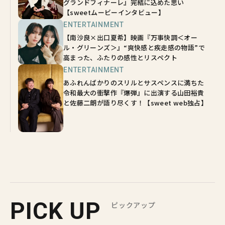
グランドフィナーレ』完結に込めた思い
【sweetムービーインタビュー】
ENTERTAINMENT
【南沙良×出口夏希】映画『万事快調＜オー
ル・グリーンズ＞』“爽快感と疾走感の物語”で
高まった、ふたりの感性とリスペクト
ENTERTAINMENT
あふれんばかりのスリルとサスペンスに満ちた
令和最大の衝撃作『爆弾』に出演する山田裕貴
と佐藤二朗が語り尽くす！【sweet web独占】
PICK UP
ピックアップ