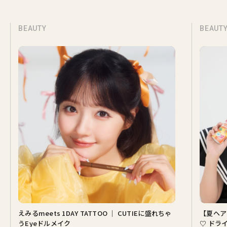
BEAUTY
BEAUT
えみるmeets 1DAY TATTOO ｜ CUTIEに盛れちゃ
【夏ヘア
うEyeドルメイク
♡ ドラ