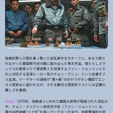
独裁的軍人が国を乗っ取った反乱事件をモチーフに、あまり語ら
れなかった韓国現代史の闇に踏み込んだ骨太作品。憎たらしさマ
ックスの暴君ぶりで悪徳軍人を怪演するファン・ジョンミンとそ
れに対抗する高潔ヒーロー役のチョン・ウソン、という名優ダブ
ル主演。クーデターの過程が“悪✕善”の分かりやすい構図でエン
タメ度高めに描かれるが、それを裏切る現実的ラストには正義の
難しさを痛感。
story :
1979年、独裁者といわれた韓国大統領が暗殺された混乱の
中、チョン・ドゥグァン保安司令官（ファン・ジョンミン）は、
軍内秘密組織“ハナ会”を率いクーデターを決行。首都警備司令官