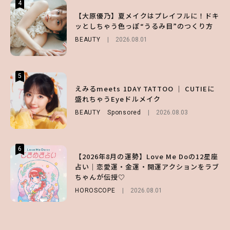
4
4
4
【スタバ】約160通りのカスタマイズができ
【ハローキティ】がスシローと初コラボ♡
【大原優乃】夏メイクはプレイフルに！ドキ
る⁉ 39店舗限定『My フルーツ³ フラペチー
第1弾の気になるメニュー＆限定グッズを総
ッとしちゃう色っぽ“うるみ目”のつくり方
ノ®』を徹底レポ♡
チェック！
BEAUTY
2026.08.01
LIFESTYLE
LIFESTYLE
2026.07.30
2026.07.31
5
5
5
【夏ヘアのくずれ・うねりに】ヘアメイク夢
えみるmeets 1DAY TATTOO ｜ CUTIEに
【SNIDEL】長濱ねるとロマンティックトラ
月直伝♡ ドライシャンプー「バティスト」
盛れちゃうEyeドルメイク
ッドな秋はじめ｜2026秋の新作コーデ4選
を使ったプロ級スタイリング3選
BEAUTY
FASHION
Sponsored
Sponsored
2026.08.03
2026.07.10
BEAUTY
Sponsored
2026.07.03
6
6
6
【2026年8月の運勢】Love Me Doの12星座
【GU】夏の“主役級”アイテム決定！ヘルシ
【ALD1】グループの魅力＆素顔に迫る♡ 一
占い｜恋愛運・金運・開運アクションをラブ
ー＆可愛すぎる「大人の肌見せ」トップス3
問一答をお届け！【sweet web独占】
ちゃんが伝授♡
選
ENTERTAINMENT
2026.08.03
HOROSCOPE
FASHION
2026.07.19
2026.08.01