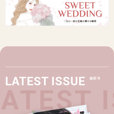
LATEST ISSUE
最新号
ATEST 