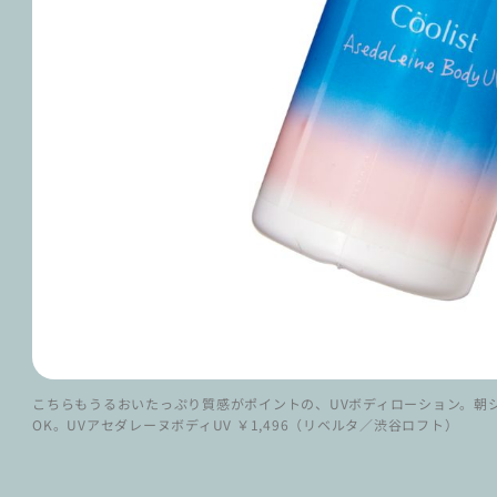
こちらもうるおいたっぷり質感がポイントの、UVボディローション。朝
OK。UVアセダレーヌボディUV ￥1,496（リベルタ／渋谷ロフト）