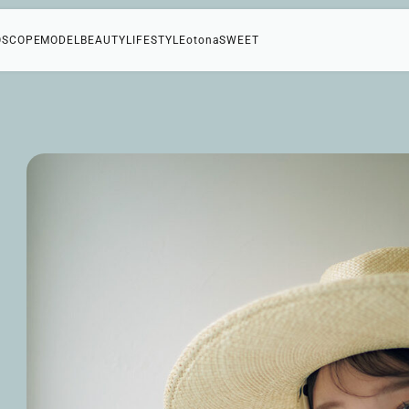
OSCOPE
MODEL
BEAUTY
LIFESTYLE
otonaSWEET
0