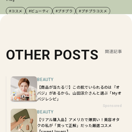
#コスメ
#ビューティ
#プチプラ
#プチプラコスメ
OTHER POSTS
関連記事
BEAUTY
【商品が当たる♡】この肌でいられるのは『オ
バジ』があるから。山田涼介さんと選ぶ「Myオ
バジレシピ」
Sponsored
BEAUTY
【リアル購入品】アメリカで爆買い！美容オタ
クの私が「買って正解」だった厳選コスメ
【sweet lovers】