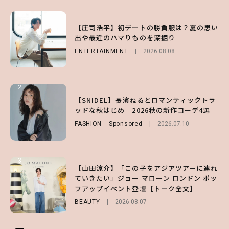
1
1
1
【庄司浩平】初デートの勝負服は？夏の思い
【大原優乃】夏メイクはプレイフルに！ドキ
【SNIDEL】長濱ねるとロマンティックトラ
出や最近のハマりものを深掘り
ッとしちゃう色っぽ“うるみ目”のつくり方
ッドな秋はじめ｜2026秋の新作コーデ4選
ENTERTAINMENT
BEAUTY
FASHION
Sponsored
2026.08.01
2026.08.08
2026.07.10
2
2
2
【森香澄】理想のスタイルはどう作る？体型
【付録】総柄ハローキティが可愛すぎ♡ 紀
【SNIDEL】長濱ねるとロマンティックトラ
キープの秘訣や夏の過ごし方など独占インタ
ノ国屋コラボの“優秀保冷バッグ”は夏の強
ッドな秋はじめ｜2026秋の新作コーデ4選
ビュー！
い味方！【オトナミューズ9月号増刊】
FASHION
Sponsored
2026.07.10
ENTERTAINMENT
FUROKU
2026.07.12
2026.07.31
3
3
3
【山田涼介】「この子をアジアツアーに連れ
【ハローキティ】がスシローと初コラボ♡
【谷まりあ】夏は“シアースカート”でさり
ていきたい」ジョー マローン ロンドン ポッ
第1弾の気になるメニュー＆限定グッズを総
げなく肌見せ！透け感のニュアンスを楽しめ
プアップイベント登壇【トーク全文】
チェック！
るマストハブアイテム4選
BEAUTY
LIFESTYLE
FASHION
2026.08.07
2026.07.19
2026.07.31