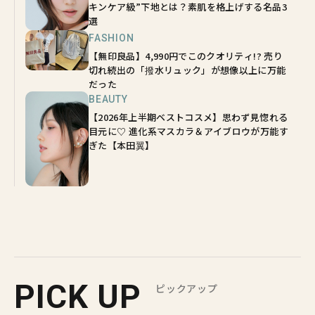
キンケア級”下地とは？素肌を格上げする名品3
選
FASHION
【無印良品】4,990円でこのクオリティ!? 売り
切れ続出の「撥水リュック」が想像以上に万能
だった
BEAUTY
【2026年上半期ベストコスメ】思わず見惚れる
目元に♡ 進化系マスカラ＆アイブロウが万能す
ぎた【本田翼】
PICK UP
ピックアップ