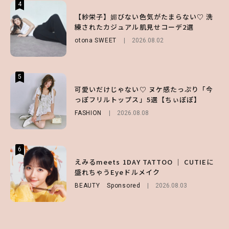
4
4
4
【ハローキティ】がスシローと初コラボ♡
【紗栄子】媚びない色気がたまらない♡ 洗
【SNIDEL】長濱ねるとロマンティックトラ
第1弾の気になるメニュー＆限定グッズを総
練されたカジュアル肌見せコーデ2選
ッドな秋はじめ｜2026秋の新作コーデ4選
チェック！
otona SWEET
FASHION
Sponsored
2026.08.02
2026.07.10
LIFESTYLE
2026.07.31
5
5
5
【夏ヘアのくずれ・うねりに】ヘアメイク夢
可愛いだけじゃない♡ ヌケ感たっぷり「今
【ALD1】グループの魅力＆素顔に迫る♡ 一
月直伝♡ ドライシャンプー「バティスト」
っぽフリルトップス」5選【ちぃぽぽ】
問一答をお届け！【sweet web独占】
を使ったプロ級スタイリング3選
FASHION
ENTERTAINMENT
2026.08.08
2026.08.03
BEAUTY
Sponsored
2026.07.03
6
6
6
【GU】夏の“主役級”アイテム決定！ヘルシ
えみるmeets 1DAY TATTOO ｜ CUTIEに
【庄司浩平】初デートの勝負服は？夏の思い
ー＆可愛すぎる「大人の肌見せ」トップス3
盛れちゃうEyeドルメイク
出や最近のハマりものを深掘り
選
BEAUTY
ENTERTAINMENT
Sponsored
2026.08.08
2026.08.03
FASHION
2026.07.19