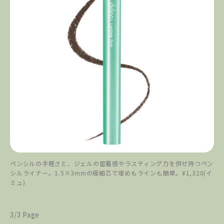
ペンシルの手軽さと、ジェルの密着感やラスティング力を併せ持つペン
シルライナー。1.5×3mmの極細芯で埋めもラインも簡単。¥1,320(イ
ミュ)
3/3 Page