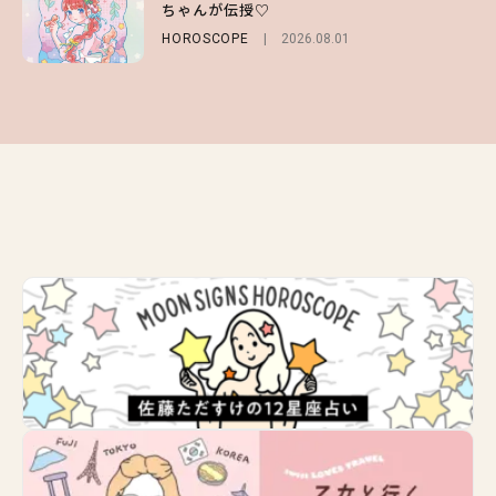
ちゃんが伝授♡
選
FASHION
Sponsored
2026.07.10
HOROSCOPE
FASHION
2026.07.19
2026.08.01