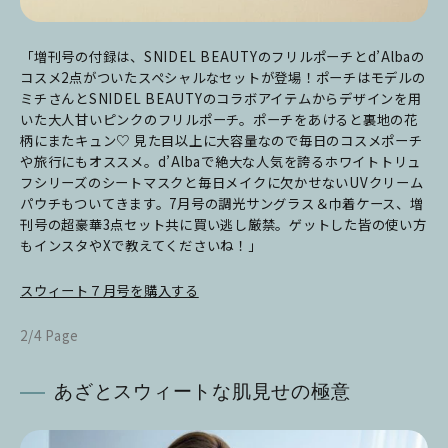
「増刊号の付録は、SNIDEL BEAUTYのフリルポーチとd’Albaの
コスメ2点がついたスペシャルなセットが登場！
ポーチはモデルの
ミチさんとSNIDEL BEAUTYのコラボアイテムからデザインを用
いた大人甘いピンクのフリルポーチ。ポーチをあけると裏地の花
柄にまたキュン♡ 見た目以上に大容量なので毎日のコスメポーチ
や旅行にもオススメ。
d’Albaで絶大な人気を誇るホワイトトリュ
フシリーズのシートマスクと毎日メイクに欠かせないUVクリーム
パウチもついてきます。
7月号の調光サングラス＆巾着ケース、増
刊号の超豪華3点セット共に買い逃し厳禁。
ゲットした皆の使い方
もインスタやXで教えてくださいね！」
スウィート７月号を購入する
2/4 Page
あざとスウィートな肌見せの極意