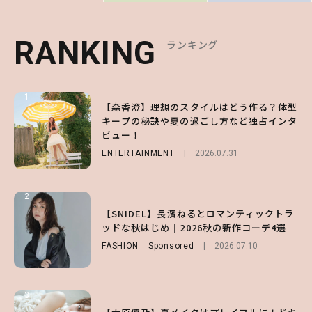
RANKING
RANKING
RANKING
ランキング
ランキング
ランキング
1
1
1
【森香澄】理想のスタイルはどう作る？体型
【ハローキティ】がスシローと初コラボ♡
【SNIDEL】長濱ねるとロマンティックトラ
キープの秘訣や夏の過ごし方など独占インタ
第1弾の気になるメニュー＆限定グッズを総
ッドな秋はじめ｜2026秋の新作コーデ4選
ビュー！
チェック！
FASHION
Sponsored
2026.07.10
ENTERTAINMENT
LIFESTYLE
2026.07.31
2026.07.31
2
2
2
【付録】総柄ハローキティが可愛すぎ♡ 紀
【SNIDEL】長濱ねるとロマンティックトラ
【大原優乃】夏メイクはプレイフルに！ドキ
ノ国屋コラボの“優秀保冷バッグ”は夏の強
ッドな秋はじめ｜2026秋の新作コーデ4選
ッとしちゃう色っぽ“うるみ目”のつくり方
い味方！【オトナミューズ9月号増刊】
FASHION
BEAUTY
Sponsored
2026.08.01
2026.07.10
FUROKU
2026.07.12
3
3
3
【スタバ】約160通りのカスタマイズができ
【谷まりあ】夏は“シアースカート”でさり