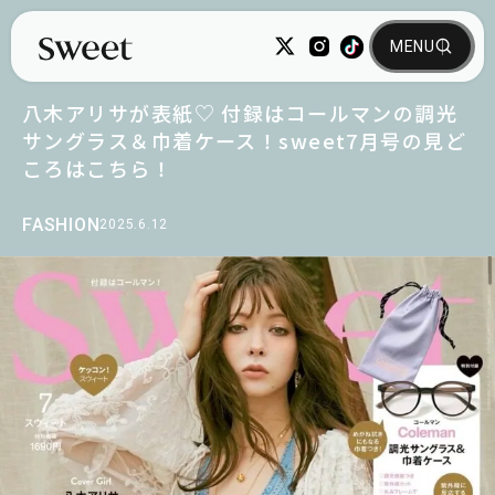
八木アリサが表紙♡ 付録はコールマンの調光
サングラス＆巾着ケース！sweet7月号の見ど
ころはこちら！
FASHION
2025.6.12