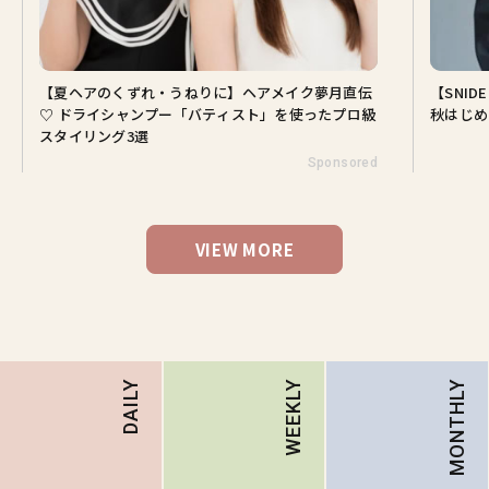
【夏ヘアのくずれ・うねりに】ヘアメイク夢月直伝
【SNI
♡ ドライシャンプー「バティスト」を使ったプロ級
秋はじめ
スタイリング3選
Sponsored
VIEW MORE
MONTHLY
DAILY
WEEKLY