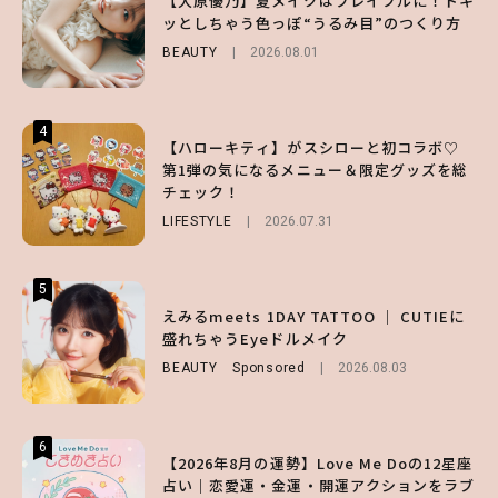
【大原優乃】夏メイクはプレイフルに！ドキ
る⁉ 39店舗限定『My フルーツ³ フラペチー
げなく肌見せ！透け感のニュアンスを楽しめ
ッとしちゃう色っぽ“うるみ目”のつくり方
ノ®』を徹底レポ♡
るマストハブアイテム4選
BEAUTY
2026.08.01
LIFESTYLE
FASHION
2026.07.19
2026.07.30
4
4
4
【ハローキティ】がスシローと初コラボ♡
【齋藤飛鳥】人生初のロブに！「意外としっ
【夏ヘアのくずれ・うねりに】ヘアメイク夢
第1弾の気になるメニュー＆限定グッズを総
くりくるし、すごく新鮮で心地いい」ヘアカ
月直伝♡ ドライシャンプー「バティスト」
チェック！
ットの様子を独占でお届け♡
を使ったプロ級スタイリング3選
LIFESTYLE
ENTERTAINMENT
BEAUTY
Sponsored
2026.07.31
2026.07.30
2026.07.03
5
5
5
【森香澄】理想のスタイルはどう作る？体型
【ハローキティ】がスシローと初コラボ♡
えみるmeets 1DAY TATTOO ｜ CUTIEに
キープの秘訣や夏の過ごし方など独占インタ
第1弾の気になるメニュー＆限定グッズを総
盛れちゃうEyeドルメイク
ビュー！
チェック！
BEAUTY
Sponsored
2026.08.03
ENTERTAINMENT
LIFESTYLE
2026.07.31
2026.07.31
6
6
6
【2026年8月の運勢】Love Me Doの12星座
【GU】夏の“主役級”アイテム決定！ヘルシ
【SNIDEL】長濱ねるとロマンティックトラ
占い｜恋愛運・金運・開運アクションをラブ
ー＆可愛すぎる「大人の肌見せ」トップス3
ッドな秋はじめ｜2026秋の新作コーデ4選