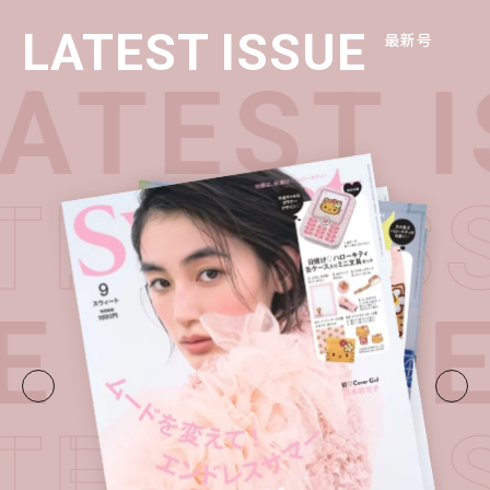
LATEST ISSUE
最新号
ATEST 
TEST I
UE・
LATE
TEST I