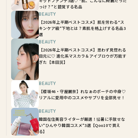
キッドファンデ3選♡ “肌、こんなに綺麗だった
っけ？”と錯覚する名品
BEAUTY
【2026年上半期ベストコスメ】肌を労わる“ス
キンケア級”下地とは？素肌を格上げする名品3
選
BEAUTY
【2026年上半期ベストコスメ】思わず見惚れる
目元に♡ 進化系マスカラ＆アイブロウが万能す
ぎた【本田翼】
BEAUTY
【櫻坂46・守屋麗奈】れなぁのポーチの中身♡
リアルに愛用中のコスメやサプリを全部見せ！
BEAUTY
韓国在住美容ライターが厳選！猛暑に手放せな
い”ひんやり韓国コスメ”3選【Qoo10で買え
る】