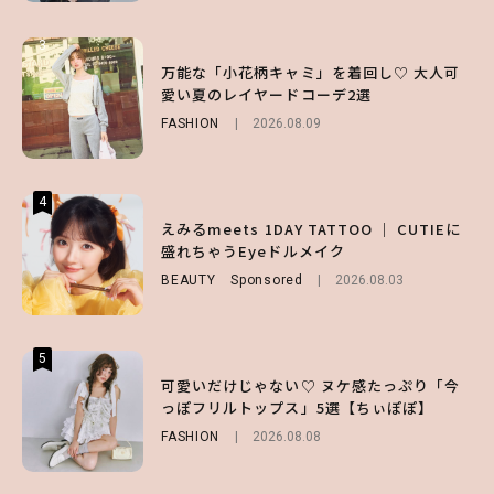
3
3
3
【谷まりあ】夏は“シアースカート”でさり
万能な「小花柄キャミ」を着回し♡ 大人可
【SNIDEL】長濱ねるとロマンティックトラ
げなく肌見せ！透け感のニュアンスを楽しめ
愛い夏のレイヤードコーデ2選
ッドな秋はじめ｜2026秋の新作コーデ4選
るマストハブアイテム4選
FASHION
FASHION
Sponsored
2026.08.09
2026.07.10
FASHION
2026.07.19
4
4
4
【ハローキティ】がスシローと初コラボ♡
えみるmeets 1DAY TATTOO ｜ CUTIEに
【大原優乃】夏メイクはプレイフルに！ドキ
第1弾の気になるメニュー＆限定グッズを総
盛れちゃうEyeドルメイク
ッとしちゃう色っぽ“うるみ目”のつくり方
チェック！
BEAUTY
BEAUTY
Sponsored
2026.08.01
2026.08.03
LIFESTYLE
2026.07.31
5
5
5
【夏ヘアのくずれ・うねりに】ヘアメイク夢
可愛いだけじゃない♡ ヌケ感たっぷり「今
えみるmeets 1DAY TATTOO ｜ CUTIEに
月直伝♡ ドライシャンプー「バティスト」
っぽフリルトップス」5選【ちぃぽぽ】
盛れちゃうEyeドルメイク
を使ったプロ級スタイリング3選
FASHION
BEAUTY
Sponsored
2026.08.08
2026.08.03
BEAUTY
Sponsored
2026.07.03