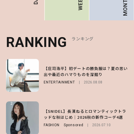
MONTHLY
RANKING
RANKING
RANKING
ランキング
ランキング
ランキング
1
1
1
【森香澄】理想のスタイルはどう作る？体型
【庄司浩平】初デートの勝負服は？夏の思い
【SNIDEL】長濱ねるとロマンティックトラ
キープの秘訣や夏の過ごし方など独占インタ
出や最近のハマりものを深掘り
ッドな秋はじめ｜2026秋の新作コーデ4選
ビュー！
ENTERTAINMENT
FASHION
Sponsored
2026.08.08
2026.07.10
ENTERTAINMENT
2026.07.31
2
2
2
【付録】総柄ハローキティが可愛すぎ♡ 紀
【SNIDEL】長濱ねるとロマンティックトラ
【庄司浩平】初デートの勝負服は？夏の思い
ノ国屋コラボの“優秀保冷バッグ”は夏の強
ッドな秋はじめ｜2026秋の新作コーデ4選
出や最近のハマりものを深掘り
い味方！【オトナミューズ9月号増刊】
FASHION
ENTERTAINMENT
Sponsored
2026.08.08
2026.07.10
FUROKU
2026.07.12