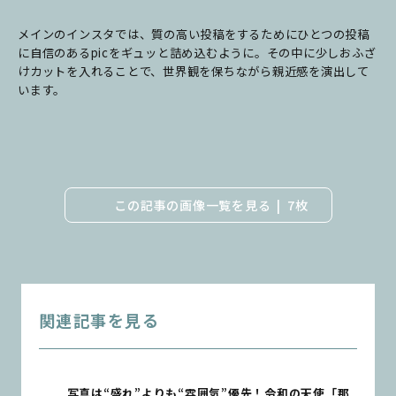
メインのインスタでは、質の高い投稿をするためにひとつの投稿
に自信のあるpicをギュッと詰め込むように。その中に少しおふざ
けカットを入れることで、世界観を保ちながら親近感を演出して
います。
この記事の画像一覧を見る
7枚
関連記事を見る
写真は“盛れ”よりも“雰囲気”優先！令和の天使「那