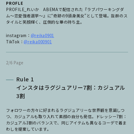
PROFLE
PROFILE_れいか ABEMAで配信された『ラブパワーキングダ
ム～恋愛強者選挙～』に“奇跡の9頭身美女”として登場。抜群のス
タイルと笑顔輝く、圧倒的な華の持ち主。
instagram：
@reika0901
TikTok：
@reika000901
2/6 Page
Rule 1
インスタはラグジュアリー7割：カジュアル
3割
フォロワーの方々に好まれるラグジュアリーな世界観を意識しつ
つ、カジュアルも取り入れて素顔の自分も発信。ドレッシー7割：
カジュアル3割のバランスで、同じアイテムも異なるコーデで着ま
わしを提案しています。