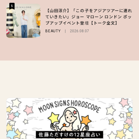
6
6
6
【山田涼介】「この子をアジアツアーに連れ
【ハローキティ】がスシローと初コラボ♡
【GU】夏の“主役級”アイテム決定！ヘルシ
ていきたい」ジョー マローン ロンドン ポッ
第1弾の気になるメニュー＆限定グッズを総
ー＆可愛すぎる「大人の肌見せ」トップス3
プアップイベント登壇【トーク全文】
チェック！
選
BEAUTY
LIFESTYLE
FASHION
2026.08.07
2026.07.19
2026.07.31