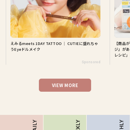
えみるmeets 1DAY TATTOO ｜ CUTIEに盛れちゃ
【商品が
うEyeドルメイク
ジ』があ
レシピ」
Sponsored
VIEW MORE
DAILY
WEEKLY