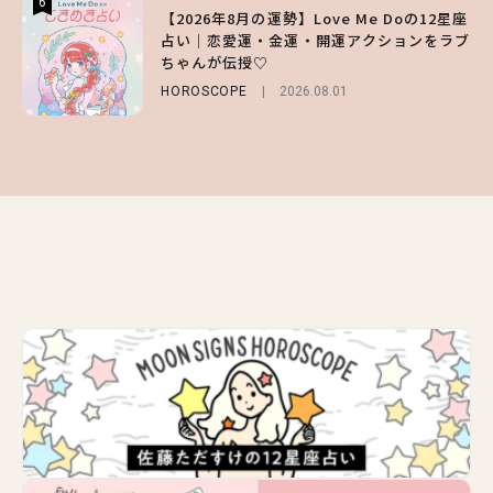
6
6
6
【2026年8月の運勢】Love Me Doの12星座
【森香澄】理想のスタイルはどう作る？体型
【GU】夏の“主役級”アイテム決定！ヘルシ
占い｜恋愛運・金運・開運アクションをラブ
キープの秘訣や夏の過ごし方など独占インタ
ー＆可愛すぎる「大人の肌見せ」トップス3
ちゃんが伝授♡
ビュー！
選
HOROSCOPE
ENTERTAINMENT
FASHION
2026.07.19
2026.08.01
2026.07.31