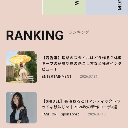
RANKING
RANKING
RANKING
ランキング
ランキング
ランキング
1
1
1
【森香澄】理想のスタイルはどう作る？体型
【ハローキティ】がスシローと初コラボ♡
【SNIDEL】長濱ねるとロマンティックトラ
キープの秘訣や夏の過ごし方など独占インタ
第1弾の気になるメニュー＆限定グッズを総
ッドな秋はじめ｜2026秋の新作コーデ4選
ビュー！
チェック！
FASHION
Sponsored
2026.07.10
ENTERTAINMENT
LIFESTYLE
2026.07.31
2026.07.31
2
2
2
【齋藤飛鳥】人生初のロブに！「意外としっ
【付録】総柄ハローキティが可愛すぎ♡ 紀
【SNIDEL】長濱ねるとロマンティックトラ
くりくるし、すごく新鮮で心地いい」ヘアカ
ノ国屋コラボの“優秀保冷バッグ”は夏の強
ッドな秋はじめ｜2026秋の新作コーデ4選
ットの様子を独占でお届け♡
い味方！【オトナミューズ9月号増刊】
FASHION
Sponsored
2026.07.10
ENTERTAINMENT
FUROKU
2026.07.12
2026.07.30