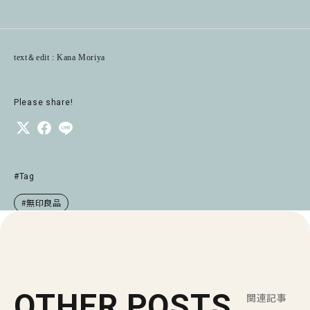
text＆edit : Kana Moriya
Please share!
#Tag
#無印良品
OTHER POSTS
関連記事