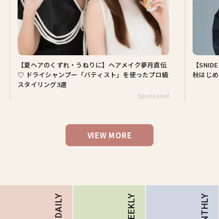
【夏ヘアのくずれ・うねりに】ヘアメイク夢月直伝
【SNI
♡ ドライシャンプー「バティスト」を使ったプロ級
秋はじめ
スタイリング3選
Sponsored
VIEW MORE
MONTHLY
DAILY
WEEKLY