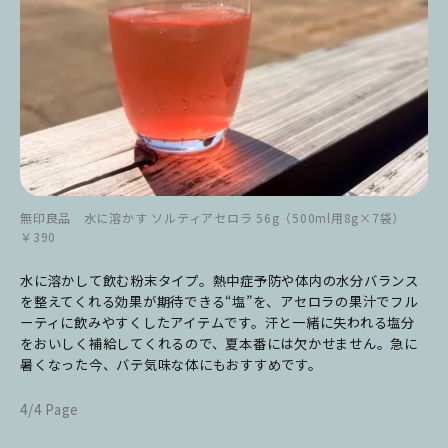
無印良品 水に溶かす ソルティアセロラ 56g（500ml用8g×7袋）
￥390
水に溶かして飲む粉末タイプ。熱中症予防や体内の水分バランス
を整えてくれる効果が期待できる“塩”を、アセロラの果汁でフル
ーティに飲みやすくしたアイテムです。汗と一緒に失われる塩分
をおいしく補給してくれるので、夏本番には欠かせません。急に
暑くなった今、バテ気味な体にもおすすめです。
4/4 Page