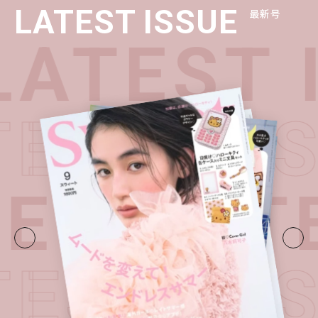
LATEST ISSUE
最新号
LATEST 
TEST IS
UE・
LAT
TEST IS