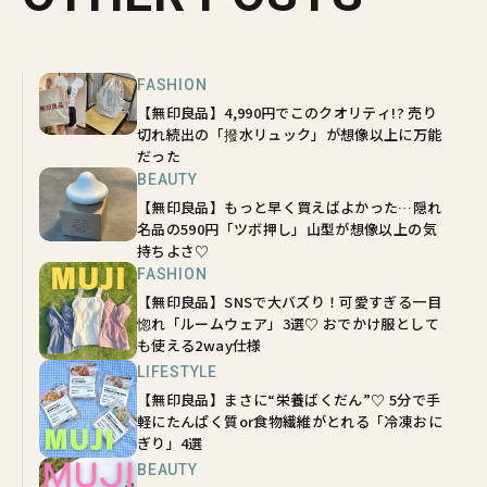
FASHION
【無印良品】4,990円でこのクオリティ!? 売り
切れ続出の「撥水リュック」が想像以上に万能
だった
BEAUTY
【無印良品】もっと早く買えばよかった…隠れ
名品の590円「ツボ押し」山型が想像以上の気
持ちよさ♡
FASHION
【無印良品】SNSで大バズり！可愛すぎる一目
惚れ「ルームウェア」3選♡ おでかけ服として
も使える2way仕様
LIFESTYLE
【無印良品】まさに“栄養ばくだん”♡ 5分で手
軽にたんぱく質or食物繊維がとれる「冷凍おに
ぎり」4選
BEAUTY