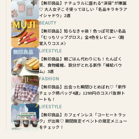
【無印良品】ナチュラルに盛れる“涙袋”が爆誕
♡ 大人女子こそ使ってほしい「名品キラキラア
イシャドウ」2選
BEAUTY
【無印良品】知らなきゃ損！色っぽ可愛い名品
「むっちリップグロス」全4色をレビュー〈殿
堂入りコスメ〉
LIFESTYLE
【無印良品】朝ごはん代わりにも！たんぱく
質、食物繊維、鉄分がとれる新作「補給バウ
ム」3選
FASHION
【無印良品】出会った瞬間ひとめぼれ♡「新作
チェック柄バッグ4選」1290円のコスパ抜群ト
ートも！
LIFESTYLE
【無印良品】カフェインレス「コーヒートラッ
ク」が出現♡ 期間限定イベントの限定メニュー
をチェック！