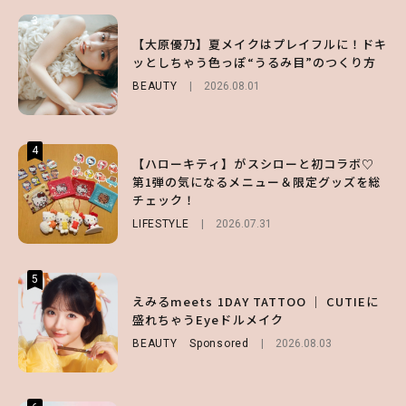
3
3
3
【スタバ】約160通りのカスタマイズができ
【谷まりあ】夏は“シアースカート”でさり
【大原優乃】夏メイクはプレイフルに！ドキ
る⁉ 39店舗限定『My フルーツ³ フラペチー
げなく肌見せ！透け感のニュアンスを楽しめ
ッとしちゃう色っぽ“うるみ目”のつくり方
ノ®』を徹底レポ♡
るマストハブアイテム4選
BEAUTY
2026.08.01
LIFESTYLE
FASHION
2026.07.19
2026.07.30
4
4
4
【ハローキティ】がスシローと初コラボ♡
【夏ヘアのくずれ・うねりに】ヘアメイク夢
【大原優乃】夏メイクはプレイフルに！ドキ
第1弾の気になるメニュー＆限定グッズを総
月直伝♡ ドライシャンプー「バティスト」
ッとしちゃう色っぽ“うるみ目”のつくり方
チェック！
を使ったプロ級スタイリング3選
BEAUTY
2026.08.01
LIFESTYLE
BEAUTY
Sponsored
2026.07.31
2026.07.03
5
5
5
【ハローキティ】がスシローと初コラボ♡
えみるmeets 1DAY TATTOO ｜ CUTIEに
【SNIDEL】長濱ねるとロマンティックトラ
第1弾の気になるメニュー＆限定グッズを総
盛れちゃうEyeドルメイク
ッドな秋はじめ｜2026秋の新作コーデ4選
チェック！
BEAUTY
FASHION
Sponsored
Sponsored
2026.08.03
2026.07.10
LIFESTYLE
2026.07.31