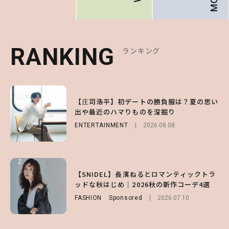
RANKING
RANKING
RANKING
ランキング
ランキング
ランキング
1
1
1
【庄司浩平】初デートの勝負服は？夏の思い
【大原優乃】夏メイクはプレイフルに！ドキ
【SNIDEL】長濱ねるとロマンティックトラ
出や最近のハマりものを深掘り
ッとしちゃう色っぽ“うるみ目”のつくり方
ッドな秋はじめ｜2026秋の新作コーデ4選
ENTERTAINMENT
BEAUTY
FASHION
Sponsored
2026.08.01
2026.08.08
2026.07.10
2
2
2
【森香澄】理想のスタイルはどう作る？体型
【付録】総柄ハローキティが可愛すぎ♡ 紀
【SNIDEL】長濱ねるとロマンティックトラ
キープの秘訣や夏の過ごし方など独占インタ
ノ国屋コラボの“優秀保冷バッグ”は夏の強
ッドな秋はじめ｜2026秋の新作コーデ4選
ビュー！
い味方！【オトナミューズ9月号増刊】
FASHION
Sponsored
2026.07.10
ENTERTAINMENT
FUROKU
2026.07.12
2026.07.31