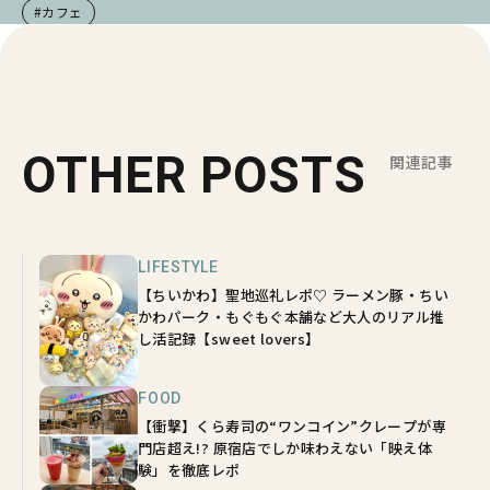
#カフェ
OTHER POSTS
関連記事
LIFESTYLE
【ちいかわ】聖地巡礼レポ♡ ラーメン豚・ちい
かわパーク・もぐもぐ本舗など大人のリアル推
し活記録【sweet lovers】
FOOD
【衝撃】くら寿司の“ワンコイン”クレープが専
門店超え!? 原宿店でしか味わえない「映え体
験」を徹底レポ