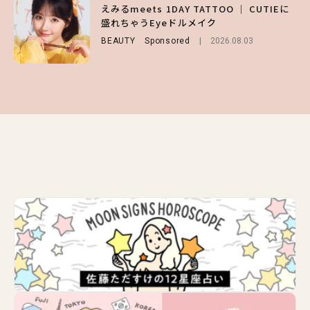
【GU】夏の“主役級”アイテム決定！ヘルシ
えみるmeets 1DAY TATTOO ｜ CUTIEに
【庄司浩平】初デートの勝負服は？夏の思い
ー＆可愛すぎる「大人の肌見せ」トップス3
盛れちゃうEyeドルメイク
出や最近のハマりものを深掘り
選
BEAUTY
ENTERTAINMENT
Sponsored
2026.08.08
2026.08.03
FASHION
2026.07.19