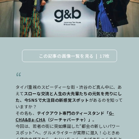
この記事の画像一覧を見る
17枚
タイパ重視のスピーディーな街・渋谷のど真ん中に、あ
えて
スローな交流と人生の大先輩たちの元気を売りにし
た、今SNSで大注目の新感覚スポット
があるのを知って
いますか？
その名も、
テイクアウト専門のティースタンド「
G-
CHA&Ba-CHA
（ジーチャバーチャ）」
。
今回は、若者の街に突如爆誕した“都会の新しいパワー
スポット”へ、グルメライターが実際に潜入！心ときめ