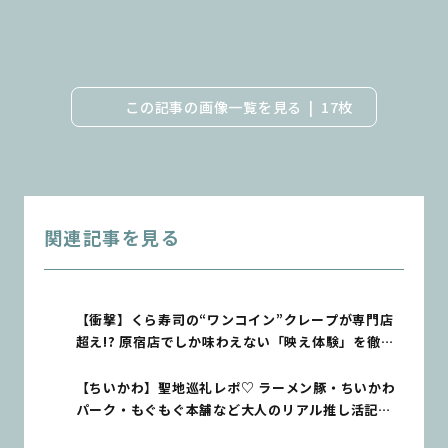
この記事の画像一覧を見る
17枚
関連記事を見る
【衝撃】くら寿司の“ワンコイン”クレープが専門店
超え!? 原宿店でしか味わえない「映え体験」を徹底
レポ
【ちいかわ】聖地巡礼レポ♡ ラーメン豚・ちいかわ
パーク・もぐもぐ本舗など大人のリアル推し活記録
【sweet lovers】