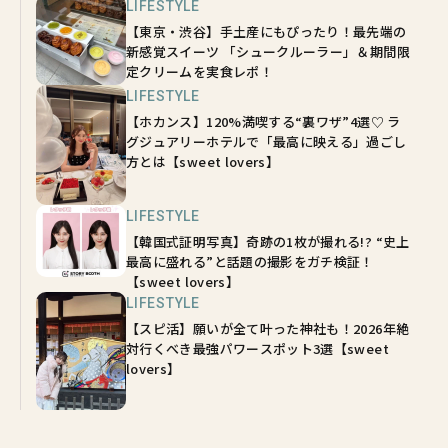
LIFESTYLE
【東京・渋谷】手土産にもぴったり！最先端の
新感覚スイーツ 「シュークルーラー」＆期間限
定クリームを実食レポ！
LIFESTYLE
【ホカンス】120%満喫する“裏ワザ”4選♡ ラ
グジュアリーホテルで「最高に映える」過ごし
方とは【sweet lovers】
LIFESTYLE
【韓国式証明写真】奇跡の1枚が撮れる!? “史上
最高に盛れる”と話題の撮影をガチ検証！
【sweet lovers】
LIFESTYLE
【スピ活】願いが全て叶った神社も！2026年絶
対行くべき最強パワースポット3選【sweet
lovers】