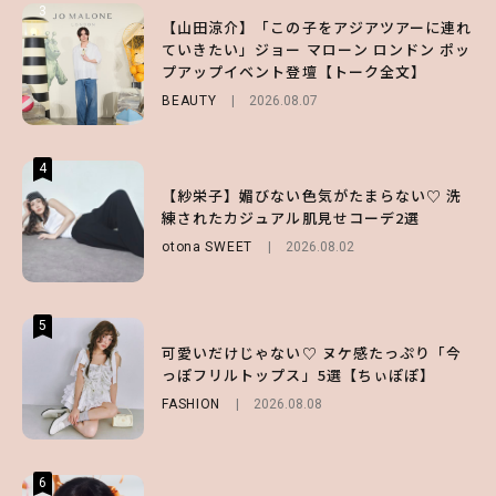
3
3
3
【山田涼介】「この子をアジアツアーに連れ
【ハローキティ】がスシローと初コラボ♡
【谷まりあ】夏は“シアースカート”でさり
ていきたい」ジョー マローン ロンドン ポッ
第1弾の気になるメニュー＆限定グッズを総
げなく肌見せ！透け感のニュアンスを楽しめ
プアップイベント登壇【トーク全文】
チェック！
るマストハブアイテム4選
BEAUTY
LIFESTYLE
FASHION
2026.08.07
2026.07.19
2026.07.31
4
4
4
【ハローキティ】がスシローと初コラボ♡
【紗栄子】媚びない色気がたまらない♡ 洗
【SNIDEL】長濱ねるとロマンティックトラ
第1弾の気になるメニュー＆限定グッズを総
練されたカジュアル肌見せコーデ2選
ッドな秋はじめ｜2026秋の新作コーデ4選
チェック！
otona SWEET
FASHION
Sponsored
2026.08.02
2026.07.10
LIFESTYLE
2026.07.31
5
5
5
【夏ヘアのくずれ・うねりに】ヘアメイク夢
可愛いだけじゃない♡ ヌケ感たっぷり「今
【ALD1】グループの魅力＆素顔に迫る♡ 一
月直伝♡ ドライシャンプー「バティスト」
っぽフリルトップス」5選【ちぃぽぽ】
問一答をお届け！【sweet web独占】
を使ったプロ級スタイリング3選
FASHION
ENTERTAINMENT
2026.08.08
2026.08.03
BEAUTY
Sponsored
2026.07.03
6
6
6