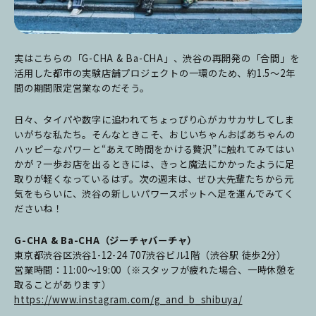
実はこちらの「G-CHA & Ba-CHA」、渋谷の再開発の「合間」を
活用した都市の実験店舗プロジェクトの一環のため、約1.5〜2年
間の期間限定営業なのだそう。
日々、タイパや数字に追われてちょっぴり心がカサカサしてしま
いがちな私たち。そんなときこそ、おじいちゃんおばあちゃんの
ハッピーなパワーと“あえて時間をかける贅沢”に触れてみてはい
かが？
一歩お店を出るときには、きっと魔法にかかったように足
取りが軽くなっているはず。次の週末は、ぜひ大先輩たちから元
気をもらいに、渋谷の新しいパワースポットへ足を運んでみてく
ださいね！
G-CHA & Ba-CHA（ジーチャバーチャ）
東京都渋谷区渋谷1-12-24 707渋谷ビル1階（渋谷駅 徒歩2分）
営業時間：11:00〜19:00（※スタッフが疲れた場合、一時休憩を
取ることがあります）
https://www.instagram.com/g_and_b_shibuya/