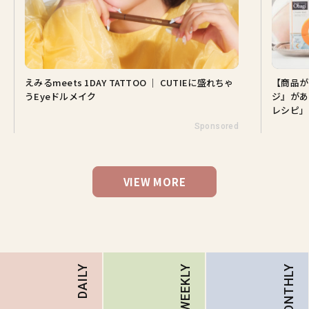
えみるmeets 1DAY TATTOO ｜ CUTIEに盛れちゃ
【商品が
うEyeドルメイク
ジ』があ
レシピ」
Sponsored
VIEW MORE
MONTHLY
DAILY
WEEKLY