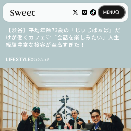
【渋谷】平均年齢73歳の「じぃじばぁば」だ
けが働くカフェ♡「会話を楽しみたい」人生
経験豊富な接客が至高すぎた！
LIFESTYLE
2026.5.28