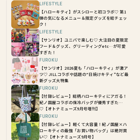
LIFESTYLE
【ハローキティ】がスシローと初コラボ♡ 第1
弾の気になるメニュー＆限定グッズを総チェッ
ク！
LIFESTYLE
【サンリオ】ユニバで楽しむ♡ 大注目の夏限定
フード＆グッズ、グリーティングetc…が可愛
すぎた！
FUROKU
【サンリオ】2026夏も「ハローキティ」が激ア
ツ♡ JILLコラボや話題の“日焼けキティ”など最
新グッズ大特集
FUROKU
【付録レビュー】総柄ハローキティにアガる！
紀ノ国屋コラボの保冷バッグが優秀すぎた…
♡【オトナミューズ9月号増刊】
FUROKU
【付録レビュー】軽くて大容量！紀ノ国屋×ハ
ローキティの最強「お買い物バッグ」は絶対買
い♡【オトナミューズ9月号】