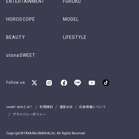
ENTERTAINMENT
FUROKU
HOROSCOPE
MODEL
BEAUTY
LIFESTYLE
otonaSWEET
Follow us
sweet webとは？
利用規約
運営会社
広告掲載について
プライバシーポリシー
Copyright © TAKARAJIMASHA,Inc. All Rights Reserved.