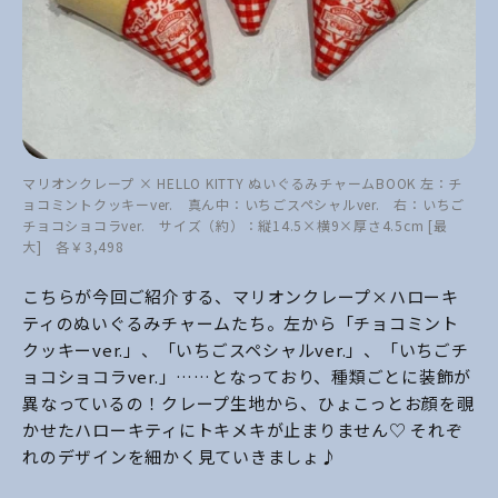
マリオンクレープ × HELLO KITTY ぬいぐるみチャームBOOK 左：チ
ョコミントクッキーver. 真ん中：いちごスペシャルver. 右：いちご
チョコショコラver. サイズ（約）：縦14.5×横9×厚さ4.5cm [最
大] 各￥3,498
こちらが今回ご紹介する、マリオンクレープ×ハローキ
ティのぬいぐるみチャームたち。左から「チョコミント
クッキーver.」、「いちごスペシャルver.」、「いちごチ
ョコショコラver.」……となっており、種類ごとに装飾が
異なっているの！クレープ生地から、ひょこっとお顔を覗
かせたハローキティにトキメキが止まりません♡ それぞ
れのデザインを細かく見ていきましょ♪