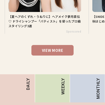
【夏ヘアのくずれ・うねりに】ヘアメイク夢月直伝
【SNI
♡ ドライシャンプー「バティスト」を使ったプロ級
秋はじめ
スタイリング3選
Sponsored
VIEW MORE
MONTHLY
DAILY
WEEKLY