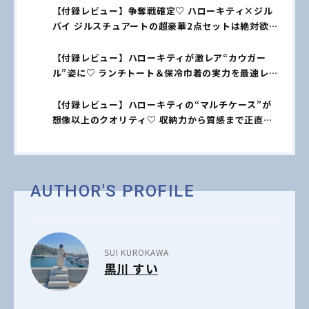
【付録レビュー】争奪戦確定♡ ハローキティ×ジル
バイ ジルスチュアートの超豪華2点セットは絶対欲
しい！【スウィート6月号本誌】
【付録レビュー】ハローキティが激レア“カウガー
ル”姿に♡ ランチトート＆保冷巾着の実力を最速レビ
ュー【スウィート6月号特別号】
【付録レビュー】ハローキティの“マルチケース”が
想像以上のクオリティ♡ 収納力から質感まで正直レ
ポ【mini5月号】
AUTHOR'S PROFILE
SUI KUROKAWA
黒川 すい