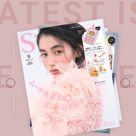
TEST I
T ISSU
E・
LATE
T ISSU