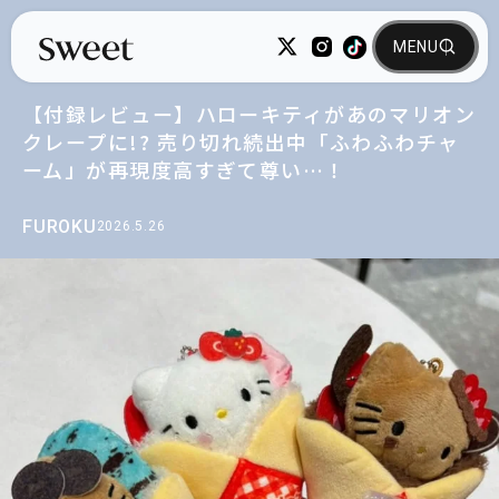
【付録レビュー】ハローキティがあのマリオン
クレープに!? 売り切れ続出中「ふわふわチャ
ーム」が再現度高すぎて尊い…！
FUROKU
2026.5.26