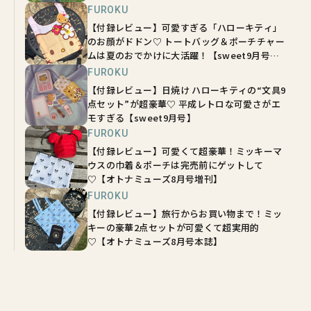
FUROKU
【付録レビュー】可愛すぎる「ハローキティ」
のお顔がドドン♡ トートバッグ＆ポーチチャー
ムは夏のおでかけに大活躍！【sweet9月号増
刊】
FUROKU
【付録レビュー】日焼け ハローキティの“文具9
点セット”が超豪華♡ 平成レトロな可愛さがエ
モすぎる【sweet9月号】
FUROKU
【付録レビュー】可愛くて超豪華！ミッキーマ
ウスの巾着＆ポーチは完売前にゲットして
♡【オトナミューズ8月号増刊】
FUROKU
【付録レビュー】旅行からお買い物まで！ミッ
キーの豪華2点セットが可愛くて超実用的
♡【オトナミューズ8月号本誌】