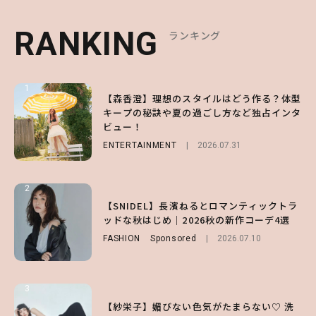
RANKING
RANKING
RANKING
ランキング
ランキング
ランキング
1
1
1
【森香澄】理想のスタイルはどう作る？体型
【ハローキティ】がスシローと初コラボ♡
【SNIDEL】長濱ねるとロマンティックトラ
キープの秘訣や夏の過ごし方など独占インタ
第1弾の気になるメニュー＆限定グッズを総
ッドな秋はじめ｜2026秋の新作コーデ4選
ビュー！
チェック！
FASHION
Sponsored
2026.07.10
ENTERTAINMENT
LIFESTYLE
2026.07.31
2026.07.31
2
2
2
【付録】総柄ハローキティが可愛すぎ♡ 紀
【SNIDEL】長濱ねるとロマンティックトラ
【大原優乃】夏メイクはプレイフルに！ドキ
ノ国屋コラボの“優秀保冷バッグ”は夏の強
ッドな秋はじめ｜2026秋の新作コーデ4選
ッとしちゃう色っぽ“うるみ目”のつくり方
い味方！【オトナミューズ9月号増刊】
FASHION
BEAUTY
Sponsored
2026.08.01
2026.07.10
FUROKU
2026.07.12
3
3
3
【スタバ】約160通りのカスタマイズができ
【谷まりあ】夏は“シアースカート”でさり
【紗栄子】媚びない色気がたまらない♡ 洗
る⁉ 39店舗限定『My フルーツ³ フラペチー
げなく肌見せ！透け感のニュアンスを楽しめ