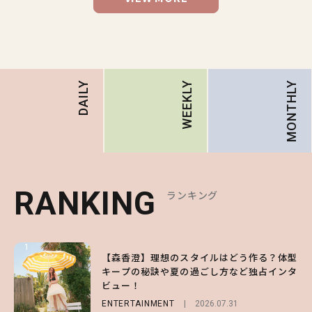
MONTHLY
DAILY
WEEKLY
RANKING
RANKING
RANKING
ランキング
ランキング
ランキング
1
1
1
【森香澄】理想のスタイルはどう作る？体型
【ハローキティ】がスシローと初コラボ♡
【SNIDEL】長濱ねるとロマンティックトラ
キープの秘訣や夏の過ごし方など独占インタ
第1弾の気になるメニュー＆限定グッズを総
ッドな秋はじめ｜2026秋の新作コーデ4選
ビュー！
チェック！
FASHION
Sponsored
2026.07.10
ENTERTAINMENT
LIFESTYLE
2026.07.31
2026.07.31