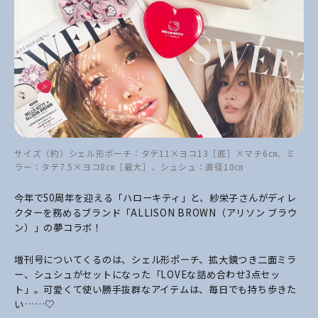
サイズ（約）シェル形ポーチ：タテ11×ヨコ13［底］×マチ6㎝、ミ
ラー：タテ7.5×ヨコ8㎝［最大］、シュシュ：直径10㎝
今年で50周年を迎える「ハローキティ」と、紗栄子さんがディレ
クターを務めるブランド「ALLISON BROWN（アリソン ブラウ
ン）」の夢コラボ！
増刊号についてくるのは、シェル形ポーチ、拡大鏡つき二面ミラ
ー、シュシュがセットになった「LOVEな詰め合わせ3点セッ
ト」。可愛くて使い勝手抜群なアイテムは、毎日でも持ち歩きた
い……♡