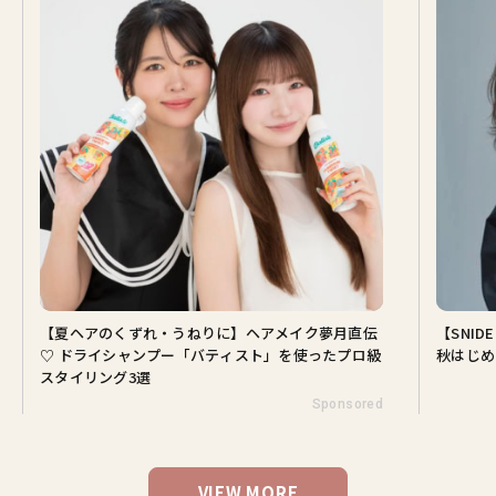
【夏ヘアのくずれ・うねりに】ヘアメイク夢月直伝
【SNI
♡ ドライシャンプー「バティスト」を使ったプロ級
秋はじめ
スタイリング3選
Sponsored
VIEW MORE