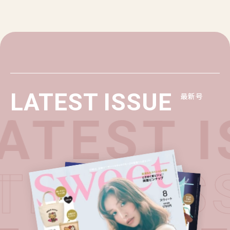
LATEST ISSUE
最新号
TEST I
ATEST 