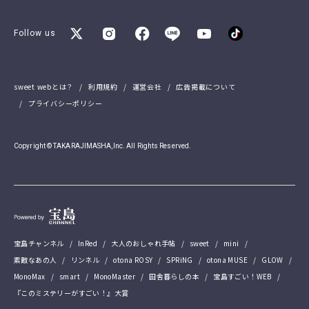
Follow us
sweet webとは？
利用規約
運営会社
広告掲載について
プライバシーポリシー
Copyright © TAKARAJIMASHA,Inc. All Rights Reserved.
宝島チャンネル
InRed
大人のおしゃれ手帖
sweet
mini
素敵なあの人
リンネル
otona ROSY
SPRiNG
otona MUSE
GLOW
MonoMax
smart
MonoMaster
田舎暮らしの本
宝島すごい！WEB
『このミステリーがすごい！』大賞