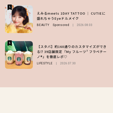
5
5
5
【ハローキティ】がスシローと初コラボ♡
えみるmeets 1DAY TATTOO ｜ CUTIEに
【SNIDEL】長濱ねるとロマンティックトラ
第1弾の気になるメニュー＆限定グッズを総
盛れちゃうEyeドルメイク
ッドな秋はじめ｜2026秋の新作コーデ4選
チェック！
BEAUTY
FASHION
Sponsored
Sponsored
2026.08.03
2026.07.10
LIFESTYLE
2026.07.31
6
6
6
【スタバ】約160通りのカスタマイズができ
【GU】夏の“主役級”アイテム決定！ヘルシ
【ALD1】グループの魅力＆素顔に迫る♡ 一
る⁉ 39店舗限定『My フルーツ³ フラペチー
ー＆可愛すぎる「大人の肌見せ」トップス3
問一答をお届け！【sweet web独占】
ノ®』を徹底レポ♡
選
ENTERTAINMENT
2026.08.03
LIFESTYLE
FASHION
2026.07.19
2026.07.30