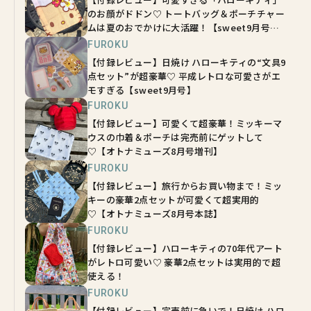
のお顔がドドン♡ トートバッグ＆ポーチチャー
ムは夏のおでかけに大活躍！【sweet9月号増
刊】
FUROKU
【付録レビュー】日焼け ハローキティの“文具9
点セット”が超豪華♡ 平成レトロな可愛さがエ
モすぎる【sweet9月号】
FUROKU
【付録レビュー】可愛くて超豪華！ミッキーマ
ウスの巾着＆ポーチは完売前にゲットして
♡【オトナミューズ8月号増刊】
FUROKU
【付録レビュー】旅行からお買い物まで！ミッ
キーの豪華2点セットが可愛くて超実用的
♡【オトナミューズ8月号本誌】
FUROKU
【付録レビュー】ハローキティの70年代アート
がレトロ可愛い♡ 豪華2点セットは実用的で超
使える！
FUROKU
【付録レビュー】完売前に急いで！日焼け ハロ