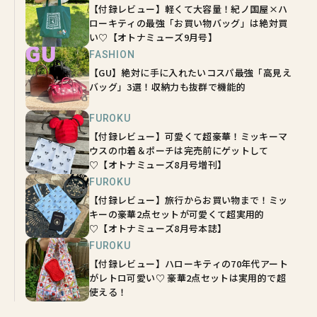
【付録レビュー】軽くて大容量！紀ノ国屋×ハ
ローキティの最強「お買い物バッグ」は絶対買
い♡【オトナミューズ9月号】
FASHION
【GU】絶対に手に入れたいコスパ最強「高見え
バッグ」3選！収納力も抜群で機能的
FUROKU
【付録レビュー】可愛くて超豪華！ミッキーマ
ウスの巾着＆ポーチは完売前にゲットして
♡【オトナミューズ8月号増刊】
FUROKU
【付録レビュー】旅行からお買い物まで！ミッ
キーの豪華2点セットが可愛くて超実用的
♡【オトナミューズ8月号本誌】
FUROKU
【付録レビュー】ハローキティの70年代アート
がレトロ可愛い♡ 豪華2点セットは実用的で超
使える！