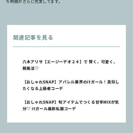
ち時間がさらに充実してます。
関連記事を見る
八木アリサ【エージーデオ２４】で 賢く、可愛く、
朝美活♡
【おしゃれSNAP】アパレル業界のitガール！真似し
たくなる上級者コーデ
【おしゃれSNAP】旬アイテムでつくる甘辛MIXが気
分♡ itガール最新私服コーデ