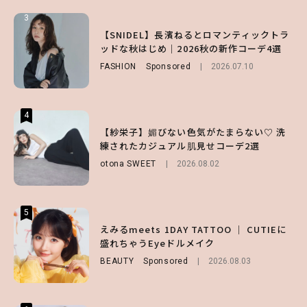
3
3
3
【ハローキティ】がスシローと初コラボ♡
【谷まりあ】夏は“シアースカート”でさり
【SNIDEL】長濱ねるとロマンティックトラ
第1弾の気になるメニュー＆限定グッズを総
げなく肌見せ！透け感のニュアンスを楽しめ
ッドな秋はじめ｜2026秋の新作コーデ4選
チェック！
るマストハブアイテム4選
FASHION
Sponsored
2026.07.10
LIFESTYLE
FASHION
2026.07.19
2026.07.31
4
4
4
【ハローキティ】がスシローと初コラボ♡
【紗栄子】媚びない色気がたまらない♡ 洗
【ALD1】グループの魅力＆素顔に迫る♡ 一
第1弾の気になるメニュー＆限定グッズを総
練されたカジュアル肌見せコーデ2選
問一答をお届け！【sweet web独占】
チェック！
otona SWEET
ENTERTAINMENT
2026.08.02
2026.08.03
LIFESTYLE
2026.07.31
5
5
5
【夏ヘアのくずれ・うねりに】ヘアメイク夢
えみるmeets 1DAY TATTOO ｜ CUTIEに
【SNIDEL】長濱ねるとロマンティックトラ
月直伝♡ ドライシャンプー「バティスト」
盛れちゃうEyeドルメイク
ッドな秋はじめ｜2026秋の新作コーデ4選
を使ったプロ級スタイリング3選
BEAUTY
FASHION
Sponsored
Sponsored
2026.08.03
2026.07.10
BEAUTY
Sponsored
2026.07.03