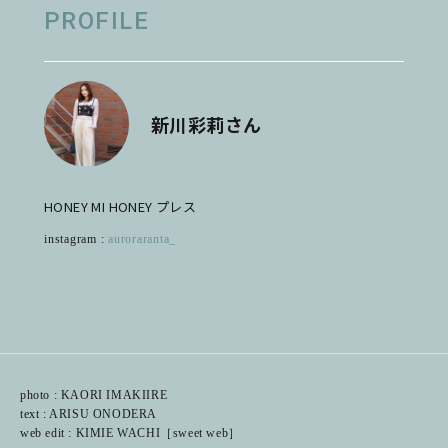
PROFILE
新川彩莉さん
HONEY MI HONEY プレス
instagram :
auroraranta_
photo : KAORI IMAKIIRE
text : ARISU ONODERA
web edit : KIMIE WACHI［sweet web］