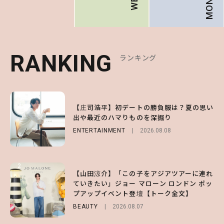
RANKING
RANKING
RANKING
ランキング
ランキング
ランキング
1
1
1
【庄司浩平】初デートの勝負服は？夏の思い
【大原優乃】夏メイクはプレイフルに！ドキ
【SNIDEL】長濱ねるとロマンティックトラ
出や最近のハマりものを深掘り
ッとしちゃう色っぽ“うるみ目”のつくり方
ッドな秋はじめ｜2026秋の新作コーデ4選
ENTERTAINMENT
BEAUTY
FASHION
Sponsored
2026.08.01
2026.08.08
2026.07.10
2
2
2
【山田涼介】「この子をアジアツアーに連れ
【森香澄】理想のスタイルはどう作る？体型
【付録】総柄ハローキティが可愛すぎ♡ 紀
ていきたい」ジョー マローン ロンドン ポッ
キープの秘訣や夏の過ごし方など独占インタ
ノ国屋コラボの“優秀保冷バッグ”は夏の強
プアップイベント登壇【トーク全文】
ビュー！
い味方！【オトナミューズ9月号増刊】
BEAUTY
ENTERTAINMENT
FUROKU
2026.08.07
2026.07.12
2026.07.31