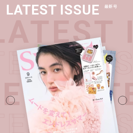
LATEST ISSUE
最新号
ATEST 
ATEST I
E・
LATE
ATEST I