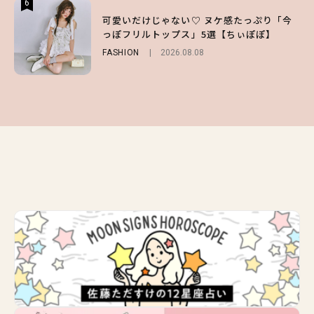
6
6
6
【スタバ】約160通りのカスタマイズができ
【GU】夏の“主役級”アイテム決定！ヘルシ
可愛いだけじゃない♡ ヌケ感たっぷり「今
る⁉ 39店舗限定『My フルーツ³ フラペチー
ー＆可愛すぎる「大人の肌見せ」トップス3
っぽフリルトップス」5選【ちぃぽぽ】
ノ®』を徹底レポ♡
選
FASHION
2026.08.08
LIFESTYLE
FASHION
2026.07.19
2026.07.30