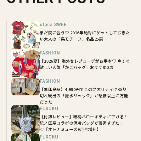
otona SWEET
まだ間に合う♡ 2026年絶対にゲットしておきた
い大人の「馬モチーフ」名品25選
FASHION
【2026夏】海外セレブコーデがお手本♡ 今すぐ
欲しい人気「かごバッグ」おすすめ8選
FASHION
【無印良品】4,990円でこのクオリティ!? 売り
切れ続出の「撥水リュック」が想像以上に万能
だった
FUROKU
【付録レビュー】総柄ハローキティにアガる！
紀ノ国屋コラボの保冷バッグが優秀すぎた…
♡【オトナミューズ9月号増刊】
FUROKU