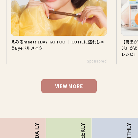
えみるmeets 1DAY TATTOO ｜ CUTIEに盛れちゃ
【商品が
うEyeドルメイク
ジ』があ
レシピ」
Sponsored
VIEW MORE
MONTHLY
DAILY
WEEKLY