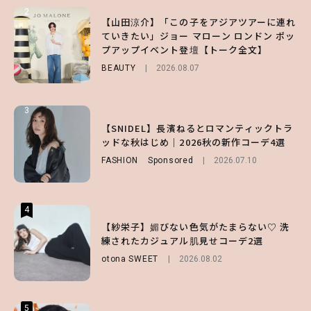
2
2
2
【山田涼介】「この子をアジアツアーに連れ
【森香澄】理想のスタイルはどう作る？体型
【付録】総柄ハローキティが可愛すぎ♡ 紀
ていきたい」ジョー マローン ロンドン ポッ
キープの秘訣や夏の過ごし方など独占インタ
ノ国屋コラボの“優秀保冷バッグ”は夏の強
プアップイベント登壇【トーク全文】
ビュー！
い味方！【オトナミューズ9月号増刊】
BEAUTY
ENTERTAINMENT
FUROKU
2026.08.07
2026.07.12
2026.07.31
3
3
3
【ハローキティ】がスシローと初コラボ♡
【谷まりあ】夏は“シアースカート”でさり
【SNIDEL】長濱ねるとロマンティックトラ
第1弾の気になるメニュー＆限定グッズを総
げなく肌見せ！透け感のニュアンスを楽しめ
ッドな秋はじめ｜2026秋の新作コーデ4選
チェック！
るマストハブアイテム4選
FASHION
Sponsored
2026.07.10
LIFESTYLE
FASHION
2026.07.19
2026.07.31
4
4
4
【ハローキティ】がスシローと初コラボ♡
【紗栄子】媚びない色気がたまらない♡ 洗
【ALD1】グループの魅力＆素顔に迫る♡ 一
第1弾の気になるメニュー＆限定グッズを総
練されたカジュアル肌見せコーデ2選
問一答をお届け！【sweet web独占】
チェック！
otona SWEET
ENTERTAINMENT
2026.08.02
2026.08.03
LIFESTYLE
2026.07.31
5
5
5