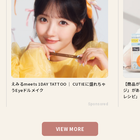
えみるmeets 1DAY TATTOO ｜ CUTIEに盛れちゃ
【商品が
うEyeドルメイク
ジ』があ
レシピ」
Sponsored
VIEW MORE