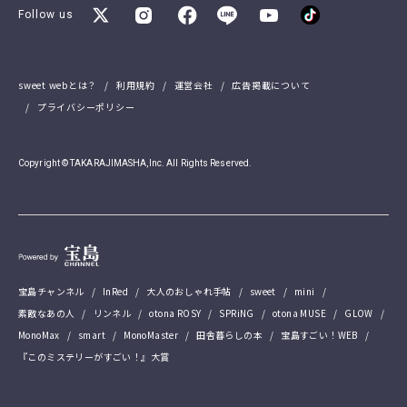
Follow us
sweet webとは？
利用規約
運営会社
広告掲載について
プライバシーポリシー
Copyright © TAKARAJIMASHA,Inc. All Rights Reserved.
宝島チャンネル
InRed
大人のおしゃれ手帖
sweet
mini
素敵なあの人
リンネル
otona ROSY
SPRiNG
otona MUSE
GLOW
MonoMax
smart
MonoMaster
田舎暮らしの本
宝島すごい！WEB
『このミステリーがすごい！』大賞