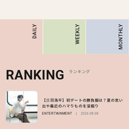
MONTHLY
DAILY
WEEKLY
RANKING
RANKING
RANKING
ランキング
ランキング
ランキング
1
1
1
【庄司浩平】初デートの勝負服は？夏の思い
【大原優乃】夏メイクはプレイフルに！ドキ
【SNIDEL】長濱ねるとロマンティックトラ
出や最近のハマりものを深掘り
ッとしちゃう色っぽ“うるみ目”のつくり方
ッドな秋はじめ｜2026秋の新作コーデ4選
ENTERTAINMENT
BEAUTY
FASHION
Sponsored
2026.08.01
2026.08.08
2026.07.10