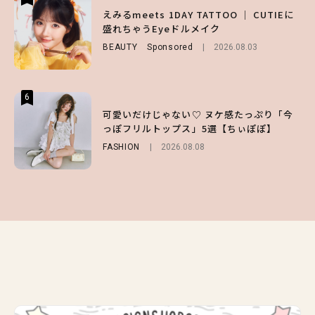
【夏ヘアのくずれ・うねりに】ヘアメイク夢
えみるmeets 1DAY TATTOO ｜ CUTIEに
【SNIDEL】長濱ねるとロマンティックトラ
月直伝♡ ドライシャンプー「バティスト」
盛れちゃうEyeドルメイク
ッドな秋はじめ｜2026秋の新作コーデ4選
を使ったプロ級スタイリング3選
BEAUTY
FASHION
Sponsored
Sponsored
2026.08.03
2026.07.10
BEAUTY
Sponsored
2026.07.03
6
6
6
【スタバ】約160通りのカスタマイズができ
【GU】夏の“主役級”アイテム決定！ヘルシ
可愛いだけじゃない♡ ヌケ感たっぷり「今
る⁉ 39店舗限定『My フルーツ³ フラペチー
ー＆可愛すぎる「大人の肌見せ」トップス3
っぽフリルトップス」5選【ちぃぽぽ】
ノ®』を徹底レポ♡
選
FASHION
2026.08.08
LIFESTYLE
FASHION
2026.07.19
2026.07.30