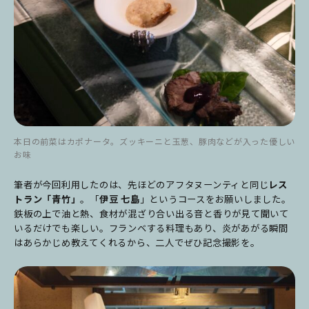
本日の前菜はカポナータ。ズッキーニと玉葱、豚肉などが入った優しい
お味
筆者が今回利用したのは、先ほどのアフタヌーンティと同じ
レス
トラン「青竹」
。「
伊豆
七島
」というコースをお願いしました。
鉄板の上で油と熱、食材が混ざり合い出る音と香りが見て聞いて
いるだけでも楽しい。フランベする料理もあり、炎があがる瞬間
はあらかじめ教えてくれるから、二人でぜひ記念撮影を。