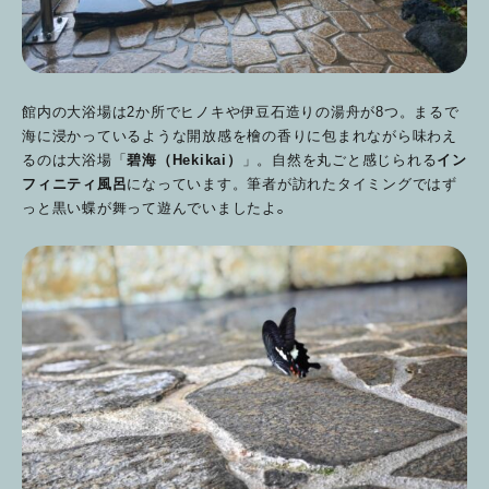
館内の大浴場は2か所でヒノキや伊豆石造りの湯舟が8つ。まるで
海に浸かっているような開放感を檜の香りに包まれながら味わえ
るのは大浴場「
碧海（Hekikai）
」。自然を丸ごと感じられる
イン
フィニティ風呂
になっています。筆者が訪れたタイミングではず
。
っと黒い蝶が舞って遊んでいましたよ