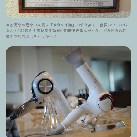
自家源泉の温泉の泉質は「
メタケイ酸
」の値が高く、吉祥CARENでは
なんと130超え！
高い美肌効果が期待できる
んだとか。ピカピカの肌に
彼も惚れなおしちゃうかも？