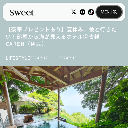
【豪華プレゼントあり】夏休み、彼と行きた
い！部屋から海が見えるホテル②吉祥
CAREN（伊豆）
LIFESTYLE
2024.7.17
2024.7.18