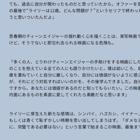
ても、過去に自分が関わったものだと思っていたから。オファーを
の最後で“ライリーは12歳。どんな問題が？”というセリフで終わ
うと思いついたんだよ」
思春期のティーンエイジャーの揺れ動く心を描くことは、実写映画
けど、そうでないと即忘れ去られる映画になる危険も。
「多くの人、とりわけティーンエイジャーの手助けをする映画にし
のことを抱えている全ての人にも語りかけたいと。僕は幼いころ、
歳を重ねていくと自分に厳しくなり、自分には価値がないように感
が、それにどう対処すればいいのかを、その後学んできました。自
ですから。あなたには価値があるのだと知ってもらいたい。この映
内面にあるものを素直に愛してくれたら素敵だなと思います」
ライリーに芽生えた新たな感情は、シンパイ、ハズカシ、イイナー
もしくは青くて恥ずかしい時期を思い出してしまうはず。「ダメな
に、完璧である必要はない」という言葉で始まるこの映画、最後ま