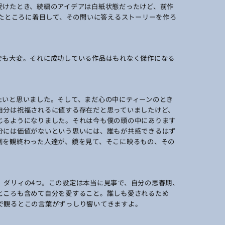
受けたとき、続編のアイデアは白紙状態だったけど、前作
ったところに着目して、その問いに答えるストーリーを作ろ
でも大変。それに成功している作品はもれなく傑作になる
たいと思いました。そして、まだ心の中にティーンのとき
自分は祝福されるに値する存在だと思っていましたけど、
じるようになりました。それは今も僕の頭の中にあります
分には価値がないという思いには、誰もが共感できるはず
画を観終わった人達が、鏡を見て、そこに映るもの、その
、ダリィの4つ。この設定は本当に見事で、自分の思春期、
ところも含めて自分を愛すること。誰しも愛されるため
で観るとこの言葉がずっしり響いてきますよ。