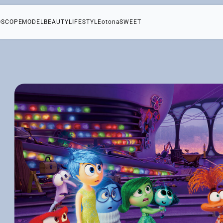
OSCOPE
MODEL
BEAUTY
LIFESTYLE
otonaSWEET
サ