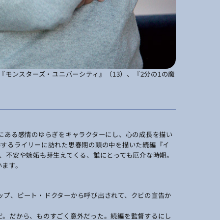
『モンスターズ・ユニバーシティ』（13）、『2分の1の魔
中にある感情のゆらぎをキャラクターにし、心の成長を描い
学するライリーに訪れた思春期の頭の中を描いた続編『イ
ば、不安や嫉妬も芽生えてくる、誰にとっても厄介な時期。
います。
ップ、ピート・ドクターから呼び出されて、クビの宣告か
だ。だから、ものすごく意外だった。続編を監督するにし