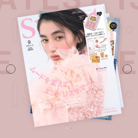
T ISSU
E・
LATE
T ISSU