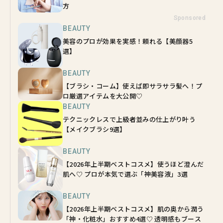
方
Sponsored
BEAUTY
美容のプロが効果を実感！頼れる【美顔器5
選】
BEAUTY
【ブラシ・コーム】使えば即サラサラ髪へ！プ
ロ厳選アイテムを大公開♡
BEAUTY
テクニックレスで上級者並みの仕上がり叶う
【メイクブラシ9選】
BEAUTY
【2026年上半期ベストコスメ】使うほど澄んだ
肌へ♡ プロが本気で選ぶ「神美容液」3選
BEAUTY
【2026年上半期ベストコスメ】肌の奥から潤う
「神・化粧水」おすすめ4選♡ 透明感もブース