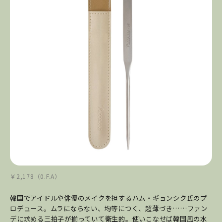
￥2,178（0.F.A）
韓国でアイドルや俳優のメイクを担するハム・ギョンシク氏のプ
ロデュース。ムラにならない、均等につく、超薄づき……ファン
デに求める三拍子が揃っていて衛生的。使いこなせば韓国風の水