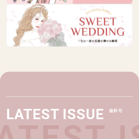
LATEST ISSUE
最新号
TEST I