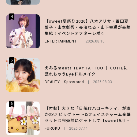
4
4
4
【sweet夏祭り2026】八木アリサ・百田夏
【ハローキティ】がスシローと初コラボ♡
【大原優乃】夏メイクはプレイフルに！ドキ
菜子・山本彰吾・長濱ねる・山下幸輝が豪華
第1弾の気になるメニュー＆限定グッズを総
ッとしちゃう色っぽ“うるみ目”のつくり方
集結！イベントアフターレポ♡
チェック！
BEAUTY
2026.08.01
ENTERTAINMENT
LIFESTYLE
2026.07.31
2026.08.10
5
5
5
【夏ヘアのくずれ・うねりに】ヘアメイク夢
えみるmeets 1DAY TATTOO ｜ CUTIEに
えみるmeets 1DAY TATTOO ｜ CUTIEに
月直伝♡ ドライシャンプー「バティスト」
盛れちゃうEyeドルメイク
盛れちゃうEyeドルメイク
を使ったプロ級スタイリング3選
BEAUTY
BEAUTY
Sponsored
Sponsored
2026.08.03
2026.08.03
BEAUTY
Sponsored
2026.07.03
6
6
6
【付録】大きな「日焼けハローキティ」が激
【ハローキティ】がスシローと初コラボ♡
【GU】夏の“主役級”アイテム決定！ヘルシ
かわ♡ ビッグトート&フェイスチャーム豪華
第1弾の気になるメニュー＆限定グッズを総
ー＆可愛すぎる「大人の肌見せ」トップス3
セットは完売前にゲットして【sweet9月号
チェック！
選
増刊】
FUROKU
LIFESTYLE
FASHION
2026.07.11
2026.07.19
2026.07.31