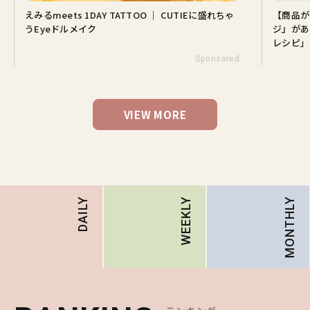
えみるmeets 1DAY TATTOO ｜ CUTIEに盛れちゃ
【商品が
うEyeドルメイク
ジ』があ
レシピ」
Sponsored
VIEW MORE
MONTHLY
DAILY
WEEKLY