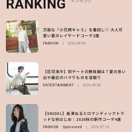
RANKING
RANKING
RANKING
ランキング
ランキング
ランキング
1
1
1
【森香澄】理想のスタイルはどう作る？体型
万能な「小花柄キャミ」を着回し♡ 大人可
【SNIDEL】長濱ねるとロマンティックトラ
キープの秘訣や夏の過ごし方など独占インタ
愛い夏のレイヤードコーデ2選
ッドな秋はじめ｜2026秋の新作コーデ4選
ビュー！
FASHION
FASHION
Sponsored
2026.08.09
2026.07.10
ENTERTAINMENT
2026.07.31
2
2
2
【付録】総柄ハローキティが可愛すぎ♡ 紀
【庄司浩平】初デートの勝負服は？夏の思い
【庄司浩平】初デートの勝負服は？夏の思い
ノ国屋コラボの“優秀保冷バッグ”は夏の強
出や最近のハマりものを深掘り
出や最近のハマりものを深掘り
い味方！【オトナミューズ9月号増刊】
ENTERTAINMENT
ENTERTAINMENT
2026.08.08
2026.08.08
FUROKU
2026.07.12
3
3
3
【谷まりあ】夏は“シアースカート”でさり
【SNIDEL】長濱ねるとロマンティックトラ
【SNIDEL】長濱ねるとロマンティックトラ
げなく肌見せ！透け感のニュアンスを楽しめ
ッドな秋はじめ｜2026秋の新作コーデ4選
ッドな秋はじめ｜2026秋の新作コーデ4選
るマストハブアイテム4選
FASHION
FASHION
Sponsored
Sponsored
2026.07.10
2026.07.10
FASHION
2026.07.19