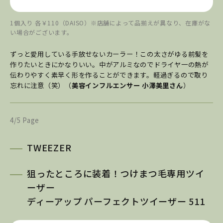
1個入り 各￥110（DAISO）※店舗によって品揃えが異なり、在庫がな
い場合がございます。
ずっと愛用している手放せないカーラー！この太さがゆる前髪を
作りたいときにかなりいい。中がアルミなのでドライヤ一の熱が
伝わりやすく素早く形を作ることができます。軽過ぎるので取り
忘れに注意（笑）（
美容インフルエンサー 小澤美里さん
）
4/5 Page
TWEEZER
狙ったところに装着！つけまつ毛専用ツイ
ーザー
ディーアップ パーフェクトツイーザー 511