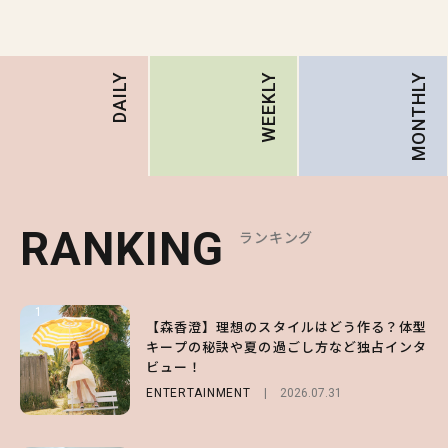
MONTHLY
DAILY
WEEKLY
RANKING
RANKING
RANKING
ランキング
ランキング
ランキング
1
1
1
【森香澄】理想のスタイルはどう作る？体型
【ハローキティ】がスシローと初コラボ♡
【SNIDEL】長濱ねるとロマンティックトラ
キープの秘訣や夏の過ごし方など独占インタ
第1弾の気になるメニュー＆限定グッズを総
ッドな秋はじめ｜2026秋の新作コーデ4選
ビュー！
チェック！
FASHION
Sponsored
2026.07.10
ENTERTAINMENT
LIFESTYLE
2026.07.31
2026.07.31