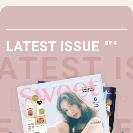
LATEST ISSUE
最新号
TEST IS
ST ISSU
E・
LATES