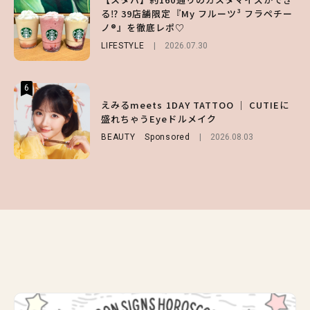
【SNIDEL】長濱ねるとロマンティックトラ
る⁉ 39店舗限定『My フルーツ³ フラペチー
第1弾の気になるメニュー＆限定グッズを総
ッドな秋はじめ｜2026秋の新作コーデ4選
ノ®』を徹底レポ♡
チェック！
FASHION
Sponsored
2026.07.10
LIFESTYLE
LIFESTYLE
2026.07.30
2026.07.31
6
6
6
【GU】夏の“主役級”アイテム決定！ヘルシ
えみるmeets 1DAY TATTOO ｜ CUTIEに
【ALD1】グループの魅力＆素顔に迫る♡ 一
ー＆可愛すぎる「大人の肌見せ」トップス3
盛れちゃうEyeドルメイク
問一答をお届け！【sweet web独占】
選
BEAUTY
ENTERTAINMENT
Sponsored
2026.08.03
2026.08.03
FASHION
2026.07.19