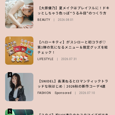
2
2
2
【齋藤飛鳥】人生初のロブに！「意外としっ
【付録】総柄ハローキティが可愛すぎ♡ 紀
【大原優乃】夏メイクはプレイフルに！ドキ
くりくるし、すごく新鮮で心地いい」ヘアカ
ノ国屋コラボの“優秀保冷バッグ”は夏の強
ッとしちゃう色っぽ“うるみ目”のつくり方
ットの様子を独占でお届け♡
い味方！【オトナミューズ9月号増刊】
BEAUTY
2026.08.01
ENTERTAINMENT
FUROKU
2026.07.12
2026.07.30
3
3
3
【ハローキティ】がスシローと初コラボ♡
【スタバ】約160通りのカスタマイズができ
【谷まりあ】夏は“シアースカート”でさり
第1弾の気になるメニュー＆限定グッズを総
る⁉ 39店舗限定『My フルーツ³ フラペチー
げなく肌見せ！透け感のニュアンスを楽しめ
チェック！
ノ®』を徹底レポ♡
るマストハブアイテム4選
LIFESTYLE
LIFESTYLE
FASHION
2026.07.19
2026.07.31
2026.07.30
4
4
4
【夏ヘアのくずれ・うねりに】ヘアメイク夢
【SNIDEL】長濱ねるとロマンティックトラ
【大原優乃】夏メイクはプレイフルに！ドキ
月直伝♡ ドライシャンプー「バティスト」
ッドな秋はじめ｜2026秋の新作コーデ4選
ッとしちゃう色っぽ“うるみ目”のつくり方
を使ったプロ級スタイリング3選
FASHION
BEAUTY
Sponsored
2026.08.01
2026.07.10
BEAUTY
Sponsored
2026.07.03
5
5
5
【スタバ】約160通りのカスタマイズができ
【ハローキティ】がスシローと初コラボ♡