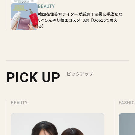
BEAUTY
韓国在住美容ライターが厳選！猛暑に手放せな
い”ひんやり韓国コスメ”3選【Qoo10で買え
る】
PICK UP
ピックアップ
AUTY
FASHION