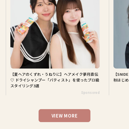
夏ヘアのくずれ・うねりに】ヘアメイク夢月直伝
【SNIDEL】長
 ドライシャンプー「バティスト」を使ったプロ級
秋はじめ｜2026
タイリング3選
Sponsored
VIEW MORE