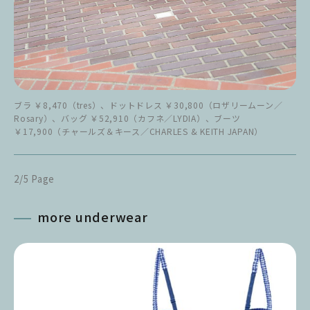
ブラ ￥8,470（tres）、ドットドレス ￥30,800（ロザリームーン／
Rosary）、バッグ ￥52,910（カフネ／LYDIA）、ブーツ
￥17,900（チャールズ＆キース／CHARLES & KEITH JAPAN）
2/5 Page
more underwear