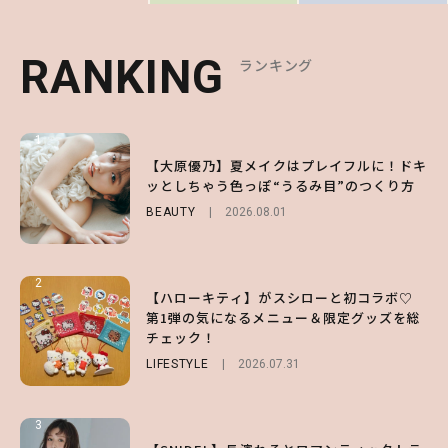
RANKING
RANKING
RANKING
ランキング
ランキング
ランキング
1
1
1
【ハローキティ】がスシローと初コラボ♡
【大原優乃】夏メイクはプレイフルに！ドキ
【SNIDEL】長濱ねるとロマンティックトラ
第1弾の気になるメニュー＆限定グッズを総
ッとしちゃう色っぽ“うるみ目”のつくり方
ッドな秋はじめ｜2026秋の新作コーデ4選
チェック！
BEAUTY
FASHION
Sponsored
2026.08.01
2026.07.10
LIFESTYLE
2026.07.31
2
2
2
【ハローキティ】がスシローと初コラボ♡
【齋藤飛鳥】人生初のロブに！「意外としっ
【付録】総柄ハローキティが可愛すぎ♡ 紀
第1弾の気になるメニュー＆限定グッズを総
くりくるし、すごく新鮮で心地いい」ヘアカ
ノ国屋コラボの“優秀保冷バッグ”は夏の強
チェック！
ットの様子を独占でお届け♡
い味方！【オトナミューズ9月号増刊】
LIFESTYLE
ENTERTAINMENT
FUROKU
2026.07.12
2026.07.31
2026.07.30
3
3
3
【スタバ】約160通りのカスタマイズができ
【谷まりあ】夏は“シアースカート”でさり