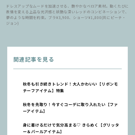
ドレスアップなムードを加速させる、艶やかなベロア素材。動くたびに
表情を変える上品な光沢感と妖艶な深いレッドのコンビネーションで、
夢のような時間を約束。ブラ¥3,900、ショーツ¥1,800(共にピーチ・
ジョン)
関連記事を見る
秋冬も引き続きトレンド！大人かわいい【リボンモ
チーフアイテム】特集
秋冬を先取り！今すぐコーデに取り入れたい【ファ
ーアイテム】
身に着けるだけで気分高まる♡ きらめく【グリッタ
ー＆パールアイテム】