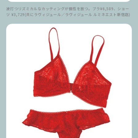
波打つリズミカルなカッティングが個性を放つ。ブラ¥6,589、ショー
ツ ¥3,729(共にラヴィジュール／ラヴィジュール ルミネエスト新宿店)