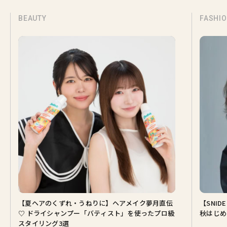
BEAUTY
FASHI
【夏ヘアのくずれ・うねりに】ヘアメイク夢月直伝
【SNI
♡ ドライシャンプー「バティスト」を使ったプロ級
秋はじめ
スタイリング3選