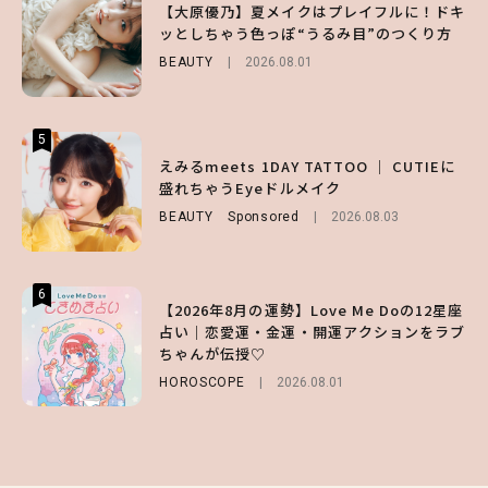
【夏ヘアのくずれ・うねりに】ヘアメイク夢
【大原優乃】夏メイクはプレイフルに！ドキ
【大原優乃】夏メイクはプレイフルに！ドキ
月直伝♡ ドライシャンプー「バティスト」
ッとしちゃう色っぽ“うるみ目”のつくり方
ッとしちゃう色っぽ“うるみ目”のつくり方
を使ったプロ級スタイリング3選
BEAUTY
BEAUTY
2026.08.01
2026.08.01
BEAUTY
Sponsored
2026.07.03
5
5
5
【ハローキティ】がスシローと初コラボ♡
えみるmeets 1DAY TATTOO ｜ CUTIEに
【SNIDEL】長濱ねるとロマンティックトラ
第1弾の気になるメニュー＆限定グッズを総
盛れちゃうEyeドルメイク
ッドな秋はじめ｜2026秋の新作コーデ4選
チェック！
BEAUTY
FASHION
Sponsored
Sponsored
2026.08.03
2026.07.10
LIFESTYLE
2026.07.31
6
6
6
【2026年8月の運勢】Love Me Doの12星座
【森香澄】理想のスタイルはどう作る？体型
【GU】夏の“主役級”アイテム決定！ヘルシ
占い｜恋愛運・金運・開運アクションをラブ
キープの秘訣や夏の過ごし方など独占インタ
ー＆可愛すぎる「大人の肌見せ」トップス3
ちゃんが伝授♡
ビュー！
選
HOROSCOPE
ENTERTAINMENT
FASHION
2026.07.19
2026.08.01
2026.07.31