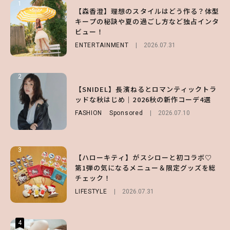
1
1
1
【森香澄】理想のスタイルはどう作る？体型
【ハローキティ】がスシローと初コラボ♡
【SNIDEL】長濱ねるとロマンティックトラ
キープの秘訣や夏の過ごし方など独占インタ
第1弾の気になるメニュー＆限定グッズを総
ッドな秋はじめ｜2026秋の新作コーデ4選
ビュー！
チェック！
FASHION
Sponsored
2026.07.10
ENTERTAINMENT
LIFESTYLE
2026.07.31
2026.07.31
2
2
2
【齋藤飛鳥】人生初のロブに！「意外としっ
【付録】総柄ハローキティが可愛すぎ♡ 紀
【SNIDEL】長濱ねるとロマンティックトラ
くりくるし、すごく新鮮で心地いい」ヘアカ
ノ国屋コラボの“優秀保冷バッグ”は夏の強
ッドな秋はじめ｜2026秋の新作コーデ4選
ットの様子を独占でお届け♡
い味方！【オトナミューズ9月号増刊】
FASHION
Sponsored
2026.07.10
ENTERTAINMENT
FUROKU
2026.07.12
2026.07.30
3
3
3
【ハローキティ】がスシローと初コラボ♡
【スタバ】約160通りのカスタマイズができ
【谷まりあ】夏は“シアースカート”でさり
第1弾の気になるメニュー＆限定グッズを総
る⁉ 39店舗限定『My フルーツ³ フラペチー
げなく肌見せ！透け感のニュアンスを楽しめ
チェック！
ノ®』を徹底レポ♡
るマストハブアイテム4選
LIFESTYLE
LIFESTYLE
FASHION
2026.07.19
2026.07.31
2026.07.30
4
4
4