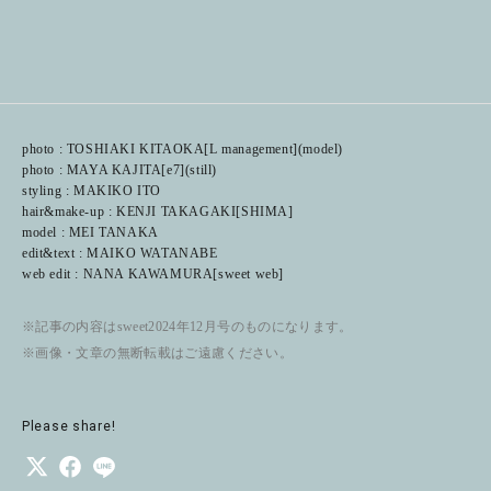
photo : TOSHIAKI KITAOKA[L management](model)
photo : MAYA KAJITA[e7](still)
styling : MAKIKO ITO
hair&make-up : KENJI TAKAGAKI[SHIMA]
model : MEI TANAKA
edit&text : MAIKO WATANABE
web edit : NANA KAWAMURA[sweet web]
※記事の内容はsweet2024年12月号のものになります。
※画像・文章の無断転載はご遠慮ください。
Please share!