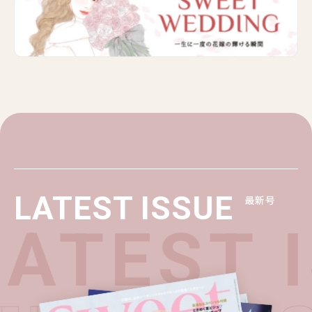
LATEST ISSUE
最新号
ATEST 