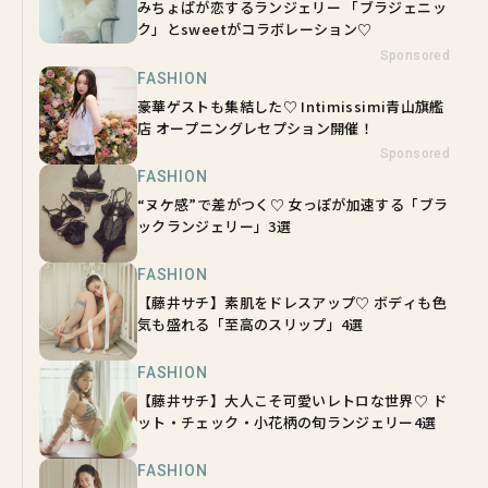
みちょぱが恋するランジェリー 「ブラジェニッ
ク」とsweetがコラボレーション♡
Sponsored
FASHION
豪華ゲストも集結した♡ Intimissimi青山旗艦
店 オープニングレセプション開催！
Sponsored
FASHION
“ヌケ感”で差がつく♡ 女っぽが加速する「ブラ
ックランジェリー」3選
FASHION
【藤井サチ】素肌をドレスアップ♡ ボディも色
気も盛れる「至高のスリップ」4選
FASHION
【藤井サチ】大人こそ可愛いレトロな世界♡ ド
ット・チェック・小花柄の旬ランジェリー4選
FASHION