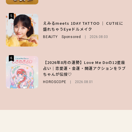
5
5
5
【森香澄】理想のスタイルはどう作る？体型
【ハローキティ】がスシローと初コラボ♡
えみるmeets 1DAY TATTOO ｜ CUTIEに
キープの秘訣や夏の過ごし方など独占インタ
第1弾の気になるメニュー＆限定グッズを総
盛れちゃうEyeドルメイク
ビュー！
チェック！
BEAUTY
Sponsored
2026.08.03
ENTERTAINMENT
LIFESTYLE
2026.07.31
2026.07.31
6
6
6
【2026年8月の運勢】Love Me Doの12星座
【GU】夏の“主役級”アイテム決定！ヘルシ
【SNIDEL】長濱ねるとロマンティックトラ
占い｜恋愛運・金運・開運アクションをラブ
ー＆可愛すぎる「大人の肌見せ」トップス3
ッドな秋はじめ｜2026秋の新作コーデ4選
ちゃんが伝授♡
選
FASHION
Sponsored
2026.07.10
HOROSCOPE
FASHION
2026.07.19
2026.08.01