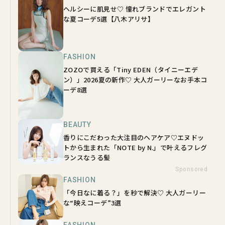
ヘルシーに肌見せ♡ 憧れブランドでエレガント
な夏コーデ5選【八木アリサ】
FASHION
ZOZOで買える「Tiny EDEN（タイニーエデ
ン）」2026夏の新作♡ 大人ガーリーなお手本コ
ーデ8選
BEAUTY
香りにこだわった大注目のヘアケア♡エヌドッ
トから生まれた「NOTE by N.」で叶えるフレグ
ランスなうる髪
Sponsored
FASHION
「今日なに着る？」を秒で解決♡ 大人ガーリー
な“映えコーデ”3選