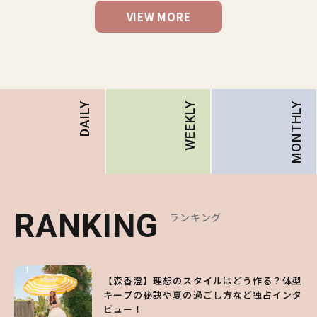
VIEW MORE
MONTHLY
DAILY
WEEKLY
RANKING
RANKING
RANKING
ランキング
ランキング
ランキング
1
1
1
【森香澄】理想のスタイルはどう作る？体型
【ハローキティ】がスシローと初コラボ♡
【SNIDEL】長濱ねるとロマンティックトラ
キープの秘訣や夏の過ごし方など独占インタ
第1弾の気になるメニュー＆限定グッズを総
ッドな秋はじめ｜2026秋の新作コーデ4選
ビュー！
チェック！