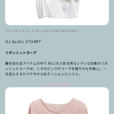
リボンキャミドレス ¥20,900( HONEY MI HONEY)
ILL byJILL STUART
リボンニットカーデ
展示会の全アイテムの中で No.1の人気を誇るレディな印象のリボ
ンニットカーデは、くすみピンクがコーデを軽やかな印象に。一
点投入するだけで今から秋テンションにシフト。
トップスで人気No.1！