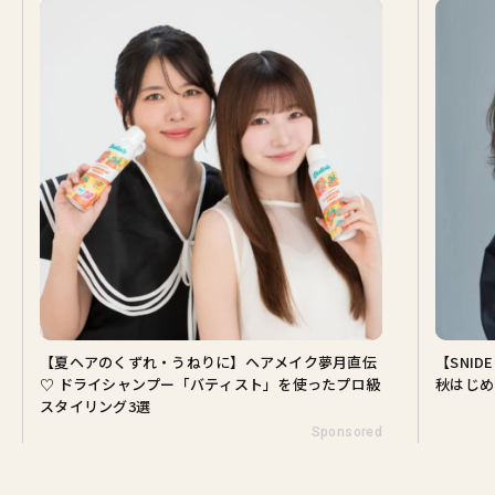
【夏ヘアのくずれ・うねりに】ヘアメイク夢月直伝
【SNI
♡ ドライシャンプー「バティスト」を使ったプロ級
秋はじめ
スタイリング3選
Sponsored