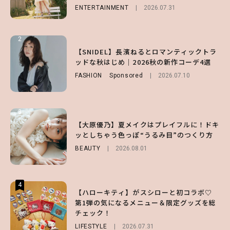
FASHION
Sponsored
2026.07.10
ENTERTAINMENT
LIFESTYLE
2026.07.31
2026.07.31
2
2
2
【付録】総柄ハローキティが可愛すぎ♡ 紀
【SNIDEL】長濱ねるとロマンティックトラ
【大原優乃】夏メイクはプレイフルに！ドキ
ノ国屋コラボの“優秀保冷バッグ”は夏の強
ッドな秋はじめ｜2026秋の新作コーデ4選
ッとしちゃう色っぽ“うるみ目”のつくり方
い味方！【オトナミューズ9月号増刊】
FASHION
BEAUTY
Sponsored
2026.08.01
2026.07.10
FUROKU
2026.07.12
3
3
3
【スタバ】約160通りのカスタマイズができ
【谷まりあ】夏は“シアースカート”でさり
【大原優乃】夏メイクはプレイフルに！ドキ
る⁉ 39店舗限定『My フルーツ³ フラペチー
げなく肌見せ！透け感のニュアンスを楽しめ
ッとしちゃう色っぽ“うるみ目”のつくり方
ノ®』を徹底レポ♡
るマストハブアイテム4選
BEAUTY
2026.08.01
LIFESTYLE
FASHION
2026.07.19
2026.07.30
4
4
4
【ハローキティ】がスシローと初コラボ♡
【齋藤飛鳥】人生初のロブに！「意外としっ
【夏ヘアのくずれ・うねりに】ヘアメイク夢
第1弾の気になるメニュー＆限定グッズを総
くりくるし、すごく新鮮で心地いい」ヘアカ
月直伝♡ ドライシャンプー「バティスト」
チェック！
ットの様子を独占でお届け♡
を使ったプロ級スタイリング3選
LIFESTYLE
ENTERTAINMENT
BEAUTY
Sponsored
2026.07.31
2026.07.30
2026.07.03