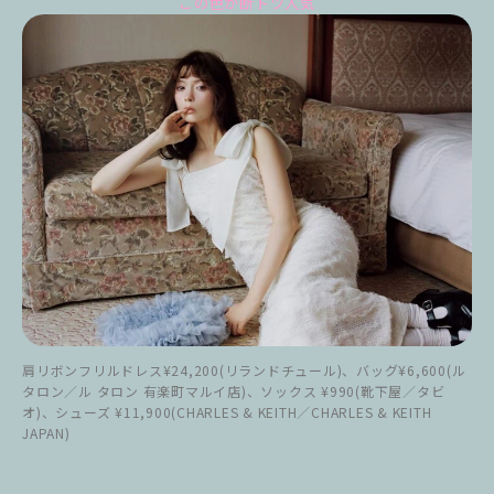
この色が断トツ人気
肩リボンフリルドレス¥24,200(リランドチュール)、バッグ¥6,600(ル
タロン／ル タロン 有楽町マルイ店)、ソックス ¥990(靴下屋／タビ
オ)、シューズ ¥11,900(CHARLES & KEITH／CHARLES & KEITH
JAPAN)