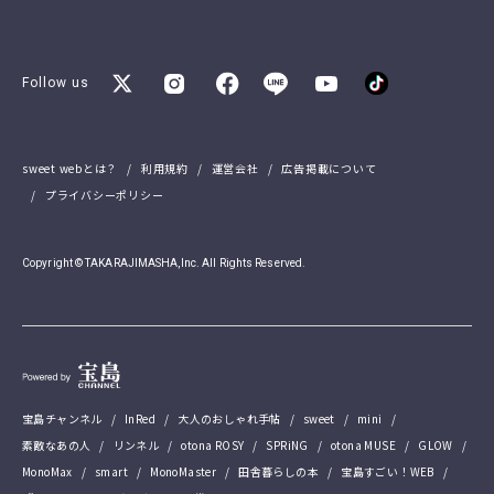
Follow us
sweet webとは？
利用規約
運営会社
広告掲載について
プライバシーポリシー
Copyright © TAKARAJIMASHA,Inc. All Rights Reserved.
宝島チャンネル
InRed
大人のおしゃれ手帖
sweet
mini
素敵なあの人
リンネル
otona ROSY
SPRiNG
otona MUSE
GLOW
MonoMax
smart
MonoMaster
田舎暮らしの本
宝島すごい！WEB