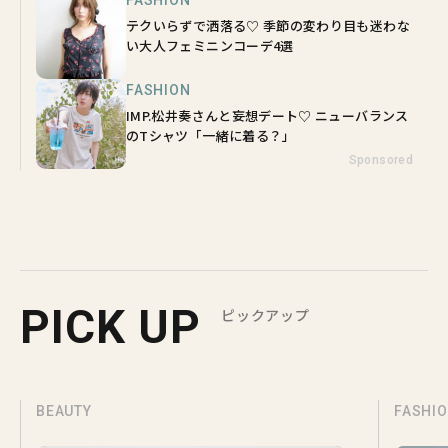
FASHION
テクいらずで洒落る♡ 季節の変わり目も迷わな
い大人フェミニンコーデ4選
FASHION
IMP.松井奏さんと妄想デート♡ ニューバランス
のTシャツ「一緒に着る？」
Sponsored
PICK UP
ピックアップ
BEAUTY
FASHI