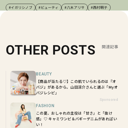
#イガリシノブ
#ビューティ
#八木アリサ
#西村明子
OTHER POSTS
関連記事
BEAUTY
【商品が当たる♡】この肌でいられるのは『オ
バジ』があるから。山田涼介さんと選ぶ「Myオ
バジレシピ」
Sponsored
FASHION
この夏、おしゃれの主役は「甘さ」と「抜け
感」♡ キャミワンピ＆バギーデニムがあればい
い！