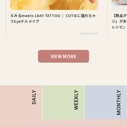
えみるmeets 1DAY TATTOO ｜ CUTIEに盛れちゃ
【商品が
うEyeドルメイク
ジ』があ
レシピ」
Sponsored
VIEW MORE
MONTHLY
DAILY
WEEKLY