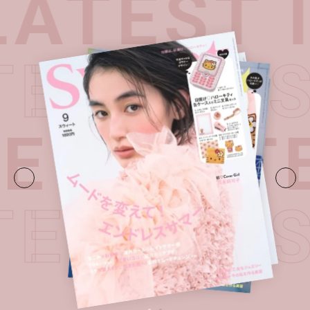
ATEST 
TEST I
UE・
LAT
TEST I