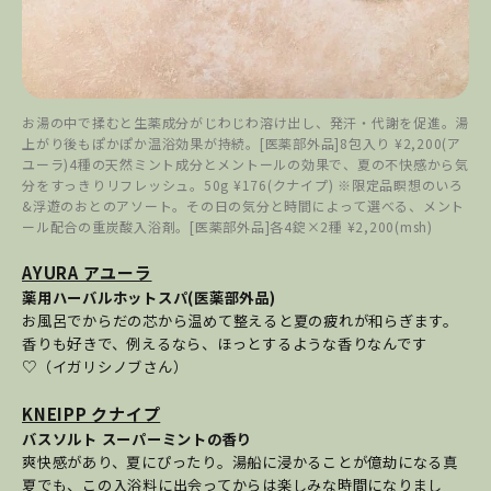
お湯の中で揉むと生薬成分がじわじわ溶け出し、発汗・代謝を促進。湯
上がり後もぽかぽか温浴効果が持続。[医薬部外品]8包入り ¥2,200(ア
ユーラ)4種の天然ミント成分とメントールの効果で、夏の不快感から気
分をすっきりリフレッシュ。50g ¥176(クナイプ) ※限定品瞑想のいろ
&浮遊のおとのアソート。その日の気分と時間によって選べる、メント
ール配合の重炭酸入浴剤。[医薬部外品]各4錠×2種 ¥2,200(msh)
AYURA アユーラ
薬用ハーバルホットスパ(医薬部外品)
お風呂でからだの芯から温めて整えると夏の疲れが和らぎます。
香りも好きで、例えるなら、ほっとするような香りなんです
♡（イガリシノブさん）
KNEIPP クナイプ
バスソルト スーパーミントの香り
爽快感があり、夏にぴったり。湯船に浸かることが億劫になる真
夏でも、この入浴料に出会ってからは楽しみな時間になりまし