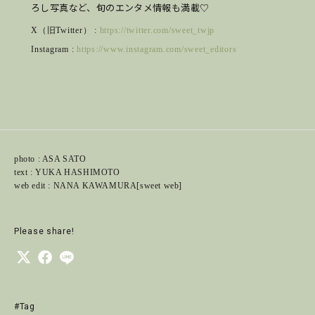
ろし写真など、旬のエンタメ情報も満載♡
X（旧Twitter） :
https://twitter.com/sweet_twjp
Instagram :
https://www.instagram.com/sweet_editors
photo : ASA SATO
text : YUKA HASHIMOTO
web edit : NANA KAWAMURA[sweet web]
Please share!
#Tag