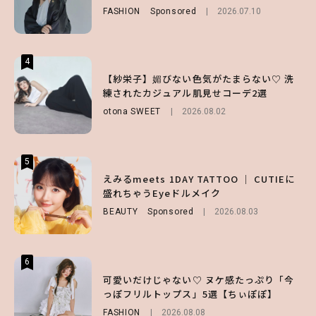
FASHION
Sponsored
2026.07.10
LIFESTYLE
FASHION
2026.07.19
2026.07.31
4
4
4
【ハローキティ】がスシローと初コラボ♡
【紗栄子】媚びない色気がたまらない♡ 洗
【ALD1】グループの魅力＆素顔に迫る♡ 一
第1弾の気になるメニュー＆限定グッズを総
練されたカジュアル肌見せコーデ2選
問一答をお届け！【sweet web独占】
チェック！
otona SWEET
ENTERTAINMENT
2026.08.02
2026.08.03
LIFESTYLE
2026.07.31
5
5
5
【夏ヘアのくずれ・うねりに】ヘアメイク夢
えみるmeets 1DAY TATTOO ｜ CUTIEに
【SNIDEL】長濱ねるとロマンティックトラ
月直伝♡ ドライシャンプー「バティスト」
盛れちゃうEyeドルメイク
ッドな秋はじめ｜2026秋の新作コーデ4選
を使ったプロ級スタイリング3選
BEAUTY
FASHION
Sponsored
Sponsored
2026.08.03
2026.07.10
BEAUTY
Sponsored
2026.07.03
6
6
6
【スタバ】約160通りのカスタマイズができ
【GU】夏の“主役級”アイテム決定！ヘルシ
可愛いだけじゃない♡ ヌケ感たっぷり「今
る⁉ 39店舗限定『My フルーツ³ フラペチー
ー＆可愛すぎる「大人の肌見せ」トップス3
っぽフリルトップス」5選【ちぃぽぽ】
ノ®』を徹底レポ♡
選
FASHION
2026.08.08