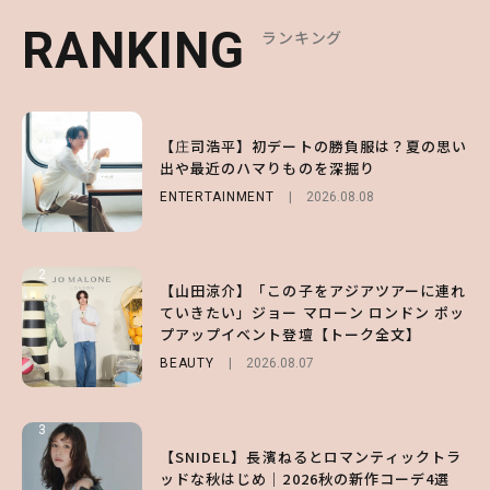
RANKING
RANKING
RANKING
ランキング
ランキング
ランキング
1
1
1
【庄司浩平】初デートの勝負服は？夏の思い
【大原優乃】夏メイクはプレイフルに！ドキ
【SNIDEL】長濱ねるとロマンティックトラ
出や最近のハマりものを深掘り
ッとしちゃう色っぽ“うるみ目”のつくり方
ッドな秋はじめ｜2026秋の新作コーデ4選
ENTERTAINMENT
BEAUTY
FASHION
Sponsored
2026.08.01
2026.08.08
2026.07.10
2
2
2
【山田涼介】「この子をアジアツアーに連れ
【森香澄】理想のスタイルはどう作る？体型
【付録】総柄ハローキティが可愛すぎ♡ 紀
ていきたい」ジョー マローン ロンドン ポッ
キープの秘訣や夏の過ごし方など独占インタ
ノ国屋コラボの“優秀保冷バッグ”は夏の強
プアップイベント登壇【トーク全文】
ビュー！
い味方！【オトナミューズ9月号増刊】
BEAUTY
ENTERTAINMENT
FUROKU
2026.08.07
2026.07.12
2026.07.31
3
3
3
【ハローキティ】がスシローと初コラボ♡
【谷まりあ】夏は“シアースカート”でさり
【SNIDEL】長濱ねるとロマンティックトラ
第1弾の気になるメニュー＆限定グッズを総
げなく肌見せ！透け感のニュアンスを楽しめ
ッドな秋はじめ｜2026秋の新作コーデ4選
チェック！
るマストハブアイテム4選