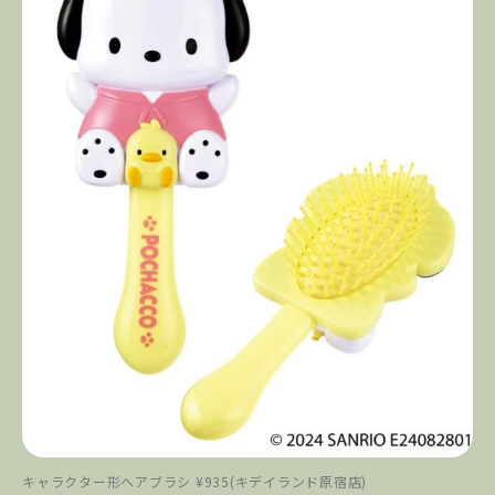
キャラクター形ヘアブラシ ¥935(キデイランド原宿店)