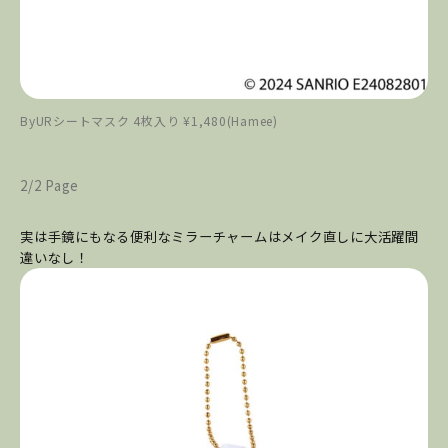
ByURシートマスク 4枚入り ¥1,480(Hamee)
2/2 Page
実は手鏡にもなる便利なミラーチャームはメイク直しに大活躍間
違いなし！