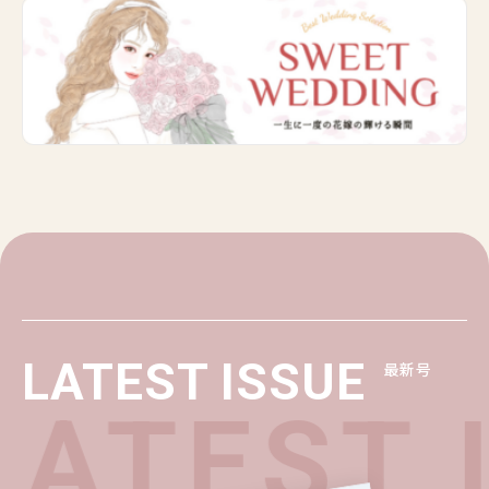
LATEST ISSUE
最新号
ATEST 