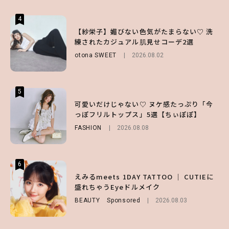
4
4
4
【ハローキティ】がスシローと初コラボ♡
【紗栄子】媚びない色気がたまらない♡ 洗
【SNIDEL】長濱ねるとロマンティックトラ
第1弾の気になるメニュー＆限定グッズを総
練されたカジュアル肌見せコーデ2選
ッドな秋はじめ｜2026秋の新作コーデ4選
チェック！
otona SWEET
FASHION
Sponsored
2026.08.02
2026.07.10
LIFESTYLE
2026.07.31
5
5
5
【夏ヘアのくずれ・うねりに】ヘアメイク夢
可愛いだけじゃない♡ ヌケ感たっぷり「今
【ALD1】グループの魅力＆素顔に迫る♡ 一
月直伝♡ ドライシャンプー「バティスト」
っぽフリルトップス」5選【ちぃぽぽ】
問一答をお届け！【sweet web独占】
を使ったプロ級スタイリング3選
FASHION
ENTERTAINMENT
2026.08.08
2026.08.03
BEAUTY
Sponsored
2026.07.03
6
6
6
【GU】夏の“主役級”アイテム決定！ヘルシ
えみるmeets 1DAY TATTOO ｜ CUTIEに
【庄司浩平】初デートの勝負服は？夏の思い
ー＆可愛すぎる「大人の肌見せ」トップス3
盛れちゃうEyeドルメイク
出や最近のハマりものを深掘り
選
BEAUTY
ENTERTAINMENT
Sponsored
2026.08.08
2026.08.03
FASHION
2026.07.19