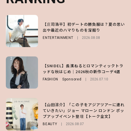
1
1
1
【庄司浩平】初デートの勝負服は？夏の思い
【大原優乃】夏メイクはプレイフルに！ドキ
【SNIDEL】長濱ねるとロマンティックトラ
出や最近のハマりものを深掘り
ッとしちゃう色っぽ“うるみ目”のつくり方
ッドな秋はじめ｜2026秋の新作コーデ4選
ENTERTAINMENT
BEAUTY
FASHION
Sponsored
2026.08.01
2026.08.08
2026.07.10
2
2
2
【森香澄】理想のスタイルはどう作る？体型
【付録】総柄ハローキティが可愛すぎ♡ 紀
【SNIDEL】長濱ねるとロマンティックトラ
キープの秘訣や夏の過ごし方など独占インタ
ノ国屋コラボの“優秀保冷バッグ”は夏の強
ッドな秋はじめ｜2026秋の新作コーデ4選
ビュー！
い味方！【オトナミューズ9月号増刊】
FASHION
Sponsored
2026.07.10
ENTERTAINMENT
FUROKU
2026.07.12
2026.07.31
3
3
3
【山田涼介】「この子をアジアツアーに連れ
【ハローキティ】がスシローと初コラボ♡
【谷まりあ】夏は“シアースカート”でさり
ていきたい」ジョー マローン ロンドン ポッ
第1弾の気になるメニュー＆限定グッズを総
げなく肌見せ！透け感のニュアンスを楽しめ
プアップイベント登壇【トーク全文】
チェック！
るマストハブアイテム4選
BEAUTY
LIFESTYLE
FASHION
2026.08.07
2026.07.19
2026.07.31