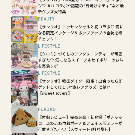
ツ♡ JILLコラボや話題の“日焼けキティ”など最
新グッズ大特集
BEAUTY
【サンリオ】エッセンシャルと初コラボ♡ 気に
なる限定パッケージ＆ポップアップの全貌を総
チェック！
LIFESTYLE
【クロミ】づくしのアフタヌーンティーが可愛
すぎた♡ 気になるスイーツ＆セイボリーのお味
を実食レポ
LIFESTYLE
【サンリオ】韓国ダイソー限定！出会ったら即
ゲットしてほしい“激レアグッズ”とは!?
【sweet lovers】
FUROKU
【付録レビュー】完売必至！初登場「ポチャッ
コ」ふわふわ巾着ポーチ＆フェイス形ミラーが
可愛すぎた…♡【スウィート8月号増刊】