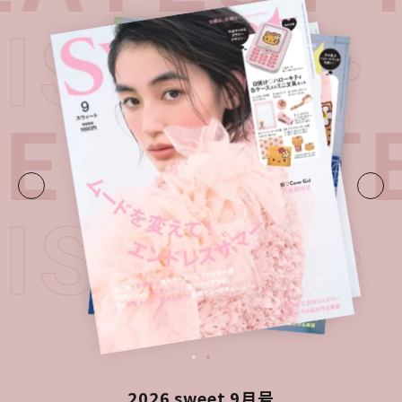
 ISSUE
UE・
LATE
 ISSUE
2026 sweet 9月号