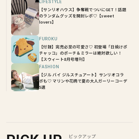
LIFESTYLE
【サンリオハウス】争奪戦でついにGET！話題
のランダムグッズを開封レポ♡【sweet
lovers】
FUROKU
【付録】完売必至の可愛さ♡ 初登場「日焼けポ
チャッコ」のポーチ＆ミラーは絶対欲しい！
【スウィート8月号増刊】
FASHION
【ジル バイ ジルスチュアート】サンリオコラ
ボも♡ マリンや花柄で夏の大人ガーリーコーデ
5選
ピックアップ