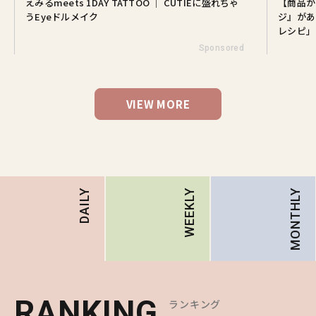
えみるmeets 1DAY TATTOO ｜ CUTIEに盛れちゃ
【商品が
うEyeドルメイク
ジ』があ
レシピ」
Sponsored
VIEW MORE
MONTHLY
DAILY
WEEKLY
RANKING
RANKING
RANKING
ランキング
ランキング
ランキング