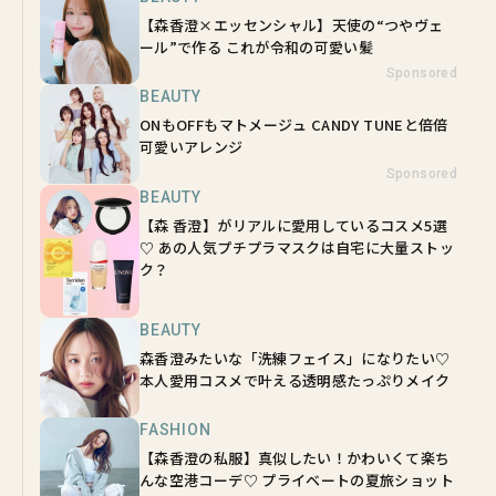
【森香澄×エッセンシャル】天使の“つやヴェ
ール”で作る これが令和の可愛い髪
Sponsored
BEAUTY
ONもOFFもマトメージュ CANDY TUNEと倍倍
可愛いアレンジ
Sponsored
BEAUTY
【森 香澄】がリアルに愛用しているコスメ5選
♡ あの人気プチプラマスクは自宅に大量ストッ
ク？
BEAUTY
森香澄みたいな「洗練フェイス」になりたい♡
本人愛用コスメで叶える透明感たっぷりメイク
FASHION
【森香澄の私服】真似したい！かわいくて楽ち
んな空港コーデ♡ プライベートの夏旅ショット