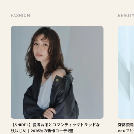
FASHION
BEAUT
【SNIDEL】長濱ねるとロマンティックトラッドな
齋藤飛鳥
秋はじめ｜2026秋の新作コーデ4選
eauで