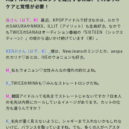
ケアと覚悟が必要！
森さん（以下、M）
最近、KPOPアイドルで好きなのは、ルセラ
のSAKURAやNMIXX、ILLIT（アイリット）も全員好き。なかで
もTWICEのSANAはオーディション番組の「SIXTEEN （シックス
ティーン）」の頃から追いかけ続けています（笑）。
KENJIさん（以下、K）_
僕は、NewJeansのミンジとか、aespa
のカリナ♡あとは、IVEのウォニョンも好き。
M_
私もウォニョン♡女性みんなの憧れの的だよね。
K_
TWICEのMINAも♡みんなストレートロングだね。
M_
韓国アイドルって毛先までストレートじゃないですか？日本人
の毛先は内側にカールしているイメージがあります。カットの仕
方も違うんですか？
K_
毛先が重く見えないように、シャギーまで入れないかもしれな
いけど、バランスを取っていますね。でも、多くの人がヘアスタ