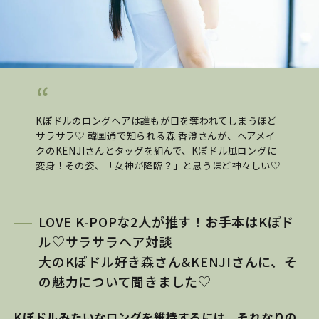
Kぽドルのロングヘアは誰もが目を奪われてしまうほど
サラサラ♡ 韓国通で知られる森 香澄さんが、ヘアメイ
クのKENJIさんとタッグを組んで、Kぽドル風ロングに
変身！その姿、「女神が降臨？」と思うほど神々しい♡
LOVE K-POPな2人が推す！お手本はKぽド
ル♡サラサラヘア対談
大のKぽドル好き森さん&KENJIさんに、そ
の魅力について聞きました♡
Kぽドルみたいなロングを維持するには、それなりの