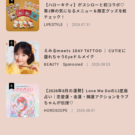
4
4
4
【ハローキティ】がスシローと初コラボ♡
【齋藤飛鳥】人生初のロブに！「意外としっ
【夏ヘアのくずれ・うねりに】ヘアメイク夢
第1弾の気になるメニュー＆限定グッズを総
くりくるし、すごく新鮮で心地いい」ヘアカ
月直伝♡ ドライシャンプー「バティスト」
チェック！
ットの様子を独占でお届け♡
を使ったプロ級スタイリング3選
LIFESTYLE
ENTERTAINMENT
BEAUTY
Sponsored
2026.07.31
2026.07.30
2026.07.03
5
5
5
【森香澄】理想のスタイルはどう作る？体型
【ハローキティ】がスシローと初コラボ♡
えみるmeets 1DAY TATTOO ｜ CUTIEに
キープの秘訣や夏の過ごし方など独占インタ
第1弾の気になるメニュー＆限定グッズを総
盛れちゃうEyeドルメイク
ビュー！
チェック！
BEAUTY
Sponsored
2026.08.03
ENTERTAINMENT
LIFESTYLE
2026.07.31
2026.07.31
6
6
6
【2026年8月の運勢】Love Me Doの12星座
【GU】夏の“主役級”アイテム決定！ヘルシ
【SNIDEL】長濱ねるとロマンティックトラ
占い｜恋愛運・金運・開運アクションをラブ
ー＆可愛すぎる「大人の肌見せ」トップス3
ッドな秋はじめ｜2026秋の新作コーデ4選
ちゃんが伝授♡
選
FASHION
Sponsored
2026.07.10
HOROSCOPE
FASHION
2026.07.19
2026.08.01