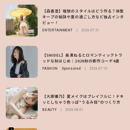
1
1
1
【森香澄】理想のスタイルはどう作る？体型
【ハローキティ】がスシローと初コラボ♡
【SNIDEL】長濱ねるとロマンティックトラ
キープの秘訣や夏の過ごし方など独占インタ
第1弾の気になるメニュー＆限定グッズを総
ッドな秋はじめ｜2026秋の新作コーデ4選
ビュー！
チェック！
FASHION
Sponsored
2026.07.10
ENTERTAINMENT
LIFESTYLE
2026.07.31
2026.07.31
2
2
2
【付録】総柄ハローキティが可愛すぎ♡ 紀
【SNIDEL】長濱ねるとロマンティックトラ
【大原優乃】夏メイクはプレイフルに！ドキ
ノ国屋コラボの“優秀保冷バッグ”は夏の強
ッドな秋はじめ｜2026秋の新作コーデ4選
ッとしちゃう色っぽ“うるみ目”のつくり方
い味方！【オトナミューズ9月号増刊】
FASHION
BEAUTY
Sponsored
2026.08.01
2026.07.10
FUROKU
2026.07.12
3
3
3
【スタバ】約160通りのカスタマイズができ
【谷まりあ】夏は“シアースカート”でさり
【大原優乃】夏メイクはプレイフルに！ドキ
る⁉ 39店舗限定『My フルーツ³ フラペチー
げなく肌見せ！透け感のニュアンスを楽しめ
ッとしちゃう色っぽ“うるみ目”のつくり方
ノ®』を徹底レポ♡
るマストハブアイテム4選
BEAUTY
2026.08.01
LIFESTYLE
FASHION
2026.07.19
2026.07.30