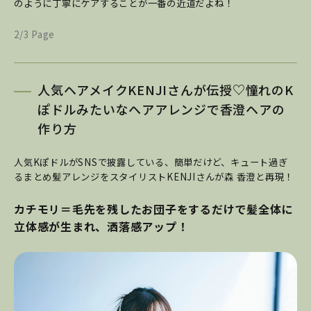
のように丁寧にケアすることが一番の近道だよね！
2/3 Page
人気ヘアメイクKENJIさんが伝授♡憧れのK
ぽドルみたいなヘアアレンジで香澄ヘアの
作り方
人気KぽドルがSNSで披露している、簡単だけど、キュート過ぎ
るまとめ髪アレンジをスタイリストKENJIさんが森 香澄と再現！
カチモリ＝毛先を残したお団子をするだけで髪全体に
立体感が生まれ、洒落感アップ！