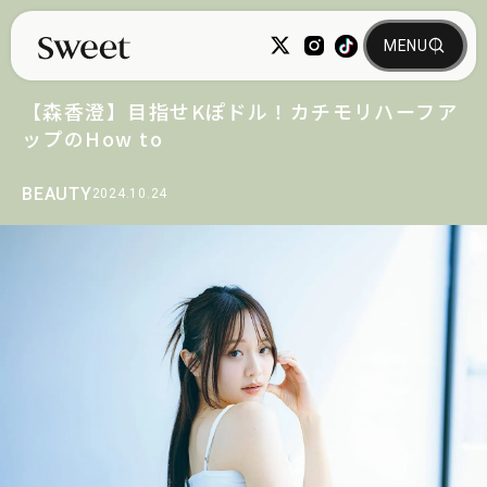
【森香澄】目指せKぽドル！カチモリハーフア
ップのHow to
BEAUTY
2024.10.24