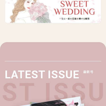
LATEST ISSUE
最新号
ST ISS