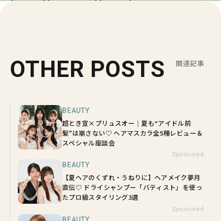
OTHER POSTS
関連記事
BEAUTY
超とき宣×プリュスオー｜夏も“アイドル前
髪”は崩さない♡ ヘアマスカラ全5種レビュー＆
スペシャル座談会
Sponsored
BEAUTY
【夏ヘアのくずれ・うねりに】ヘアメイク夢月
直伝♡ ドライシャンプー「バティスト」を使っ
たプロ級スタイリング3選
Sponsored
BEAUTY