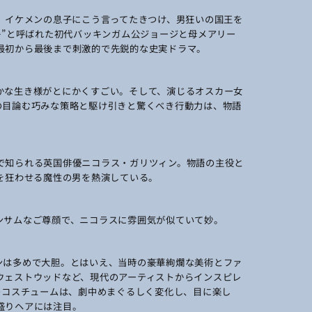
、イケメンの息子にこう言ってたきつけ、男狂いの国王を
子”と呼ばれた初代バッキンガム公ジョージと母メアリー
最初から最後まで刺激的で先鋭的な史実ドラマ。
かな生き様がとにかくすごい。そして、演じるオスカー女
の目論む巧みな策略と駆け引きと驚くべき行動力は、物語
で知られる英国俳優ニコラス・ガリツィン。物語の主役と
を狂わせる魔性の男を熱演している。
ンサムなご尊顔で、ニコラスに雰囲気が似ていて妙。
ンは多めで大胆。とはいえ、当時の豪華絢爛な美術とファ
ウェストウッドなど、現代のアーティストからインスピレ
のコスチュームは、劇中めまぐるしく変化し、目に楽し
盛りヘアには注目。