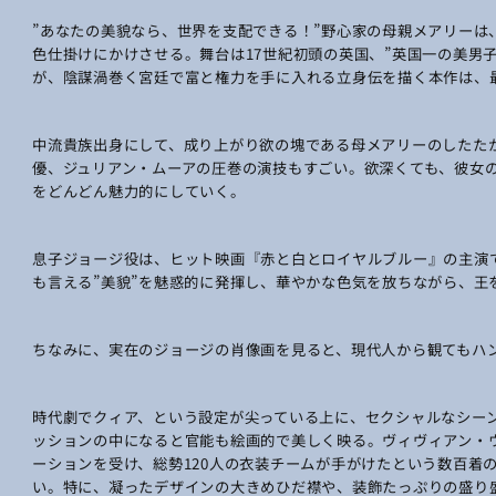
”あなたの美貌なら、世界を支配できる！”野心家の母親メアリーは
色仕掛けにかけさせる。舞台は17世紀初頭の英国、”英国一の美男
が、陰謀渦巻く宮廷で富と権力を手に入れる立身伝を描く本作は、
中流貴族出身にして、成り上がり欲の塊である母メアリーのしたた
優、ジュリアン・ムーアの圧巻の演技もすごい。欲深くても、彼女
をどんどん魅力的にしていく。
息子ジョージ役は、ヒット映画『赤と白とロイヤルブルー』の主演
も言える”美貌”を魅惑的に発揮し、華やかな色気を放ちながら、王
ちなみに、実在のジョージの肖像画を見ると、現代人から観てもハ
時代劇でクィア、という設定が尖っている上に、セクシャルなシー
ッションの中になると官能も絵画的で美しく映る。ヴィヴィアン・
ーションを受け、総勢120人の衣装チームが手がけたという数百着
い。特に、凝ったデザインの大きめひだ襟や、装飾たっぷりの盛り