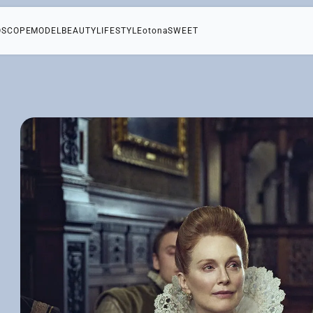
OSCOPE
MODEL
BEAUTY
LIFESTYLE
otonaSWEET
劇