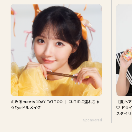
えみるmeets 1DAY TATTOO ｜ CUTIEに盛れちゃ
【夏ヘア
うEyeドルメイク
♡ ドラ
スタイリ
Sponsored