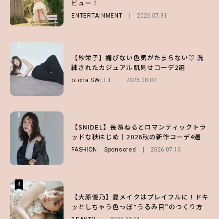
ビュー！
チェック！
FASHION
Sponsored
2026.07.10
ENTERTAINMENT
LIFESTYLE
2026.07.31
2026.07.31
2
2
2
【付録】総柄ハローキティが可愛すぎ♡ 紀
【紗栄子】媚びない色気がたまらない♡ 洗
【大原優乃】夏メイクはプレイフルに！ドキ
ノ国屋コラボの“優秀保冷バッグ”は夏の強
練されたカジュアル肌見せコーデ2選
ッとしちゃう色っぽ“うるみ目”のつくり方
い味方！【オトナミューズ9月号増刊】
otona SWEET
BEAUTY
2026.08.01
2026.08.02
FUROKU
2026.07.12
3
3
3
【森香澄】理想のスタイルはどう作る？体型
【谷まりあ】夏は“シアースカート”でさり
【SNIDEL】長濱ねるとロマンティックトラ
キープの秘訣や夏の過ごし方など独占インタ
げなく肌見せ！透け感のニュアンスを楽しめ
ッドな秋はじめ｜2026秋の新作コーデ4選
ビュー！
るマストハブアイテム4選
FASHION
Sponsored
2026.07.10
ENTERTAINMENT
FASHION
2026.07.19
2026.07.31
4
4
4
【スタバ】約160通りのカスタマイズができ
【ハローキティ】がスシローと初コラボ♡
【大原優乃】夏メイクはプレイフルに！ドキ
る⁉ 39店舗限定『My フルーツ³ フラペチー
第1弾の気になるメニュー＆限定グッズを総
ッとしちゃう色っぽ“うるみ目”のつくり方
ノ®』を徹底レポ♡
チェック！