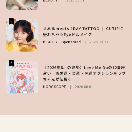
BEAUTY
2026.08.01
LIFESTYLE
LIFESTYLE
2026.07.30
2026.07.31
5
5
5
【夏ヘアのくずれ・うねりに】ヘアメイク夢
えみるmeets 1DAY TATTOO ｜ CUTIEに
【ALD1】グループの魅力＆素顔に迫る♡ 一
月直伝♡ ドライシャンプー「バティスト」
盛れちゃうEyeドルメイク
問一答をお届け！【sweet web独占】
を使ったプロ級スタイリング3選
BEAUTY
ENTERTAINMENT
Sponsored
2026.08.03
2026.08.03
BEAUTY
Sponsored
2026.07.03
6
6
6
【2026年8月の運勢】Love Me Doの12星座
【GU】夏の“主役級”アイテム決定！ヘルシ
【SNIDEL】長濱ねるとロマンティックトラ
占い｜恋愛運・金運・開運アクションをラブ
ー＆可愛すぎる「大人の肌見せ」トップス3
ッドな秋はじめ｜2026秋の新作コーデ4選
ちゃんが伝授♡
選
FASHION
Sponsored
2026.07.10
HOROSCOPE
FASHION
2026.07.19
2026.08.01