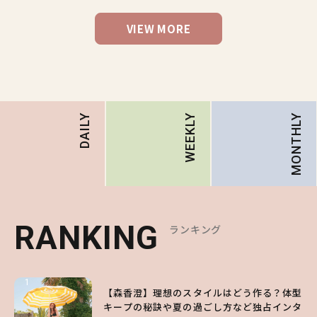
VIEW MORE
MONTHLY
DAILY
WEEKLY
RANKING
RANKING
RANKING
ランキング
ランキング
ランキング
1
1
1
【森香澄】理想のスタイルはどう作る？体型
【ハローキティ】がスシローと初コラボ♡
【SNIDEL】長濱ねるとロマンティックトラ
キープの秘訣や夏の過ごし方など独占インタ
第1弾の気になるメニュー＆限定グッズを総
ッドな秋はじめ｜2026秋の新作コーデ4選