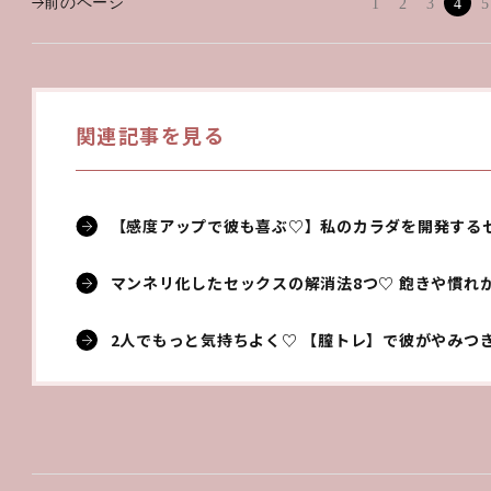
前のページ
1
2
3
4
5
関連記事を見る
【感度アップで彼も喜ぶ♡】私のカラダを開発する
マンネリ化したセックスの解消法8つ♡ 飽きや慣れ
2人でもっと気持ちよく♡ 【膣トレ】で彼がやみつ