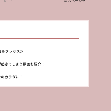
次のページ
6
7
セルフレッスン
が起きてしまう原因も紹介！
きのカラダに！