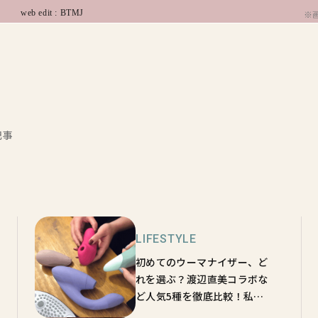
web edit : BTMJ
※
記事
LIFESTYLE
初めてのウーマナイザー、ど
れを選ぶ？渡辺直美コラボな
ど人気5種を徹底比較！私た
ちが欲しくなった1本は？