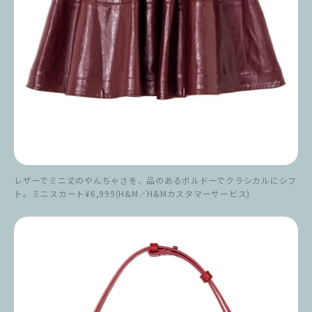
レザーでミニ丈のやんちゃさを、品のあるボルドーでクラシカルにシフ
ト。ミニスカート¥6,999(H&M／H&Mカスタマーサービス)