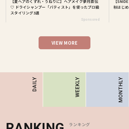
【夏ヘアのくずれ・うねりに】ヘアメイク夢月直伝
【SNI
♡ ドライシャンプー「バティスト」を使ったプロ級
秋はじめ
スタイリング3選
Sponsored
VIEW MORE
MONTHLY
DAILY
WEEKLY
RANKING
RANKING
RANKING
ランキング
ランキング
ランキング