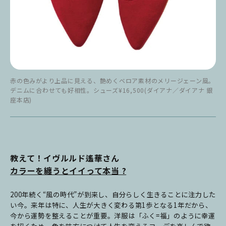
赤の色みがより上品に見える、艶めくベロア素材のメリージェーン風。
デニムに合わせても好相性。シューズ¥16,500(ダイアナ／ダイアナ 銀
座本店)
教えて！イヴルルド遙華さん
カラーを纏うとイイって本当 ?
200年続く“風の時代”が到来し、自分らしく生きることに注力した
い今。来年は特に、人生が大きく変わる第1歩となる1年だから、
今から運勢を整えることが重要。洋服は「ふく=福」のように幸運