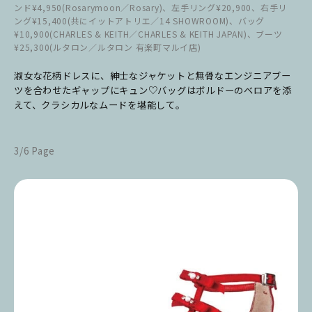
ンド¥4,950(Rosarymoon／Rosary)、左手リング¥20,900、右手リ
ング¥15,400(共にイットアトリエ／14 SHOWROOM)、バッグ
¥10,900(CHARLES & KEITH／CHARLES & KEITH JAPAN)、ブーツ
¥25,300(ルタロン／ルタロン 有楽町マルイ店)
淑女な花柄ドレスに、紳士なジャケットと無骨なエンジニアブー
ツを合わせたギャップにキュン♡バッグはボルドーのベロアを添
えて、クラシカルなムードを堪能して。
3/6 Page