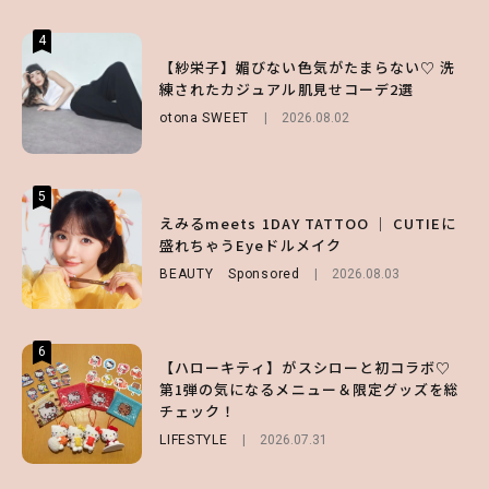
4
4
4
【齋藤飛鳥】人生初のロブに！「意外としっ
【夏ヘアのくずれ・うねりに】ヘアメイク夢
【紗栄子】媚びない色気がたまらない♡ 洗
くりくるし、すごく新鮮で心地いい」ヘアカ
月直伝♡ ドライシャンプー「バティスト」
練されたカジュアル肌見せコーデ2選
ットの様子を独占でお届け♡
を使ったプロ級スタイリング3選
otona SWEET
2026.08.02
ENTERTAINMENT
BEAUTY
Sponsored
2026.07.30
2026.07.03
5
5
5
【森香澄】理想のスタイルはどう作る？体型
【ハローキティ】がスシローと初コラボ♡
えみるmeets 1DAY TATTOO ｜ CUTIEに
キープの秘訣や夏の過ごし方など独占インタ
第1弾の気になるメニュー＆限定グッズを総
盛れちゃうEyeドルメイク
ビュー！
チェック！
BEAUTY
Sponsored
2026.08.03
ENTERTAINMENT
LIFESTYLE
2026.07.31
2026.07.31
6
6
6
【ハローキティ】がスシローと初コラボ♡
【GU】夏の“主役級”アイテム決定！ヘルシ
【SNIDEL】長濱ねるとロマンティックトラ
第1弾の気になるメニュー＆限定グッズを総
ー＆可愛すぎる「大人の肌見せ」トップス3
ッドな秋はじめ｜2026秋の新作コーデ4選
チェック！
選
FASHION
Sponsored
2026.07.10
LIFESTYLE
FASHION
2026.07.19
2026.07.31