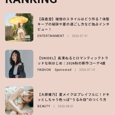
1
1
1
【森香澄】理想のスタイルはどう作る？体型
【ハローキティ】がスシローと初コラボ♡
【SNIDEL】長濱ねるとロマンティックトラ
キープの秘訣や夏の過ごし方など独占インタ
第1弾の気になるメニュー＆限定グッズを総
ッドな秋はじめ｜2026秋の新作コーデ4選
ビュー！
チェック！
FASHION
Sponsored
2026.07.10
ENTERTAINMENT
LIFESTYLE
2026.07.31
2026.07.31
2
2
2
【付録】総柄ハローキティが可愛すぎ♡ 紀
【SNIDEL】長濱ねるとロマンティックトラ
【大原優乃】夏メイクはプレイフルに！ドキ
ノ国屋コラボの“優秀保冷バッグ”は夏の強
ッドな秋はじめ｜2026秋の新作コーデ4選
ッとしちゃう色っぽ“うるみ目”のつくり方
い味方！【オトナミューズ9月号増刊】
FASHION
BEAUTY
Sponsored
2026.08.01
2026.07.10
FUROKU
2026.07.12
3
3
3
【スタバ】約160通りのカスタマイズができ
【谷まりあ】夏は“シアースカート”でさり
【大原優乃】夏メイクはプレイフルに！ドキ
る⁉ 39店舗限定『My フルーツ³ フラペチー
げなく肌見せ！透け感のニュアンスを楽しめ
ッとしちゃう色っぽ“うるみ目”のつくり方
ノ®』を徹底レポ♡
るマストハブアイテム4選
BEAUTY
2026.08.01
LIFESTYLE
FASHION
2026.07.19
2026.07.30