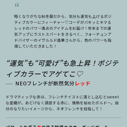
暗くなりがちな秋冬服だから、気分も運気も上げるポジ
ティブカラーにフィーチャー♡コーデがバキッとキマる
レッドのパワー満点のアイテムをお届け！
年末までの運
気アップにラストスパートをきるべく、フォーチュンア
ドバイザーのイヴルルド遙華さんから、色のパワーも指
南していただきました！
“運気”も“可愛げ”も急上昇！ポジテ
ィブカラーでアゲてこ♡
NEOフレンチが断然気分
レッド
ドラマティックな赤は、フレンチテイストに落とし込むとsweet
な愛嬌が。あどけなく誘惑する赤に、情熱を秘めたボルドー。自
分のなりたいイメージから、ネオフレンチを目指して！