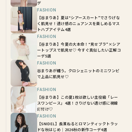
デ
FASHION
【谷まりあ】夏は“シアースカート”でさりげな
く肌見せ！透け感のニュアンスを楽しめるマス
トハブアイテム4選
FASHION
【谷まりあ】今夏の大本命！“見せブラ”×シア
ートップスで肌見せ♡ 今すぐ真似したい正解コ
ーデ5選
FASHION
谷まりあが纏う。クロシェニットのミニワンピ
で上品に肌見せ♡
FASHION
【谷まりあ】この夏1枚は欲しい主役級「レー
スワンピース」4選！さりげない透け感に視線
釘付け♡
FASHION
【SNIDEL】長濱ねるとロマンティックトラッ
ドな秋はじめ｜2026秋の新作コーデ4選