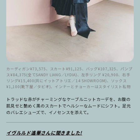
カーディガン¥73,575、スカート¥91,125、バッグ¥107,325、パンプ
ス¥84,375(全てSANDY LIANG／LYDIA)、左手リング ¥20,900、右手
リング¥15,400(共にイットアトリエ／14 SHOWROOM)、ソックス
¥1,100(靴下屋／タビオ)、インナーとチョーカーはスタイリスト私物
トラッドな赤がチャーミングなケーブルニットカーデを、お腹の
肌見せと艶めく黒のスカートでヘルシーなムードにシフト。足元
のバレエシューズで、イノセンスを添えて。
イヴルルド遙華さんに聞きました!