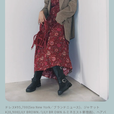
ドレス¥95,700(Sea New York／ブランドニュース)、ジャケット
¥20,900(LILY BROWN／LILY BR OWN ルミネエスト新宿店)、ヘアバ