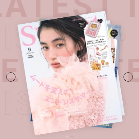
ATEST I
T ISSUE
E・
LATE
T ISSUE