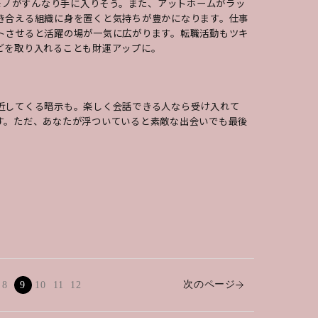
いモノがすんなり手に入りそう。また、アットホームがラッ
き合える組織に身を置くと気持ちが豊かになります。仕事
トさせると活躍の場が一気に広がります。転職活動もツキ
どを取り入れることも財運アップに。
近してくる暗示も。楽しく会話できる人なら受け入れて
す。ただ、あなたが浮ついていると素敵な出会いでも最後
次のページ
8
9
10
11
12