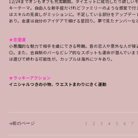
12/24までオンもオフも充実期間。ダイエットに成功したり欲し
キーテーマ。自由人な射手座だけれどファミリーのような感覚で付
はスキルの見直しがミッションに。不足している部分をアップデー
あり。金運は自分のアイデアで稼げる星回り。夢で見たナンバーな
★恋愛運
小悪魔的な魅力で相手を虜にできる時期。昔の恋人や意外な人が接
◎。また、会員制のバーなどレア的なスポットも運命が潜んでいま
は遊びで終わる可能性が。カップルは海外にツキあり。
★ラッキーアクション
イニシャルつきの小物、ウエストまわりにきく運動
前のページ
1
2
3
4
5
6
7