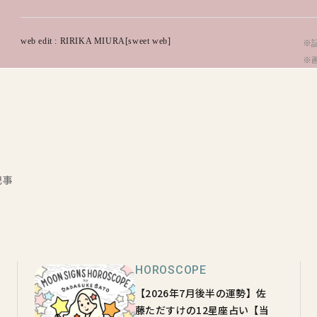
web edit : RIRIKA MIURA[sweet web]
※記
※
記事
HOROSCOPE
【2026年7月後半の運勢】佐
藤ただすけの12星座占い【当