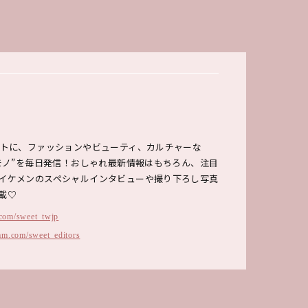
ットに、ファッションやビューティ、カルチャーな
のモノ”を毎日発信！おしゃれ最新情報はもちろん、注目
イケメンのスペシャルインタビューや撮り下ろし写真
載♡
r.com/sweet_twjp
am.com/sweet_editors