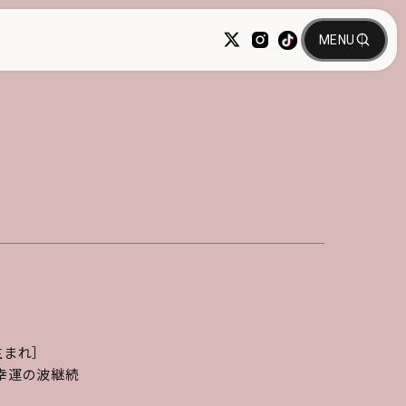
21生まれ］
幸運の波継続