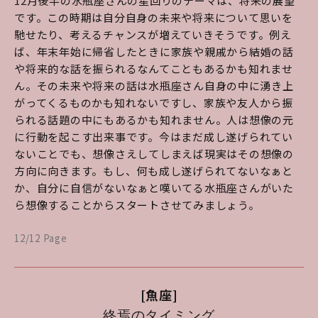
12月後半の水瓶座さんの星回りのテーマは、将来の展望
です。この時期は自分自身の未来や将来について思いを
馳せたり、考えるチャンスが増えていきそうです。例え
ば、年末年始に帰省したときに家族や親戚から結婚の話
や将来的な話を振られるなんてこともあるかも知れませ
ん。その未来や将来の話は水瓶座さん自身の中に湧き上
がってくるものかも知れないですし、家族や友人から振
られる話題の中にもあるかも知れません。人は想像の元
に行動を起こす出来事です。今はまだ成し遂げられてい
ないことでも、想像さえしてしまえば現実はその想像の
方向に向きます。もし、何も成し遂げられてないなぁと
か、自分に自信がないなぁと嘆いてる水瓶座さんがいた
ら想像することからスタートさせてみましょう。
12/12 Page
[魚座]
終焉のタイミング