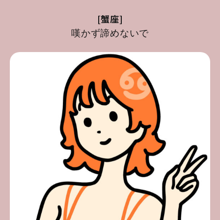
[蟹座]
嘆かず諦めないで