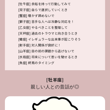
[牡牛座]
余裕を持って行動してみて
[双子座]
自らで選択していくとき
[蟹座]
嘆かず諦めないで
[獅子座]
苦手な人へは冷静な対応を！
[乙女座]
やるべきことを整理して
[天秤座]
過去のトラウマと向き合うとき
[蠍座]
イレギュラーな出来事が起こりそう
[射手座]
対人関係が良好に！
[山羊座]
目の前の課題から逃げないで
[水瓶座]
将来について思いを馳せるとき
[魚座]
終焉のタイミング
[牡羊座]
親しい人との昔話が◎