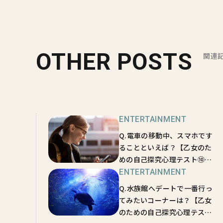
OTHER POSTS
関連
ENTERTAINMENT
Q.電車の移動中、スマホです
ることといえば？【乙女のた
めの自己探究心理テスト⑩】
あなたの恋愛マメ度がわか
ENTERTAINMENT
る！
Q.水族館へデートで一番行っ
てみたいコーナーは？【乙女
のための自己探究心理テスト