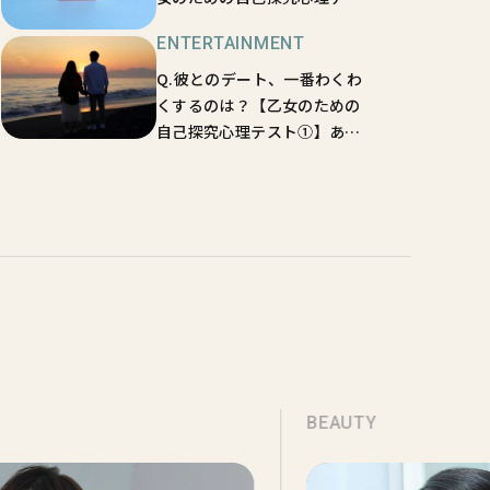
ト④】結婚相手と出会ってい
ENTERTAINMENT
るかも！？
Q.彼とのデート、一番わくわ
くするのは？【乙女のための
自己探究心理テスト①】あな
たのセックス、何重視かがわ
かる♡
BEAUTY