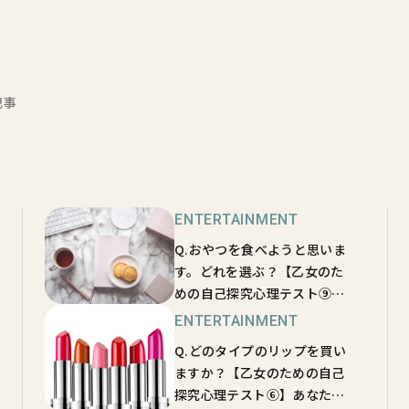
記事
ENTERTAINMENT
Q.おやつを食べようと思いま
す。どれを選ぶ？【乙女のた
めの自己探究心理テスト⑨】
年上の男性からの好かれ度が
ENTERTAINMENT
わかる！
Q.どのタイプのリップを買い
ますか？【乙女のための自己
探究心理テスト⑥】あなたの