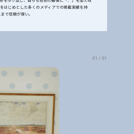
断を作り出し、自らも名前の最後に「．」を加え改
誌をはじめとした多くのメディアでの掲載実績を持
にまで信頼が厚い。
01
/
01