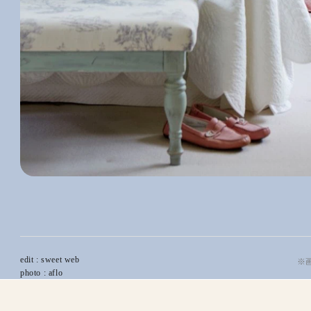
edit : sweet web
※
photo : aflo