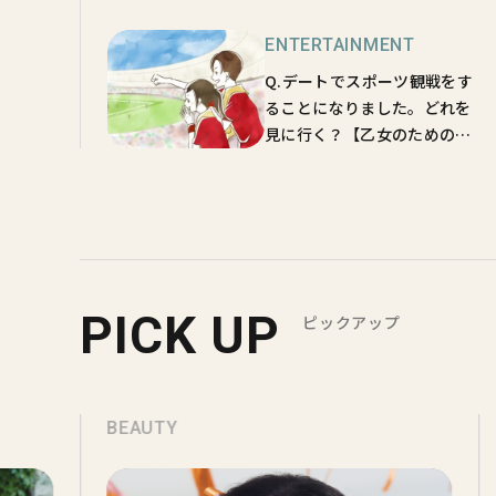
⑦】あなたのセックスアピー
ル度は？
ENTERTAINMENT
Q.デートでスポーツ観戦をす
ることになりました。どれを
見に行く？【乙女のための自
己探究心理テスト③】あなた
にふさわしい結婚相手、どん
な人？
PICK UP
ピックアップ
BEAUTY