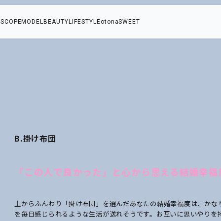
SCOPE
MODEL
BEAUTY
LIFESTYLE
otonaSWEET
え
B.掛け布団
を
究
「この人で良かった」と心から思える結婚幸福度
幸
上からふんわり「掛け布団」を選んだあなたの結婚幸福度は、かな
を毎日感じられるような生活が送れそうです。お互いに思いやりを