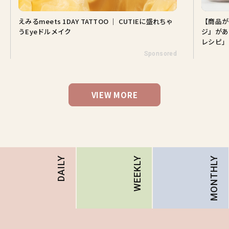
1DAY TATTOO ｜ CUTIEに盛れちゃ
【商品が当たる♡】この肌で
イク
ジ』があるから。山田涼介さ
レシピ」
Sponsored
VIEW MORE
MONTHLY
DAILY
WEEKLY