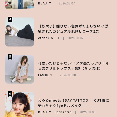
BEAUTY
LIFESTYLE
FASHION
2026.08.07
2026.07.19
2026.07.31
4
4
4
【ハローキティ】がスシローと初コラボ♡
【紗栄子】媚びない色気がたまらない♡ 洗
【SNIDEL】長濱ねるとロマンティックトラ
第1弾の気になるメニュー＆限定グッズを総
練されたカジュアル肌見せコーデ2選
ッドな秋はじめ｜2026秋の新作コーデ4選
チェック！
otona SWEET
FASHION
Sponsored
2026.08.02
2026.07.10
LIFESTYLE
2026.07.31
5
5
5
【夏ヘアのくずれ・うねりに】ヘアメイク夢
可愛いだけじゃない♡ ヌケ感たっぷり「今
【ALD1】グループの魅力＆素顔に迫る♡ 一
月直伝♡ ドライシャンプー「バティスト」
っぽフリルトップス」5選【ちぃぽぽ】
問一答をお届け！【sweet web独占】
を使ったプロ級スタイリング3選
FASHION
ENTERTAINMENT
2026.08.08
2026.08.03
BEAUTY
Sponsored
2026.07.03
6
6
6
【GU】夏の“主役級”アイテム決定！ヘルシ
えみるmeets 1DAY TATTOO ｜ CUTIEに
【庄司浩平】初デートの勝負服は？夏の思い
ー＆可愛すぎる「大人の肌見せ」トップス3
盛れちゃうEyeドルメイク
出や最近のハマりものを深掘り
選
BEAUTY
ENTERTAINMENT
Sponsored
2026.08.08
2026.08.03
FASHION
2026.07.19