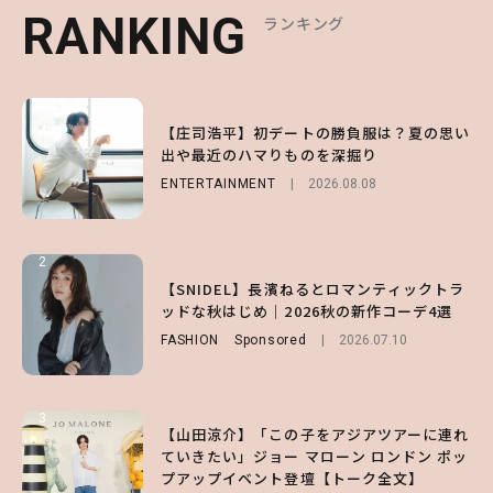
RANKING
RANKING
RANKING
ランキング
ランキング
ランキング
1
1
1
【庄司浩平】初デートの勝負服は？夏の思い
【大原優乃】夏メイクはプレイフルに！ドキ
【SNIDEL】長濱ねるとロマンティックトラ
出や最近のハマりものを深掘り
ッとしちゃう色っぽ“うるみ目”のつくり方
ッドな秋はじめ｜2026秋の新作コーデ4選
ENTERTAINMENT
BEAUTY
FASHION
Sponsored
2026.08.01
2026.08.08
2026.07.10
2
2
2
【森香澄】理想のスタイルはどう作る？体型
【付録】総柄ハローキティが可愛すぎ♡ 紀
【SNIDEL】長濱ねるとロマンティックトラ
キープの秘訣や夏の過ごし方など独占インタ
ノ国屋コラボの“優秀保冷バッグ”は夏の強
ッドな秋はじめ｜2026秋の新作コーデ4選
ビュー！
い味方！【オトナミューズ9月号増刊】
FASHION
Sponsored
2026.07.10
ENTERTAINMENT
FUROKU
2026.07.12
2026.07.31
3
3
3
【山田涼介】「この子をアジアツアーに連れ
【ハローキティ】がスシローと初コラボ♡
【谷まりあ】夏は“シアースカート”でさり
ていきたい」ジョー マローン ロンドン ポッ
第1弾の気になるメニュー＆限定グッズを総
げなく肌見せ！透け感のニュアンスを楽しめ
プアップイベント登壇【トーク全文】
チェック！
るマストハブアイテム4選