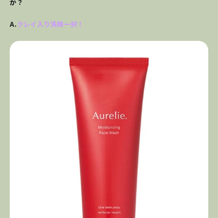
か？
A.
クレイ入り洗顔一択！