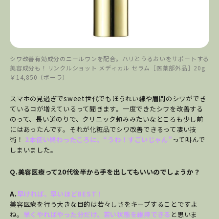
シワ改善有効成分のニールワンを配合。ハリとうるおいをサポートする
美容成分も！リンクルショット メディカル セラム［医薬部外品］20g
￥14,850（ポーラ）
スマホの見過ぎでsweet世代でもほうれい線や眉間のシワができ
ているコが増えているって聞きます。一度できたシワを改善する
のって、長い道のりで、クリニック頼みみたいなところも少し前
にはあったんです。それが化粧品でシワ改善できるって凄い技
術！
2本使い終わったころに、“うわ！すごいじゃん”
って叫んで
しまいました。
Q.美容医療って20代後半から手を出してもいいのでしょうか？
A.
早ければ、早いほどBEST！
美容医療を行う大きな目的は若々しさをキープすることですよ
ね。
早くやればやった分だけ、若い状態を維持できる
と思いま