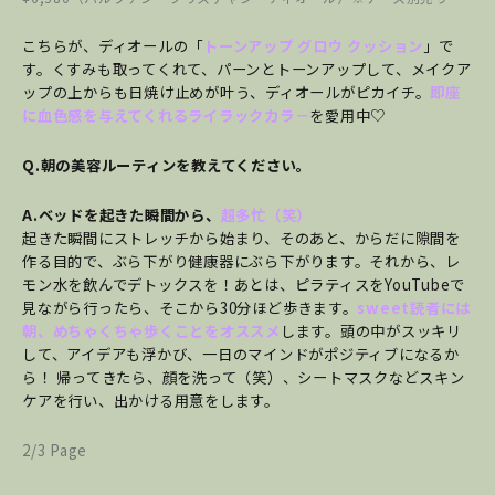
こちらが、ディオールの「
トーンアップ グロウ クッション
」で
す。くすみも取ってくれて、パーンとトーンアップして、メイクア
ップの上からも日焼け止めが叶う、ディオールがピカイチ。
即座
に血色感を与えてくれるライラックカラ－
を愛用中♡
Q.朝の美容ルーティンを教えてください。
A.ベッドを起きた瞬間から、
超多忙（笑）
起きた瞬間にストレッチから始まり、そのあと、からだに隙間を
作る目的で、ぶら下がり健康器にぶら下がります。それから、レ
モン水を飲んでデトックスを！あとは、ピラティスをYouTubeで
見ながら行ったら、そこから30分ほど歩きます。
sweet読者には
朝、めちゃくちゃ歩くことをオススメ
します。頭の中がスッキリ
して、アイデアも浮かび、一日のマインドがポジティブになるか
ら！ 帰ってきたら、顔を洗って（笑）、シートマスクなどスキン
ケアを行い、出かける用意をします。
2/3 Page