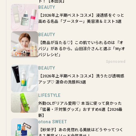
ト！【本田翼】
BEAUTY
【2026年上半期ベストコスメ】浸透感をぐっと
高める名品「ブースター」美容液＆ミスト3選
BEAUTY
【商品が当たる♡】この肌でいられるのは『オ
バジ』があるから。山田涼介さんと選ぶ「Myオ
バジレシピ」
Sponsored
BEAUTY
【2026年上半期ベストコスメ】洗うたび透明感
アップ♡ 運命の洗顔料3選
LIFESTYLE
外勤OLがリアル愛用♡ 本当に使って良かった
「猛暑・汗対策グッズ」おすすめ6選【2026最
新】
otona SWEET
【紗栄子】あの見惚れる美貌はどうやってつく
る？美容メソッド全部見せ！