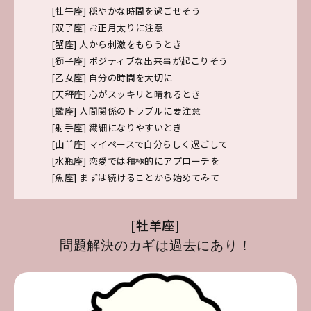
[牡牛座]
穏やかな時間を過ごせそう
[双子座]
お正月太りに注意
[蟹座]
人から刺激をもらうとき
[獅子座]
ポジティブな出来事が起こりそう
[乙女座]
自分の時間を大切に
[天秤座]
心がスッキリと晴れるとき
[蠍座]
人間関係のトラブルに要注意
[射手座]
繊細になりやすいとき
[山羊座]
マイペースで自分らしく過ごして
[水瓶座]
恋愛では積極的にアプローチを
[魚座]
まずは続けることから始めてみて
[牡羊座]
問題解決のカギは過去にあり！