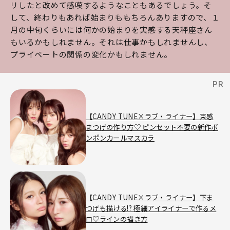
リしたと改めて感嘆するようなこともあるでしょう。そ
して、終わりもあれば始まりももちろんありますので、１
月の中旬くらいには何かの始まりを実感する天秤座さん
もいるかもしれません。それは仕事かもしれませんし、
プライベートの関係の変化かもしれません。
【CANDY TUNE×ラブ・ライナー】束感
まつげの作り方♡ ピンセット不要の新作ポ
ンポンカールマスカラ
【CANDY TUNE×ラブ・ライナー】下ま
つげも描ける!? 極細アイライナーで作るメ
ロ♡ラインの描き方