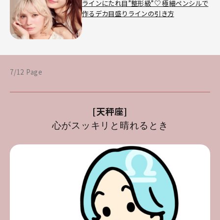
ラインにたれ目”整形級”♡ 極細ペンシルで
作るデカ目盛りラインの引き方
7/12 Page
[天秤座]
心がスッキリと晴れるとき