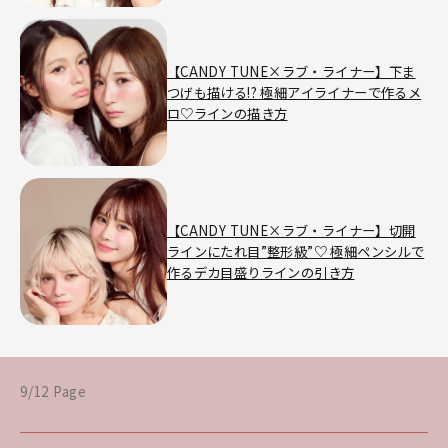
【CANDY TUNE×ラブ・ライナー】下ま
つげも描ける!? 極細アイライナーで作るメ
ロ♡ラインの描き方
【CANDY TUNE×ラブ・ライナー】切開
ラインにたれ目”整形級”♡ 極細ペンシルで
作るデカ目盛りラインの引き方
9/12 Page