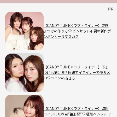
【CANDY TUNE×ラブ・ライナー】束感
まつげの作り方♡ ピンセット不要の新作ポ
ンポンカールマスカラ
【CANDY TUNE×ラブ・ライナー】下ま
つげも描ける!? 極細アイライナーで作るメ
ロ♡ラインの描き方
【CANDY TUNE×ラブ・ライナー】切開
ラインにたれ目”整形級”♡ 極細ペンシルで