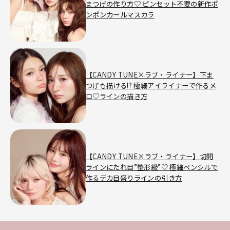
まつげの作り方♡ ピンセット不要の新作ポ
ンポンカールマスカラ
【CANDY TUNE×ラブ・ライナー】下ま
つげも描ける!? 極細アイライナーで作るメ
ロ♡ラインの描き方
【CANDY TUNE×ラブ・ライナー】切開
ラインにたれ目”整形級”♡ 極細ペンシルで
作るデカ目盛りラインの引き方