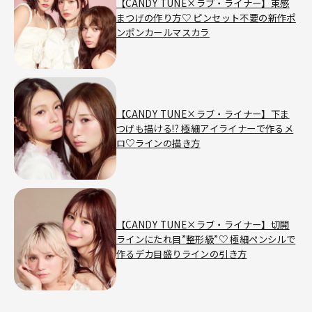
【CANDY TUNE×ラブ・ライナー】束感
まつげの作り方♡ ピンセット不要の新作ポ
ンポンカールマスカラ
【CANDY TUNE×ラブ・ライナー】下ま
つげも描ける!? 極細アイライナーで作るメ
ロ♡ラインの描き方
【CANDY TUNE×ラブ・ライナー】切開
ラインにたれ目”整形級”♡ 極細ペンシルで
作るデカ目盛りラインの引き方