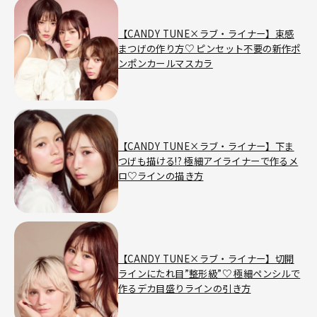
【CANDY TUNE×ラブ・ライナー】束感
まつげの作り方♡ ピンセット不要の新作ポ
ンポンカールマスカラ
【CANDY TUNE×ラブ・ライナー】下ま
つげも描ける!? 極細アイライナーで作るメ
ロ♡ラインの描き方
【CANDY TUNE×ラブ・ライナー】切開
ラインにたれ目”整形級”♡ 極細ペンシルで
作るデカ目盛りラインの引き方