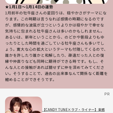
★1月1日～1月14日の運勢
1月前半の牡牛座さんの星回りは、穏やかさがテーマにな
ります。この時期は言うなれば感情の時期になるのです
が、感情的な波風が立つというよりかは穏やかで幸せな
気持ちに包まれる牡牛座さんは多いのかもしれません。
あるいは、新年ということから、のどかや普段よりもゆ
ったりとした時間を過ごしている牡牛座さんも多いでし
ょう。寛大な心の拡大というテーマも付随してくるので、
誰かを許したり誰かと和解したり、疎遠だった人との復
縁や仲直りなども同時に期待ができる時です。もし、そ
んな人との接触があれば臆せずに仲を深めてみてくださ
い。そうすることで、過去の出来事なんて関係なく距離を
縮めることができそうです。
【CANDY TUNE×ラブ・ライナー】束感