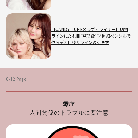
【CANDY TUNE×ラブ・ライナー】切開
ラインにたれ目”整形級”♡ 極細ペンシルで
作るデカ目盛りラインの引き方
8/12 Page
[蠍座]
人間関係のトラブルに要注意