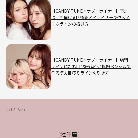
【CANDY TUNE×ラブ・ライナー】下ま
つげも描ける!? 極細アイライナーで作るメ
ロ♡ラインの描き方
【CANDY TUNE×ラブ・ライナー】切開
ラインにたれ目”整形級”♡ 極細ペンシルで
作るデカ目盛りラインの引き方
2/12 Page
[牡牛座]