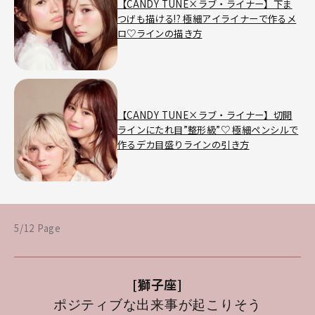
【CANDY TUNE×ラブ・ライナー】下ま
つげも描ける!? 極細アイライナーで作るメ
ロ♡ラインの描き方
【CANDY TUNE×ラブ・ライナー】切開
ラインにたれ目”整形級”♡ 極細ペンシルで
作るデカ目盛りラインの引き方
5/12 Page
[獅子座]
ポジティブな出来事が起こりそう