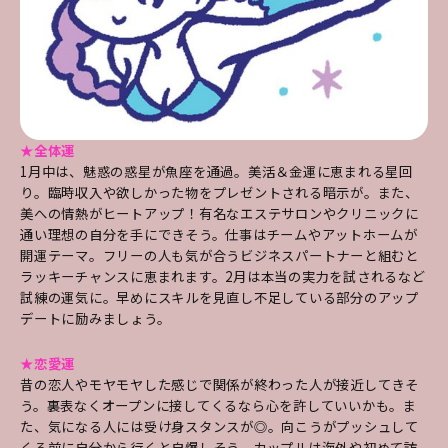
★全体運
1月中は、魅惑の惑星が魚座を通過。美活＆金運に恵まれる星回
り。臨時収入や欲しかった物をプレゼントされる暗示が。また、
美への情熱がヒートアップ！有名なエステサロンやクリニックに
通い理想の自分を手にできそう。仕事はチームやアットホームが
開運テーマ。フリーの人も気が合うビジネスパートナーと組むと
ラッキーチャンスに恵まれます。2月は本当の実力を試されるなど
試練の運気に。早めにスキルを見直し不足している部分のアップ
デートに励みましょう。
★恋愛運
昔の恋人やモヤモヤした感じで関係が終わった人が接近してきそ
う。裏表なくオープンに接してくるなら心を許していいかも。ま
た、気になる人には受け身スタンスが◎。向こうがプッシュして
くる前に自分から行くと自爆しそう。カップルは海外や初めて訪