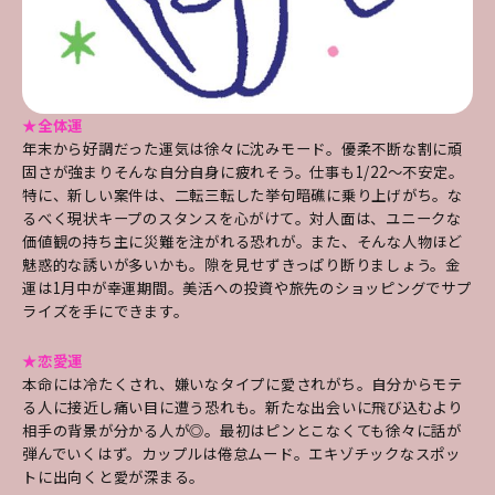
★全体運
年末から好調だった運気は徐々に沈みモード。優柔不断な割に頑
固さが強まりそんな自分自身に疲れそう。仕事も1/22～不安定。
特に、新しい案件は、二転三転した挙句暗礁に乗り上げがち。な
るべく現状キープのスタンスを心がけて。対人面は、ユニークな
価値観の持ち主に災難を注がれる恐れが。また、そんな人物ほど
魅惑的な誘いが多いかも。隙を見せずきっぱり断りましょう。金
運は1月中が幸運期間。美活への投資や旅先のショッピングでサプ
ライズを手にできます。
★恋愛運
本命には冷たくされ、嫌いなタイプに愛されがち。自分からモテ
る人に接近し痛い目に遭う恐れも。新たな出会いに飛び込むより
相手の背景が分かる人が◎。最初はピンとこなくても徐々に話が
弾んでいくはず。カップルは倦怠ムード。エキゾチックなスポッ
トに出向くと愛が深まる。