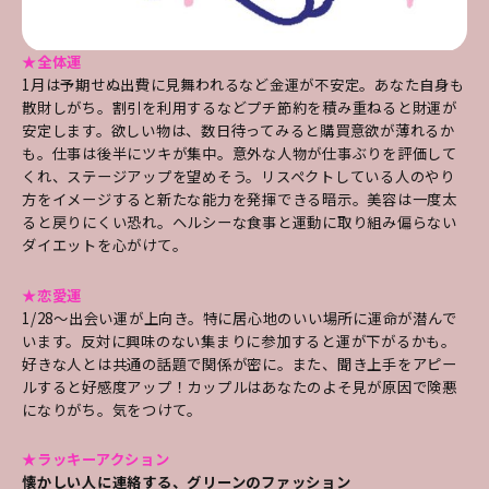
★全体運
1月は予期せぬ出費に見舞われるなど金運が不安定。あなた自身も
散財しがち。割引を利用するなどプチ節約を積み重ねると財運が
安定します。欲しい物は、数日待ってみると購買意欲が薄れるか
も。仕事は後半にツキが集中。意外な人物が仕事ぶりを評価して
くれ、ステージアップを望めそう。リスペクトしている人のやり
方をイメージすると新たな能力を発揮できる暗示。美容は一度太
ると戻りにくい恐れ。ヘルシーな食事と運動に取り組み偏らない
ダイエットを心がけて。
★恋愛運
1/28～出会い運が上向き。特に居心地のいい場所に運命が潜んで
います。反対に興味のない集まりに参加すると運が下がるかも。
好きな人とは共通の話題で関係が密に。また、聞き上手をアピー
ルすると好感度アップ！カップルはあなたのよそ見が原因で険悪
になりがち。気をつけて。
★ラッキーアクション
懐かしい人に連絡する、グリーンのファッション