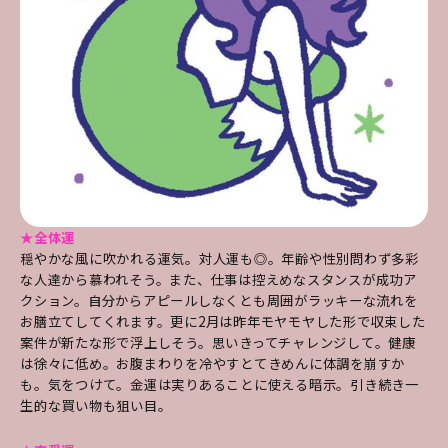
★全体運
穏やかな風に吹かれる運気。対人運も◎。年齢や性別問わず多彩
な人達から慕われそう。また、仕事は控えめなスタンスが成功ア
クション。自分からアピールしなくとも周囲がラッキーな流れを
お膳立てしてくれます。更に2月は昨年モヤモヤした形で収束した
案件が新たな形で浮上しそう。思いきってチャレンジして。健康
は徐々に低め。お腹まわりを冷やすとてきめんに体調を崩すか
も。気をつけて。金運は実りあることに使える暗示。引き続き一
生的な買い物も狙い目。