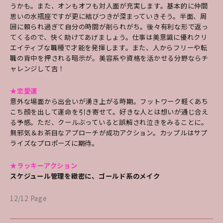
うかも。また、オンもオフも対人面が充実します。基本的に仲間
思いの水瓶座ですが更に結びつきが深まっていきそう。半面、周
囲に頼られ過ぎて自分の時間が削られがち。後々有利な形で返っ
てくるので、快く助けてあげましょう。仕事は美意識に優れクリ
エイティブな職種で才能を発揮します。また、人からフリーや転
職の背中を押される暗示が。美容系や資格を活かせる分野ならチ
ャレンジして吉！
★恋愛運
意外な場面から出会いが湧き上がる時期。フットワーク軽くあち
こち顔を出して運命を引き寄せて。好きな人とは想いが通じ合え
る予感。ただ、クールぶっていると誤解され泣きをみることに。
無邪気＆お茶目なアプローチが成功アクション。カップルはサプ
ライズなプロポーズに期待。
★ラッキーアクション
スケジュール管理を緻密に、ゴールド系のメイク
12/12 Page