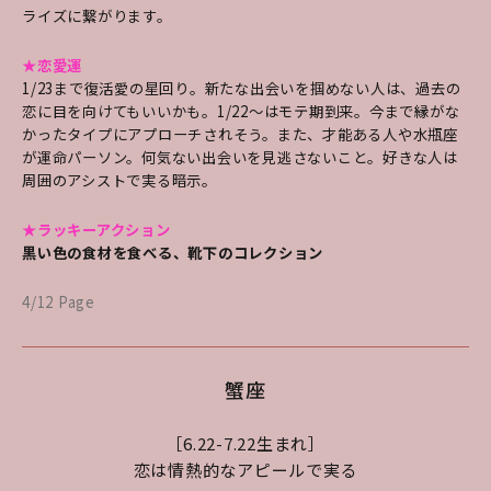
ライズに繋がります。
★恋愛運
1/23まで復活愛の星回り。新たな出会いを掴めない人は、過去の
恋に目を向けてもいいかも。1/22～はモテ期到来。今まで縁がな
かったタイプにアプローチされそう。また、才能ある人や水瓶座
が運命パーソン。何気ない出会いを見逃さないこと。好きな人は
周囲のアシストで実る暗示。
★ラッキーアクション
黒い色の食材を食べる、靴下のコレクション
4/12 Page
蟹座
［6.22-7.22生まれ］
恋は情熱的なアピールで実る