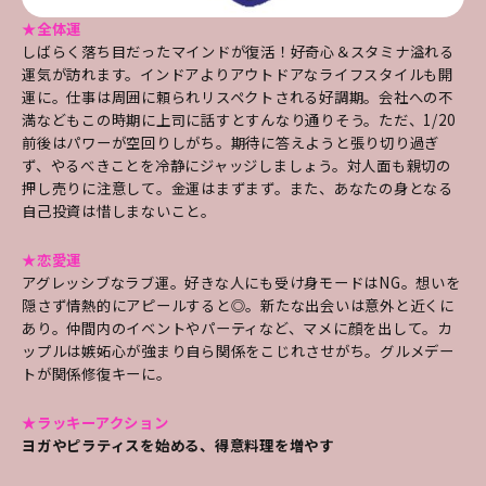
★全体運
しばらく落ち目だったマインドが復活！好奇心＆スタミナ溢れる
運気が訪れます。インドアよりアウトドアなライフスタイルも開
運に。仕事は周囲に頼られリスペクトされる好調期。会社への不
満などもこの時期に上司に話すとすんなり通りそう。ただ、1/20
前後はパワーが空回りしがち。期待に答えようと張り切り過ぎ
ず、やるべきことを冷静にジャッジしましょう。対人面も親切の
押し売りに注意して。金運はまずまず。また、あなたの身となる
自己投資は惜しまないこと。
★恋愛運
アグレッシブなラブ運。好きな人にも受け身モードはNG。想いを
隠さず情熱的にアピールすると◎。新たな出会いは意外と近くに
あり。仲間内のイベントやパーティなど、マメに顔を出して。カ
ップルは嫉妬心が強まり自ら関係をこじれさせがち。グルメデー
トが関係修復キーに。
★ラッキーアクション
ヨガやピラティスを始める、得意料理を増やす