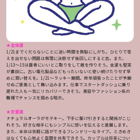
★全体運
1/21までくだらないことに迷い時間を無駄にしがち。ひとりで答
えを出せない問題は無理に決断せず後回しにすると吉。また、
1/13～15は露骨にいいとこ取りをして敵を作りそう。金運も堅実
が裏目に。古い電化製品などもったいないと使い続けたりせず早
めに買い替えを。1/21～ラッキー期間。昨年頑張ったことが予期
せぬご褒美として舞い込みます。仕事でスタートダッシュに乗り
遅れた人も一気にリカバリーできそう。美容やファッション系の
職種でチャンスを掴める暗示。
★恋愛運
ナチュラルオーラがモテキー。下手に駆け引きすると関係がこじ
れそう。好きな相手にもシンプルに想いを伝えると進展します。
また、本命は気軽に話ができるフレンドリーなタイプ。ときめき
はなくても心地よく空間を共有できそう。カップルは将来につい