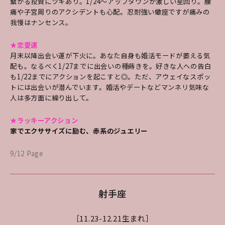
繋がる投資にツキあり。1/24～アップダウンが激しい星回り。腰
痛や子宮周りのアクシデントも心配。忍耐強い蠍座ですが痛みの
我慢はナンセンス。
★恋愛運
月末以降出会い運が下火に。あなた自身も婚活モードが萎える気
配も。なるべく1/27までに出会いの種蒔きを。好きな人への告白
も1/22までにアクションを起こすと◎。ただ、アウェイなスポッ
トには出会いが潜んでいます。婚活やデートなどマンネリ気味な
人は多方面に繰り出して。
★ラッキーアクション
家でエクササイズに励む、赤系のジュエリー
9/12 Page
射手座
［11.23-12.21生まれ］