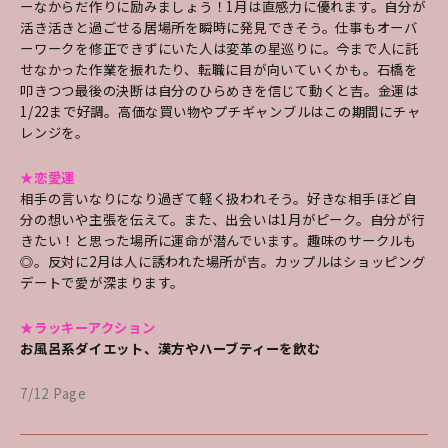
ーなからだ作りに励みましょう！1月は直感力に優れます。自分が
活き活きと過ごせる居場所を瞬時に発見できそう。仕事もオーバ
ーワークを修正できずにいた人は変革の星巡りに。今まで人に託
せなかった作業を振れたり、転職に目が向いていくかも。石橋を
叩きつつ最後の決断は自分のひらめきを信じて動くと吉。金運は
1/22まで好調。高価な買い物やプチギャンブルはこの期間にチャ
レンジを。
★恋愛運
相手の言いなりになり過ぎて軽く扱われそう。好きな相手ほど自
分の想いや主張を伝えて。また、出会いは1月がピーク。自分が行
きたい！と思った場所に運命が潜んでいます。趣味のサークルも
◎。反対に2月は人に誘われた場所が吉。カップルはショッピング
デートで愛が深まります。
★ラッキーアクション
お風呂系ダイエット、漢方やハーブティーを飲む
7/12 Page