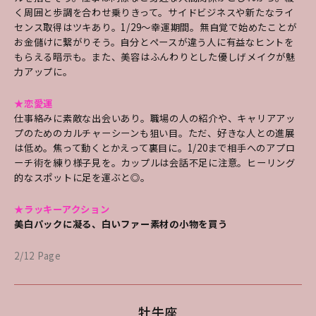
く周囲と歩調を合わせ乗りきって。サイドビジネスや新たなライ
センス取得はツキあり。1/29～幸運期間。無自覚で始めたことが
お金儲けに繋がりそう。自分とペースが違う人に有益なヒントを
もらえる暗示も。また、美容はふんわりとした優しげメイクが魅
力アップに。
★恋愛運
仕事絡みに素敵な出会いあり。職場の人の紹介や、キャリアアッ
プのためのカルチャーシーンも狙い目。ただ、好きな人との進展
は低め。焦って動くとかえって裏目に。1/20まで相手へのアプロ
ーチ術を練り様子見を。カップルは会話不足に注意。ヒーリング
的なスポットに足を運ぶと◎。
★ラッキーアクション
美白パックに凝る、白いファー素材の小物を買う
2/12 Page
牡牛座