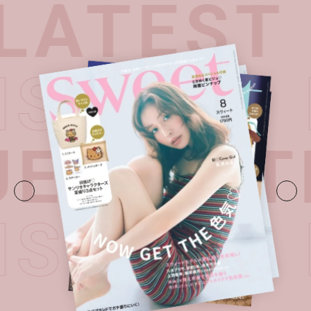
ATEST 
 ISSUE
UE・
LAT
 ISSUE