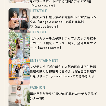
をパワースポットにする‟開運”アイデア5選
【sweet lovers】
LIFESTYLE
【新大久保】推し活の新定番!? K-POP衣装レン
タル「stage A closet」で韓ドル体験
♡【sweet lovers】
LIFESTYLE
【シンガポール女子旅】ラッフルズホテルにホ
ーカー！「観光・グルメ・映え」全部乗せツア
ー♡【sweet lovers】
ENTERTAINMENT
フジテレビ『ぽかぽか』人気の理由は？生放送
番組の魅力と視聴者に支持される独自の番組作
りをリサーチ【sweet loversのときめきくらぶ
vol.8】
FASHION
華奢見えが叶う♡ 骨格的肌見せコーデ＆名品イ
ンナー7選