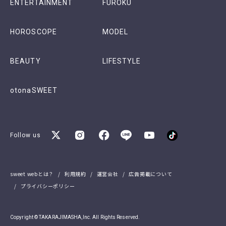
ENTERTAINMENT
FUROKU
HOROSCOPE
MODEL
BEAUTY
LIFESTYLE
otonaSWEET
Follow us
sweet webとは？
利用規約
運営会社
広告掲載について
プライバシーポリシー
Copyright © TAKARAJIMASHA,Inc. All Rights Reserved.