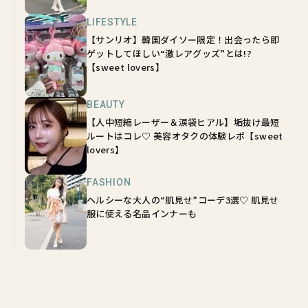
LIFESTYLE
【サンリオ】韓国ダイソー限定！出会ったら即
ゲットしてほしい“激レアグッズ”とは!?
【sweet lovers】
BEAUTY
【人中短縮レーザー＆涙袋ヒアル】垢抜け最短
ルートはコレ♡ 美容オタクの体験レポ【sweet
lovers】
FASHION
ヘルシーな大人の“肌見せ”コーデ3選♡ 肌見せ
服に使える名品インナーも