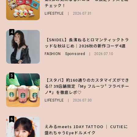
チェック！
ノ®』を徹底レポ♡
るマストハブアイテム4選
LIFESTYLE
LIFESTYLE
FASHION
2026.07.19
2026.07.31
2026.07.30
4
4
4
【夏ヘアのくずれ・うねりに】ヘアメイク夢
【SNIDEL】長濱ねるとロマンティックトラ
【大原優乃】夏メイクはプレイフルに！ドキ
月直伝♡ ドライシャンプー「バティスト」
ッドな秋はじめ｜2026秋の新作コーデ4選
ッとしちゃう色っぽ“うるみ目”のつくり方
を使ったプロ級スタイリング3選
FASHION
BEAUTY
Sponsored
2026.08.01
2026.07.10
BEAUTY
Sponsored
2026.07.03
5
5
5
【スタバ】約160通りのカスタマイズができ
【ハローキティ】がスシローと初コラボ♡
【SNIDEL】長濱ねるとロマンティックトラ
る⁉ 39店舗限定『My フルーツ³ フラペチー
第1弾の気になるメニュー＆限定グッズを総
ッドな秋はじめ｜2026秋の新作コーデ4選
ノ®』を徹底レポ♡
チェック！
FASHION
Sponsored
2026.07.10
LIFESTYLE
LIFESTYLE
2026.07.30
2026.07.31
6
6
6
【GU】夏の“主役級”アイテム決定！ヘルシ
えみるmeets 1DAY TATTOO ｜ CUTIEに
【ALD1】グループの魅力＆素顔に迫る♡ 一
ー＆可愛すぎる「大人の肌見せ」トップス3
盛れちゃうEyeドルメイク
問一答をお届け！【sweet web独占】
選