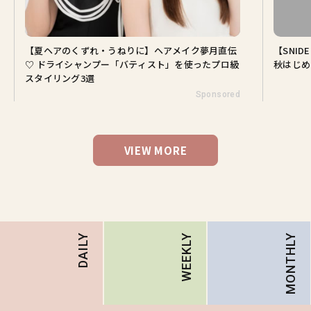
【夏ヘアのくずれ・うねりに】ヘアメイク夢月直伝
【SNI
♡ ドライシャンプー「バティスト」を使ったプロ級
秋はじめ
スタイリング3選
Sponsored
VIEW MORE
MONTHLY
DAILY
WEEKLY