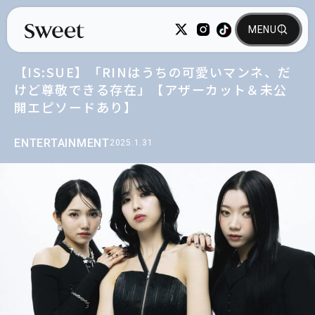
【IS:SUE】「RINはうちの可愛いマンネ、だ
けど尊敬できる存在」【アザーカット＆未公
開エピソードあり】
ENTERTAINMENT
2025.1.31