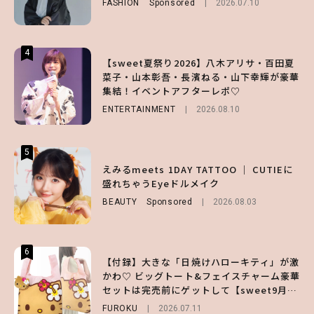
FASHION
FASHION
Sponsored
Sponsored
2026.07.10
2026.07.10
FASHION
2026.07.19
4
4
4
【sweet夏祭り2026】八木アリサ・百田夏
【ハローキティ】がスシローと初コラボ♡
【大原優乃】夏メイクはプレイフルに！ドキ
菜子・山本彰吾・長濱ねる・山下幸輝が豪華
第1弾の気になるメニュー＆限定グッズを総
ッとしちゃう色っぽ“うるみ目”のつくり方
集結！イベントアフターレポ♡
チェック！
BEAUTY
2026.08.01
ENTERTAINMENT
LIFESTYLE
2026.07.31
2026.08.10
5
5
5
【夏ヘアのくずれ・うねりに】ヘアメイク夢
えみるmeets 1DAY TATTOO ｜ CUTIEに
えみるmeets 1DAY TATTOO ｜ CUTIEに
月直伝♡ ドライシャンプー「バティスト」
盛れちゃうEyeドルメイク
盛れちゃうEyeドルメイク
を使ったプロ級スタイリング3選
BEAUTY
BEAUTY
Sponsored
Sponsored
2026.08.03
2026.08.03
BEAUTY
Sponsored
2026.07.03
6
6
6
【付録】大きな「日焼けハローキティ」が激
【ハローキティ】がスシローと初コラボ♡
【GU】夏の“主役級”アイテム決定！ヘルシ
かわ♡ ビッグトート&フェイスチャーム豪華
第1弾の気になるメニュー＆限定グッズを総
ー＆可愛すぎる「大人の肌見せ」トップス3
セットは完売前にゲットして【sweet9月号
チェック！
選
増刊】
FUROKU
LIFESTYLE
FASHION
2026.07.11
2026.07.19
2026.07.31