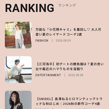
RANKING
RANKING
RANKING
ランキング
ランキング
ランキング
1
1
1
【森香澄】理想のスタイルはどう作る？体型
万能な「小花柄キャミ」を着回し♡ 大人可
【SNIDEL】長濱ねるとロマンティックトラ
キープの秘訣や夏の過ごし方など独占インタ
愛い夏のレイヤードコーデ2選
ッドな秋はじめ｜2026秋の新作コーデ4選
ビュー！
FASHION
FASHION
Sponsored
2026.08.09
2026.07.10
ENTERTAINMENT
2026.07.31
2
2
2
【付録】総柄ハローキティが可愛すぎ♡ 紀
【庄司浩平】初デートの勝負服は？夏の思い
【庄司浩平】初デートの勝負服は？夏の思い
ノ国屋コラボの“優秀保冷バッグ”は夏の強
出や最近のハマりものを深掘り
出や最近のハマりものを深掘り
い味方！【オトナミューズ9月号増刊】
ENTERTAINMENT
ENTERTAINMENT
2026.08.08
2026.08.08
FUROKU
2026.07.12
3
3
3
【谷まりあ】夏は“シアースカート”でさり
【SNIDEL】長濱ねるとロマンティックトラ
【SNIDEL】長濱ねるとロマンティックトラ
げなく肌見せ！透け感のニュアンスを楽しめ
ッドな秋はじめ｜2026秋の新作コーデ4選
ッドな秋はじめ｜2026秋の新作コーデ4選
るマストハブアイテム4選