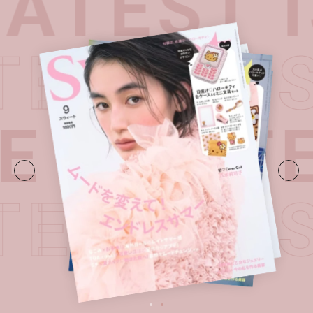
ATEST 
TEST I
UE・
LATE
TEST I