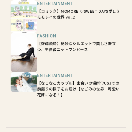
ENTERTAINMENT
【コミック】MOMOREI♡SWEET DAYS愛しき
モモレイの世界 vol.2
FASHION
【齋藤飛鳥】絶妙なシルエットで美しさ際立
つ。主役級ニットワンピース
ENTERTAINMENT
【なこなこカップル】出会いの場所♡USJでの
前撮りの様子をお届け【なごみの世界一可愛い
花嫁になる！】