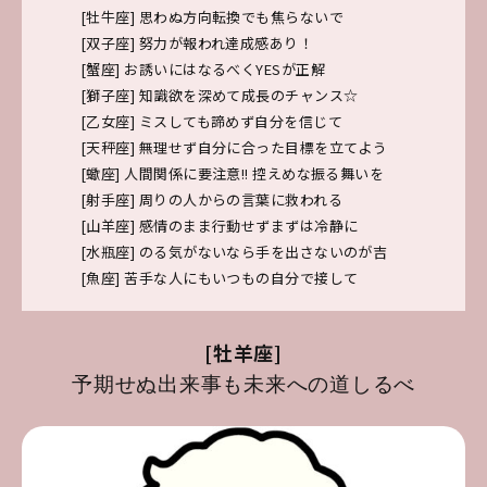
[牡牛座]
思わぬ方向転換でも焦らないで
[双子座]
努力が報われ達成感あり！
[蟹座]
お誘いにはなるべくYESが正解
[獅子座]
知識欲を深めて成長のチャンス☆
[乙女座]
ミスしても諦めず自分を信じて
[天秤座]
無理せず自分に合った目標を立てよう
[蠍座]
人間関係に要注意!! 控えめな振る舞いを
[射手座]
周りの人からの言葉に救われる
[山羊座]
感情のまま行動せずまずは冷静に
[水瓶座]
のる気がないなら手を出さないのが吉
[魚座]
苦手な人にもいつもの自分で接して
[牡羊座]
予期せぬ出来事も未来への道しるべ