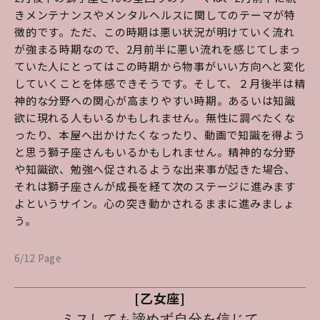
きメンテナンスやメンタルヘルスに関してのテーマが特
徴的です。ただ、この時期は悪い状況が明けていく流れ
が強まる時期なので、2月前半に悪い流れを感じてしまっ
ていた人にとってはこの時期から物事がいい方向へと変化
していくことを体感できそうです。そして、２月後半は精
神的な分野への関心が高まりやすい時期。あるいは知識
欲に現れる人もいるかもしれません。無性に調べたくな
ったり、本屋へ出かけたくなったり、動画で知識を得よう
と思う獅子座さんもいるかもしれません。精神的な分野
や知識欲、勉強へ促されるような出来事が起きた場合、
それは獅子座さんが成長を経て次のステージに進みます
よというサイン。心の突き動かされるままに進みましょ
う。
6/12 Page
[乙女座]
ミスしても諦めず自分を信じて