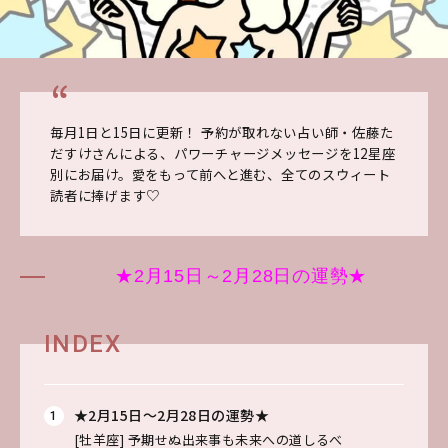
毎月1日と15日に更新！ 予約が取れない占い師・佐藤た
だすけさんによる、パワーチャージメッセージを12星座
別にお届け。愛をもって前へと進む、全てのスウィート
読者に捧げます♡
★2月15日～2月28日の運勢★
INDEX
★2月15日～2月28日の運勢★
[牡羊座]
予期せぬ出来事も未来への道しるべ