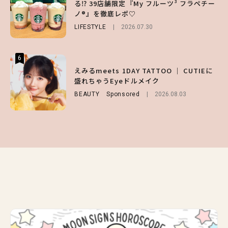
る⁉ 39店舗限定『My フルーツ³ フラペチー
第1弾の気になるメニュー＆限定グッズを総
ッドな秋はじめ｜2026秋の新作コーデ4選
ノ®』を徹底レポ♡
チェック！
FASHION
Sponsored
2026.07.10
LIFESTYLE
LIFESTYLE
2026.07.30
2026.07.31
6
6
6
【GU】夏の“主役級”アイテム決定！ヘルシ
えみるmeets 1DAY TATTOO ｜ CUTIEに
【ALD1】グループの魅力＆素顔に迫る♡ 一
ー＆可愛すぎる「大人の肌見せ」トップス3
盛れちゃうEyeドルメイク
問一答をお届け！【sweet web独占】
選
BEAUTY
ENTERTAINMENT
Sponsored
2026.08.03
2026.08.03
FASHION
2026.07.19