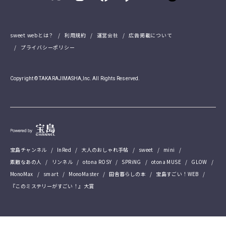
sweet webとは？
利用規約
運営会社
広告掲載について
プライバシーポリシー
Copyright © TAKARAJIMASHA,Inc. All Rights Reserved.
宝島チャンネル
InRed
大人のおしゃれ手帖
sweet
mini
素敵なあの人
リンネル
otona ROSY
SPRiNG
otona MUSE
GLOW
MonoMax
smart
MonoMaster
田舎暮らしの本
宝島すごい！WEB
『このミステリーがすごい！』大賞