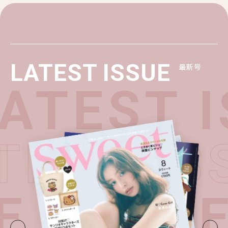
LATEST ISSUE
最新号
ATEST I
ATEST I
E・
LATE