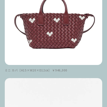
ミニ カバ［H15×W20×D12㎝］ ￥946,000