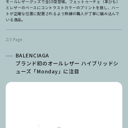
モールレザーグッズで全10型登場。フェットゥーチェ（革ひも）
とレザーのベースにコントラストカラーのプリントを施し、ハー
トが正確な位置に配置されるよう熟練の職人が丁寧に編み込んで
いる逸品。
2/3 Page
BALENCIAGA
ブランド初のオールレザー ハイブリッドシ
ューズ「Monday」に注目