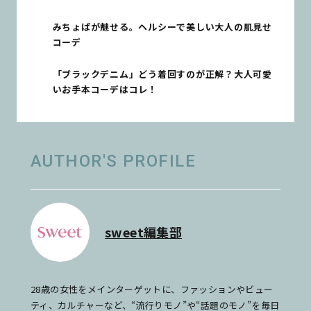
SELECTION】
みちょぱが魅せる。ヘルシーで美しい大人の肌見せ
コーデ
「ブラックデニム」どう着回すのが正解？大人可愛
いお手本コーデはコレ！
AUTHOR'S PROFILE
sweet編集部
28歳の女性をメインターゲットに、ファッションやビュー
ティ、カルチャーなど、“流行りモノ”や“話題のモノ”を毎日