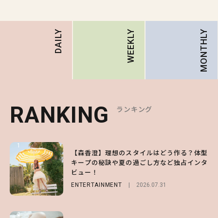
MONTHLY
DAILY
WEEKLY
RANKING
RANKING
RANKING
ランキング
ランキング
ランキング
1
1
1
【森香澄】理想のスタイルはどう作る？体型
【ハローキティ】がスシローと初コラボ♡
【SNIDEL】長濱ねるとロマンティックトラ
キープの秘訣や夏の過ごし方など独占インタ
第1弾の気になるメニュー＆限定グッズを総
ッドな秋はじめ｜2026秋の新作コーデ4選
ビュー！
チェック！
FASHION
Sponsored
2026.07.10
ENTERTAINMENT
LIFESTYLE
2026.07.31
2026.07.31
2
2
2