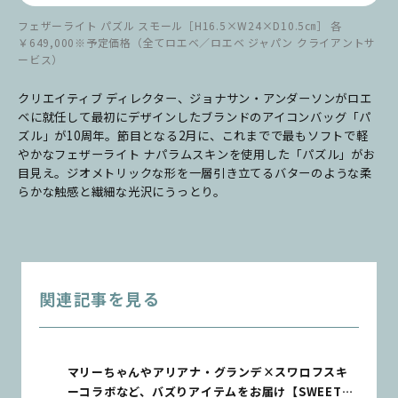
フェザーライト パズル スモール［H16.5×W24×D10.5㎝］ 各
￥649,000※予定価格（全てロエベ／ロエベ ジャパン クライアントサ
ービス）
クリエイティブ ディレクター、ジョナサン・アンダーソンがロエ
ベに就任して最初にデザインしたブランドのアイコンバッグ「パ
ズル」が10周年。節目となる2月に、これまでで最もソフトで軽
やかなフェザーライト ナパラムスキンを使用した「パズル」がお
目見え。ジオメトリックな形を一層引き立てるバターのような柔
らかな触感と繊細な光沢にうっとり。
関連記事を見る
マリーちゃんやアリアナ・グランデ×スワロフスキ
ーコラボなど、バズりアイテムをお届け【SWEET