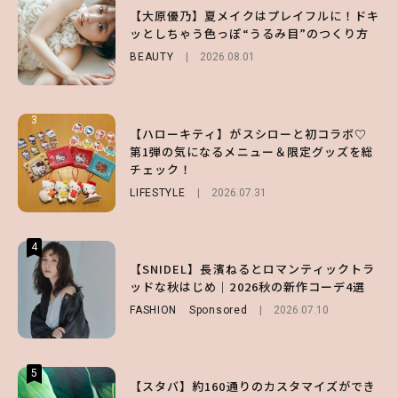
【齋藤飛鳥】人生初のロブに！「意外としっ
【付録】総柄ハローキティが可愛すぎ♡ 紀
【大原優乃】夏メイクはプレイフルに！ドキ
くりくるし、すごく新鮮で心地いい」ヘアカ
ノ国屋コラボの“優秀保冷バッグ”は夏の強
ッとしちゃう色っぽ“うるみ目”のつくり方
ットの様子を独占でお届け♡
い味方！【オトナミューズ9月号増刊】
BEAUTY
2026.08.01
ENTERTAINMENT
FUROKU
2026.07.12
2026.07.30
3
3
3
【ハローキティ】がスシローと初コラボ♡
【スタバ】約160通りのカスタマイズができ
【谷まりあ】夏は“シアースカート”でさり
第1弾の気になるメニュー＆限定グッズを総
る⁉ 39店舗限定『My フルーツ³ フラペチー
げなく肌見せ！透け感のニュアンスを楽しめ
チェック！
ノ®』を徹底レポ♡
るマストハブアイテム4選
LIFESTYLE
LIFESTYLE
FASHION
2026.07.19
2026.07.31
2026.07.30
4
4
4
【夏ヘアのくずれ・うねりに】ヘアメイク夢
【SNIDEL】長濱ねるとロマンティックトラ
【大原優乃】夏メイクはプレイフルに！ドキ
月直伝♡ ドライシャンプー「バティスト」
ッドな秋はじめ｜2026秋の新作コーデ4選
ッとしちゃう色っぽ“うるみ目”のつくり方
を使ったプロ級スタイリング3選
FASHION
BEAUTY
Sponsored
2026.08.01
2026.07.10
BEAUTY
Sponsored
2026.07.03
5
5
5
【スタバ】約160通りのカスタマイズができ
【ハローキティ】がスシローと初コラボ♡
【SNIDEL】長濱ねるとロマンティックトラ