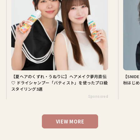
【夏ヘアのくずれ・うねりに】ヘアメイク夢月直伝
【SNI
♡ ドライシャンプー「バティスト」を使ったプロ級
秋はじめ
スタイリング3選
Sponsored
VIEW MORE