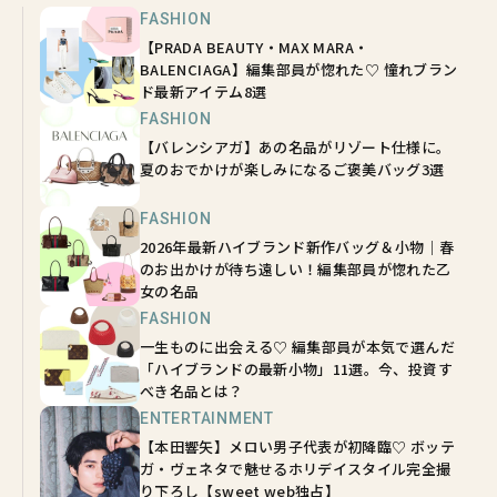
FASHION
【PRADA BEAUTY・MAX MARA・
BALENCIAGA】編集部員が惚れた♡ 憧れブラン
ド最新アイテム8選
FASHION
【バレンシアガ】あの名品がリゾート仕様に。
夏のおでかけが楽しみになるご褒美バッグ3選
FASHION
2026年最新ハイブランド新作バッグ＆小物｜春
のお出かけが待ち遠しい！編集部員が惚れた乙
女の名品
FASHION
一生ものに出会える♡ 編集部員が本気で選んだ
「ハイブランドの最新小物」11選。今、投資す
べき名品とは？
ENTERTAINMENT
【本田響矢】メロい男子代表が初降臨♡ ボッテ
ガ・ヴェネタで魅せるホリデイスタイル完全撮
り下ろし【sweet web独占】