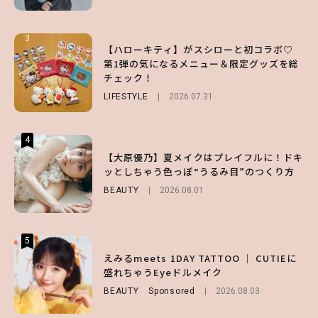
3
3
3
【ハローキティ】がスシローと初コラボ♡
【スタバ】約160通りのカスタマイズができ
【谷まりあ】夏は“シアースカート”でさり
第1弾の気になるメニュー＆限定グッズを総
る⁉ 39店舗限定『My フルーツ³ フラペチー
げなく肌見せ！透け感のニュアンスを楽しめ
チェック！
ノ®』を徹底レポ♡
るマストハブアイテム4選
LIFESTYLE
LIFESTYLE
FASHION
2026.07.19
2026.07.31
2026.07.30
4
4
4
【夏ヘアのくずれ・うねりに】ヘアメイク夢
【大原優乃】夏メイクはプレイフルに！ドキ
【大原優乃】夏メイクはプレイフルに！ドキ
月直伝♡ ドライシャンプー「バティスト」
ッとしちゃう色っぽ“うるみ目”のつくり方
ッとしちゃう色っぽ“うるみ目”のつくり方
を使ったプロ級スタイリング3選
BEAUTY
BEAUTY
2026.08.01
2026.08.01
BEAUTY
Sponsored
2026.07.03
5
5
5
【ハローキティ】がスシローと初コラボ♡
えみるmeets 1DAY TATTOO ｜ CUTIEに
【SNIDEL】長濱ねるとロマンティックトラ
第1弾の気になるメニュー＆限定グッズを総
盛れちゃうEyeドルメイク
ッドな秋はじめ｜2026秋の新作コーデ4選
チェック！
BEAUTY
FASHION
Sponsored
Sponsored
2026.08.03
2026.07.10
LIFESTYLE
2026.07.31