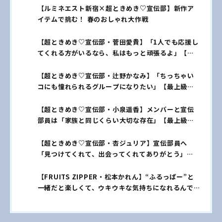
【ルミネエスト新宿×超ときめき♡宣伝部】新作ア
イテムで挑む！ 春のおしゃれ大作戦
【超ときめき♡宣伝部・菅田愛貴】「1人でも応援し
てくれる方がいるなら、私はもっと頑張るよ」【最
上級にかわいいあたし♡ vol.1】
【超ときめき♡宣伝部・辻野かなみ】「ちっちゃい
コにも憧れられるグループになりたい」【最上級に
かわいいあたし♡ vol.2】
【超ときめき♡宣伝部・小泉遥香】メンバーと宣伝
部員は「家族と同じくらい大切な存在」【最上級に
かわいいあたし♡ vol.3】
【超ときめき♡宣伝部・杏ジュリア】宣伝部員へ
「見つけてくれて、出会ってくれてありがとう」
【最上級にかわいいあたし♡ vol.4】
【FRUITS ZIPPER・松本かれん】“ふるっぱー”と
一緒だと楽しくて、ウキウキな気持ちになれるんで
す！【NEW KAWAII♡説明書 vol.1】