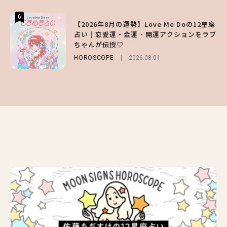
6
6
6
【2026年8月の運勢】Love Me Doの12星座
【森香澄】理想のスタイルはどう作る？体型
【GU】夏の“主役級”アイテム決定！ヘルシ
占い｜恋愛運・金運・開運アクションをラブ
キープの秘訣や夏の過ごし方など独占インタ
ー＆可愛すぎる「大人の肌見せ」トップス3
ちゃんが伝授♡
ビュー！
選
HOROSCOPE
ENTERTAINMENT
FASHION
2026.07.19
2026.08.01
2026.07.31