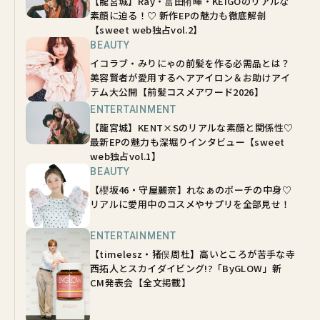
【龍宮城】Ray・冨田侑暉・KEIGOのリアルな
素顔に迫る！♡ 新作EPの魅力も徹底解剖
【sweet web独占vol.2】
BEAUTY
イコラブ・みりにゃの前髪を作る必需品とは？
美容賢者が愛用するヘアアイロン＆お助けアイ
テム大公開【前髪コスメアワード2026】
ENTERTAINMENT
【龍宮城】KENT×Sのリアルな素顔と関係性♡
最新EPの魅力も深堀りインタビュー【sweet
web独占vol.1】
BEAUTY
【櫻坂46・守屋麗奈】れなぁのポーチの中身♡
リアルに愛用中のコスメやサプリを全部見せ！
ENTERTAINMENT
【timelesz・猪俣周杜】高いところが苦手な寺
西拓人とスカイダイビング!?「ByGLOW」新
CM発表会【全文掲載】