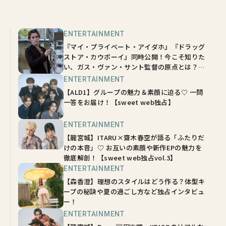
ENTERTAINMENT
『マイ・プライベート・アイダホ』『ドラッグ
ストア・カウボーイ』同時公開！今こそ知りた
い、ガス・ヴァン・サント監督の原点とは？
【sweetムービーインタビュー】
ENTERTAINMENT
【ALD1】グループの魅力＆素顔に迫る♡ 一問
一答をお届け！【sweet web独占】
ENTERTAINMENT
【龍宮城】ITARU×齋木春空が語る「ふたりだ
けの本音」♡ お互いの素顔や新作EPの魅力を
徹底解剖！【sweet web独占vol.3】
ENTERTAINMENT
【森香澄】理想のスタイルはどう作る？体型キ
ープの秘訣や夏の過ごし方など独占インタビュ
ー！
ENTERTAINMENT