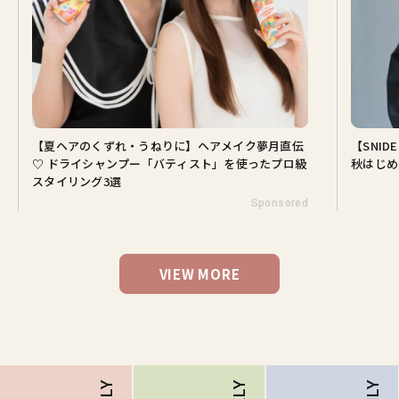
【夏ヘアのくずれ・うねりに】ヘアメイク夢月直伝
【SNI
♡ ドライシャンプー「バティスト」を使ったプロ級
秋はじめ
スタイリング3選
Sponsored
VIEW MORE