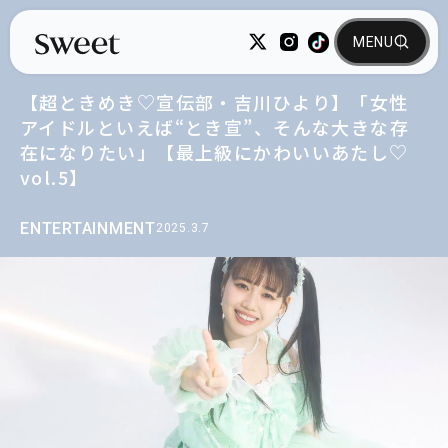
【超ときめき♡宣伝部・吉川ひより】「女性
アイドルといえば“とき宣”、そんな大きな存
在になりたい」【最上級にかわいいあたし♡
vol.5】
ENTERTAINMENT
2025.3.7