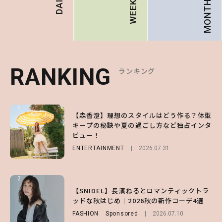
MONTHLY
DAILY
WEEKLY
RANKING
RANKING
RANKING
ランキング
ランキング
ランキング
1
1
1
【森香澄】理想のスタイルはどう作る？体型
【ハローキティ】がスシローと初コラボ♡
【SNIDEL】長濱ねるとロマンティックトラ
キープの秘訣や夏の過ごし方など独占インタ
第1弾の気になるメニュー＆限定グッズを総
ッドな秋はじめ｜2026秋の新作コーデ4選
ビュー！
チェック！
FASHION
Sponsored
2026.07.10
ENTERTAINMENT
LIFESTYLE
2026.07.31
2026.07.31
2
2
2
【齋藤飛鳥】人生初のロブに！「意外としっ
【付録】総柄ハローキティが可愛すぎ♡ 紀
【SNIDEL】長濱ねるとロマンティックトラ
くりくるし、すごく新鮮で心地いい」ヘアカ
ノ国屋コラボの“優秀保冷バッグ”は夏の強
ッドな秋はじめ｜2026秋の新作コーデ4選
ットの様子を独占でお届け♡
い味方！【オトナミューズ9月号増刊】
FASHION
Sponsored
2026.07.10
ENTERTAINMENT
FUROKU
2026.07.12
2026.07.30