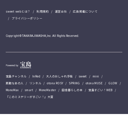
sweet webとは？
利用規約
運営会社
広告掲載について
プライバシーポリシー
Copyright © TAKARAJIMASHA,Inc. All Rights Reserved.
宝島チャンネル
InRed
大人のおしゃれ手帖
sweet
mini
素敵なあの人
リンネル
otona ROSY
SPRiNG
otona MUSE
GLOW
MonoMax
smart
MonoMaster
田舎暮らしの本
宝島すごい！WEB
『このミステリーがすごい！』大賞