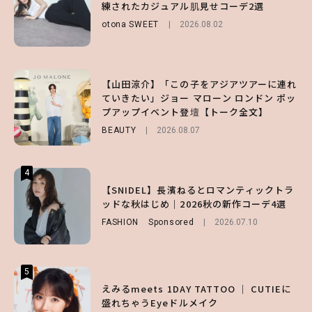
練されたカジュアル肌見せコーデ2選
ビュー！
い味方！【オトナミューズ9月号増刊】
otona SWEET
2026.08.02
ENTERTAINMENT
FUROKU
2026.07.12
2026.07.31
3
3
3
【山田涼介】「この子をアジアツアーに連れ
【ハローキティ】がスシローと初コラボ♡
【谷まりあ】夏は“シアースカート”でさり
ていきたい」ジョー マローン ロンドン ポッ
第1弾の気になるメニュー＆限定グッズを総
げなく肌見せ！透け感のニュアンスを楽しめ
プアップイベント登壇【トーク全文】
チェック！
るマストハブアイテム4選
BEAUTY
LIFESTYLE
FASHION
2026.08.07
2026.07.19
2026.07.31
4
4
4
【ハローキティ】がスシローと初コラボ♡
【SNIDEL】長濱ねるとロマンティックトラ
【ALD1】グループの魅力＆素顔に迫る♡ 一
第1弾の気になるメニュー＆限定グッズを総
ッドな秋はじめ｜2026秋の新作コーデ4選
問一答をお届け！【sweet web独占】
チェック！
FASHION
ENTERTAINMENT
Sponsored
2026.08.03
2026.07.10
LIFESTYLE
2026.07.31
5
5
5
【夏ヘアのくずれ・うねりに】ヘアメイク夢
えみるmeets 1DAY TATTOO ｜ CUTIEに
【SNIDEL】長濱ねるとロマンティックトラ
月直伝♡ ドライシャンプー「バティスト」
盛れちゃうEyeドルメイク
ッドな秋はじめ｜2026秋の新作コーデ4選
を使ったプロ級スタイリング3選