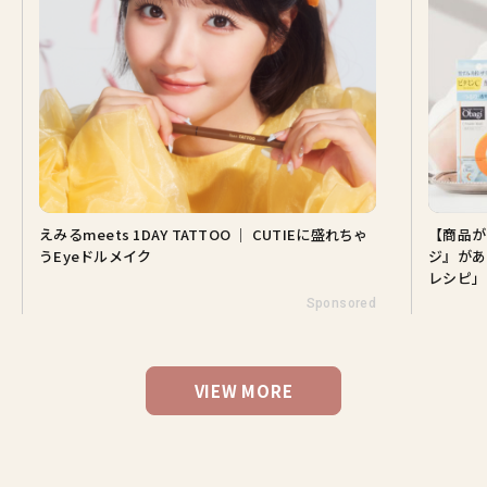
えみるmeets 1DAY TATTOO ｜ CUTIEに盛れちゃ
【商品が
うEyeドルメイク
ジ』があ
レシピ」
Sponsored
VIEW MORE