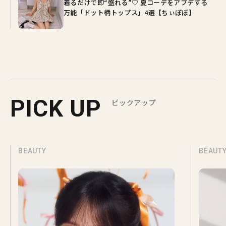
着るだけで即“盛れる”♡ 夏コーデをアプデする
万能「ドット柄トップス」4選【ちぃぽぽ】
PICK UP
ピックアップ
BEAUTY
BEAUT