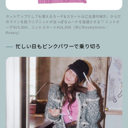
セットアップとしても使えるカーデ&スカートは乙女達の味方。からだ
のラインを拾うリブニットが女っぽなムードを加速させる♡ ニットカ
ーデ¥19,800、ニットスカート¥16,800（共にRosarymoon／
Rosary）
忙しい日もピンクパワーで乗り切ろ