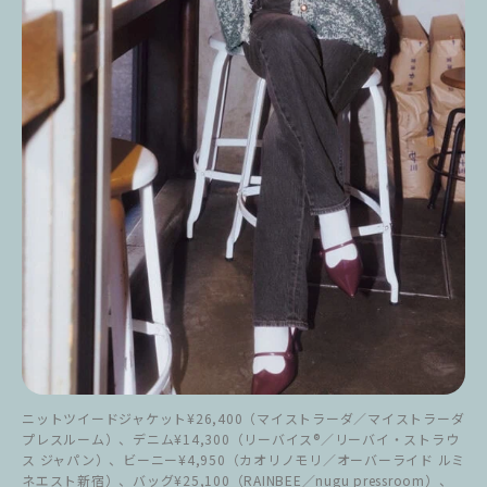
ニットツイードジャケット¥26,400（マイストラーダ／マイストラーダ
プレスルーム）、デニム¥14,300（リーバイス®／リーバイ・ストラウ
ス ジャパン）、ビーニー¥4,950（カオリノモリ／オーバーライド ルミ
ネエスト新宿）、バッグ¥25,100（RAINBEE／nugu pressroom）、