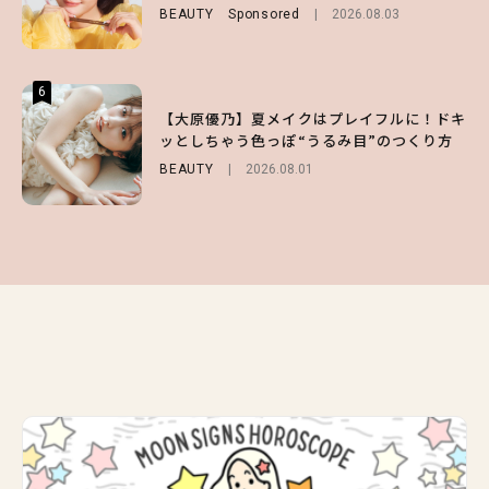
BEAUTY
FASHION
Sponsored
Sponsored
2026.08.03
2026.07.10
BEAUTY
Sponsored
2026.07.03
6
6
6
【スタバ】約160通りのカスタマイズができ
【GU】夏の“主役級”アイテム決定！ヘルシ
【大原優乃】夏メイクはプレイフルに！ドキ
る⁉ 39店舗限定『My フルーツ³ フラペチー
ー＆可愛すぎる「大人の肌見せ」トップス3
ッとしちゃう色っぽ“うるみ目”のつくり方
ノ®』を徹底レポ♡
選
BEAUTY
2026.08.01
LIFESTYLE
FASHION
2026.07.19
2026.07.30