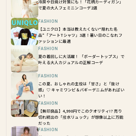
冷房や日焼け対策にも！「花柄カーディガン」
で夏の大人フェミニンコーデ2選
FASHION
【ユニクロ】本当は教えたくない“隠れた名
品”「アートTシャツ」3選！暑い日のこなれフ
ァッションに最適
FASHION
夏の着回しに大活躍！ 「ボーダートップス」で
叶える大人カジュアルの正解コーデ
FASHION
この夏、おしゃれの主役は「甘さ」と「抜け
感」♡ キャミワンピ＆バギーデニムがあればい
い！
FASHION
【無印良品】4,990円でこのクオリティ!? 売り
切れ続出の「撥水リュック」が想像以上に万能
だった
FASHION