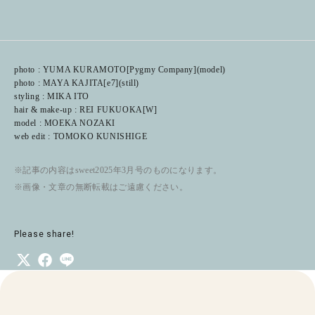
photo : YUMA KURAMOTO[Pygmy Company](model)
photo : MAYA KAJITA[e7](still)
styling : MIKA ITO
hair & make-up : REI FUKUOKA[W]
model : MOEKA NOZAKI
web edit : TOMOKO KUNISHIGE
※記事の内容はsweet2025年3月号のものになります。
※画像・文章の無断転載はご遠慮ください。
Please share!