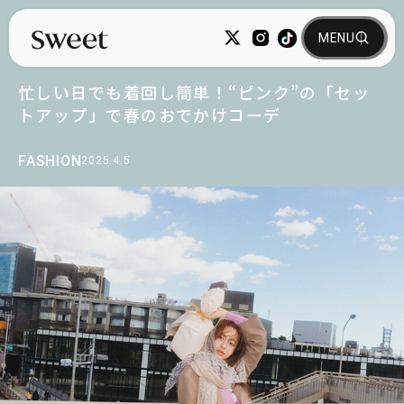
忙しい日でも着回し簡単！“ピンク”の「セッ
トアップ」で春のおでかけコーデ
FASHION
2025.4.5