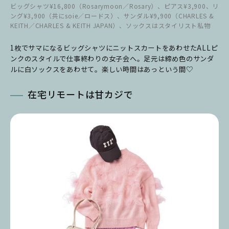
ビッグシャツ¥16,800（Rosarymoon／Rosary）、ピアス¥3,900、リ
ング¥3,900（共にsoie／ロードス）、サンダル¥9,900（CHARLES &
KEITH／CHARLES & KEITH JAPAN）、ソックスはスタイリスト私物
1枚でサマになるビッグシャツにニットスカートをあわせたALLピ
ンクのスタイルで仕事終わりの女子会へ。足元は締め色のサンダ
ルに白ソックスをあわせて。楽しい時間はあっという間♡
在宅リモートは甘カジで