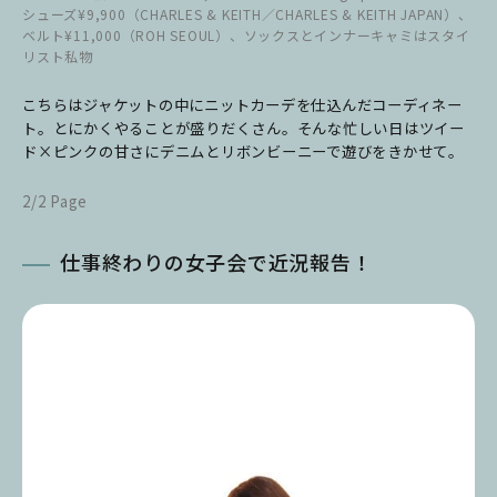
シューズ¥9,900（CHARLES & KEITH／CHARLES & KEITH JAPAN）、
ベルト¥11,000（ROH SEOUL）、ソックスとインナーキャミはスタイ
リスト私物
こちらはジャケットの中にニットカーデを仕込んだコーディネー
ト。
とにかくやることが盛りだくさん。そんな忙しい日はツイー
ド×ピンクの甘さにデニムとリボンビーニーで遊びをきかせて。
2/2 Page
仕事終わりの女子会で近況報告！