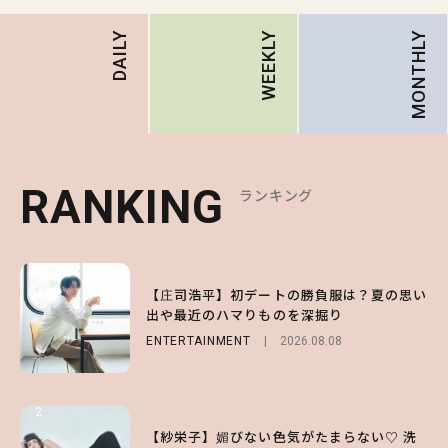
MONTHLY
DAILY
WEEKLY
RANKING
RANKING
RANKING
ランキング
ランキング
ランキング
1
1
1
【庄司浩平】初デートの勝負服は？夏の思い
【大原優乃】夏メイクはプレイフルに！ドキ
【SNIDEL】長濱ねるとロマンティックトラ
出や最近のハマりものを深掘り
ッとしちゃう色っぽ“うるみ目”のつくり方
ッドな秋はじめ｜2026秋の新作コーデ4選
ENTERTAINMENT
BEAUTY
FASHION
Sponsored
2026.08.01
2026.08.08
2026.07.10
2
2
2
【森香澄】理想のスタイルはどう作る？体型
【付録】総柄ハローキティが可愛すぎ♡ 紀
【紗栄子】媚びない色気がたまらない♡ 洗
キープの秘訣や夏の過ごし方など独占インタ
ノ国屋コラボの“優秀保冷バッグ”は夏の強