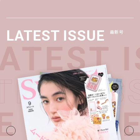
LATEST ISSUE
最新号
TEST I
ATEST I
E・
LATE